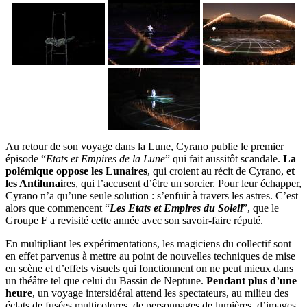
Au retour de son voyage dans la Lune, Cyrano publie le premier
épisode “
Etats et Empires de la Lune
” qui fait aussitôt scandale.
La
polémique oppose les Lunaires
, qui croient au récit de Cyrano,
et
les Antilunai
res, qui l’accusent d’être un sorcier. Pour leur échapper,
Cyrano n’a qu’une seule solution : s’enfuir à travers les astres. C’est
alors que commencent “
Les Etats et Empires du Soleil
”, que le
Groupe F a revisité cette année avec son savoir-faire réputé.
En multipliant les expérimentations, les magiciens du collectif sont
en effet parvenus à mettre au point de nouvelles techniques de mise
en scène et d’effets visuels qui fonctionnent on ne peut mieux dans
un théâtre tel que celui du Bassin de Neptune.
Pendant plus d’une
heure
, un voyage intersidéral attend les spectateurs, au milieu des
éclats de fusées multicolores, de personnages de lumières, d’images