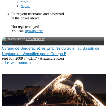
Vidéo
Voyage
Enter your username and password
in the boxes above.
Not registered yet?
You can
sign-up here
.
TravelPics.fr
Search
Cyrano de Bergerac et les Empires du Soleil au Bassin de
Neptune de Versailles par le Groupe F
sept 6th, 2009 @ 02:17 › Alexandre Rosa
↓ Leave a comment