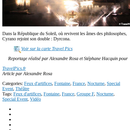
Dans la République du Soleil, où revivent les âmes des philosophes,
Cyrano rejoint son double : Dyrcona.
Voir sur la carte Travel Pics
Reportage réalisé par Alexandre Rosa et Stéphane Hacquin pour
TravelPics.fr
Article par Alexandre Rosa
Categories:
Feux d'artifices
,
Fontaine
,
France
,
Nocturne
,
Special
Event
,
Théâtre
Tags:
Feux d'artifices
,
Fontaine
,
France
,
Groupe F
,
Nocturne
,
Special Event
,
Vidéo