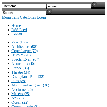
Menu
Tags
Categories
Login
Home
RSS Feed
E-Mail
Pays (156)
Architecture (98)
Copenhague (70)
Histoire (70)
Special Event (67)
Attractions (40)
France (35)
Théâtre (34)
Disneyland Paris (32)
Paris (28)
Monument religieux (26)
Nocturne (26)
Musées (25)
Art (23)
Océan (22)
Contemporain (21)