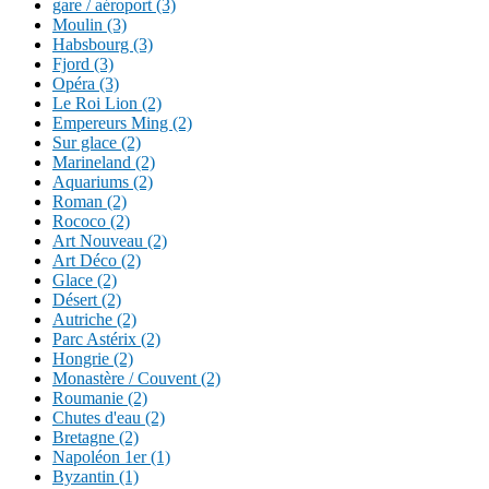
gare / aéroport (3)
Moulin (3)
Habsbourg (3)
Fjord (3)
Opéra (3)
Le Roi Lion (2)
Empereurs Ming (2)
Sur glace (2)
Marineland (2)
Aquariums (2)
Roman (2)
Rococo (2)
Art Nouveau (2)
Art Déco (2)
Glace (2)
Désert (2)
Autriche (2)
Parc Astérix (2)
Hongrie (2)
Monastère / Couvent (2)
Roumanie (2)
Chutes d'eau (2)
Bretagne (2)
Napoléon 1er (1)
Byzantin (1)