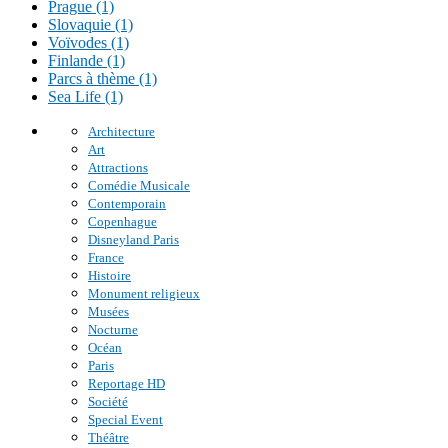
Prague (1)
Slovaquie (1)
Voïvodes (1)
Finlande (1)
Parcs à thème (1)
Sea Life (1)
Architecture
Art
Attractions
Comédie Musicale
Contemporain
Copenhague
Disneyland Paris
France
Histoire
Monument religieux
Musées
Nocturne
Océan
Paris
Reportage HD
Société
Special Event
Théâtre