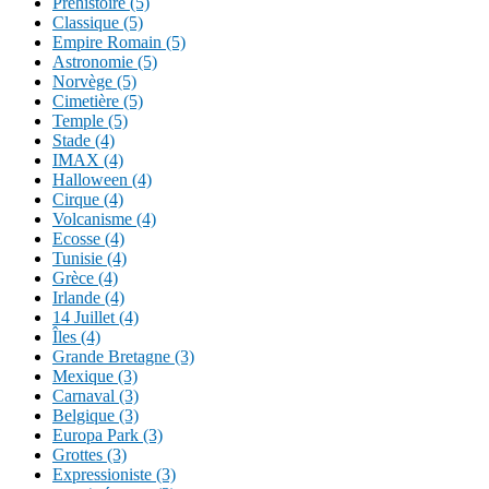
Préhistoire (5)
Classique (5)
Empire Romain (5)
Astronomie (5)
Norvège (5)
Cimetière (5)
Temple (5)
Stade (4)
IMAX (4)
Halloween (4)
Cirque (4)
Volcanisme (4)
Ecosse (4)
Tunisie (4)
Grèce (4)
Irlande (4)
14 Juillet (4)
Îles (4)
Grande Bretagne (3)
Mexique (3)
Carnaval (3)
Belgique (3)
Europa Park (3)
Grottes (3)
Expressioniste (3)