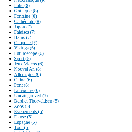
Néoclassique (9)
Italie (8)
Gothique (8)
Fontaine (8)
Cathédrale (8)
Japon (7)
Falaises (7)
Bains (7)
Chapelle (7)
Vikings (6)
Futuroscope (6)
Sport (6)
Jeux Vidéos (6)
Nouvel An (6)
Allemagne (6)
Chine (6)
Pont (6)
Littérature (6)
Uncategorized (5)
Berthel Thorvaldsen (5)
Zoos (5)
Evènements (5)
Danse (5)
Espagne (5)
Tour (5)