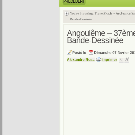
You're browsing:
TravelPics.fr
»
Art
,
France
,
Sa
Bande-Dessinée
Angoulême – 37ème F
Bande-Dessinée
Posté le
Dimanche 07 février 20
Alexandre Rosa
Imprimer