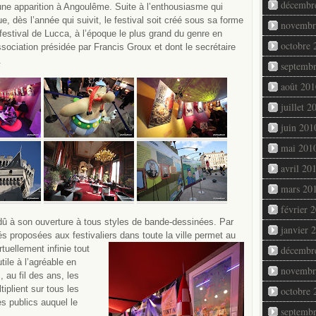
décembr
une apparition à Angoulême. Suite à l’enthousiasme qui
que, dès l’année qui suivit, le festival soit créé sous sa forme
novembr
u festival de Lucca, à l’époque le plus grand du genre en
octobre 
ssociation présidée par Francis Groux et dont le secrétaire
.
septemb
août 201
juillet 2
juin 201
mai 201
avril 20
mars 20
février 
dû à son ouverture à tous styles de bande-dessinées. Par
janvier 
ités proposées aux festivaliers dans
toute la ville permet au
rtuellement infinie tout
décembr
tile à l’agréable en
novembr
, au fil des ans, les
iplient sur tous les
octobre 
s publics auquel le
septemb