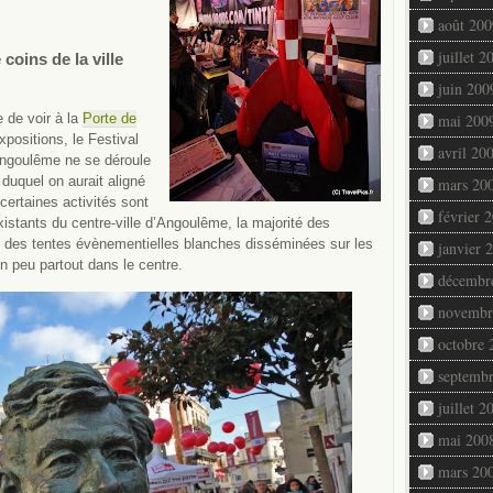
août 200
juillet 2
coins de la ville
juin 200
e de voir à la
Porte de
mai 200
positions, le Festival
avril 20
Angoulême ne se déroule
duquel on aurait aligné
mars 20
certaines activités sont
février 
stants du centre-ville d’Angoulême, la majorité des
s des tentes évènementielles blanches disséminées sur les
janvier 
 un peu partout dans le centre.
décembr
novembr
octobre 
septemb
juillet 2
mai 200
mars 20