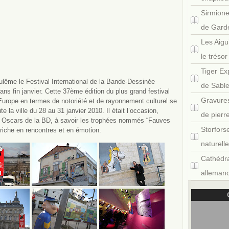
Sirmione
de Gard
Les Aigu
le tréso
Tiger Ex
lême le Festival International de la Bande-Dessinée
de Sabl
 ans fin janvier. Cette 37ème édition du plus grand festival
Gravures
Europe en termes de notoriété et de rayonnement culturel se
la ville du 28 au 31 janvier 2010. Il était l’occasion,
de pierr
 Oscars de la BD, à savoir les trophées nommés “Fauves
Storfors
 riche en rencontres et en émotion.
naturell
Cathédra
allemand