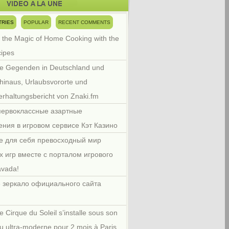
TRIES
POPULAR
RECENT COMMENTS
 the Magic of Home Cooking with the
cipes
e Gegenden in Deutschland und
hinaus, Urlaubsvororte und
rhaltungsbericht von Znaki.fm
первоклассные азартные
ения в игровом сервисе Кэт Казино
е для себя превосходный мир
х игр вместе с порталом игрового
avada!
 зеркало официального сайта
e Cirque du Soleil s’installe sous son
u ultra-moderne pour 2 mois à Paris