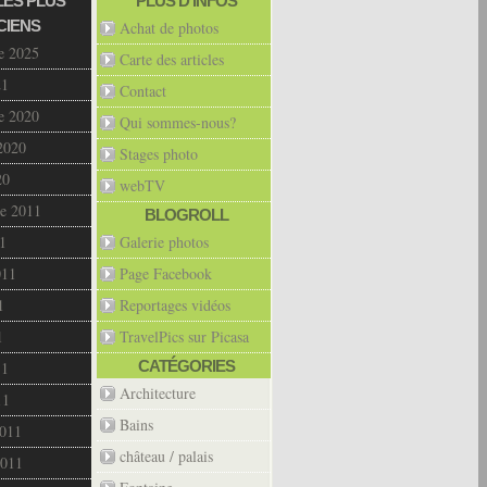
LES PLUS
PLUS D’INFOS
CIENS
Achat de photos
e 2025
Carte des articles
21
Contact
e 2020
Qui sommes-nous?
2020
Stages photo
20
webTV
e 2011
BLOGROLL
1
Galerie photos
011
Page Facebook
1
Reportages vidéos
1
TravelPics sur Picasa
CATÉGORIES
11
Architecture
11
Bains
2011
château / palais
2011