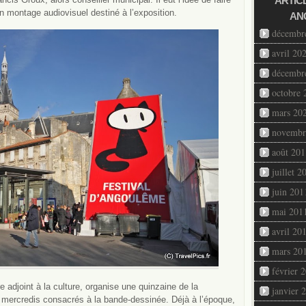
ARTIC
un montage audiovisuel destiné à l’exposition.
AN
décembr
avril 20
décembr
octobre 
mars 20
novembr
août 201
juillet 2
juin 201
mai 201
avril 20
mars 20
février 
 adjoint à la culture, organise une quinzaine de la
janvier 
eux mercredis consacrés à la bande-dessinée. Déjà à l’époque,