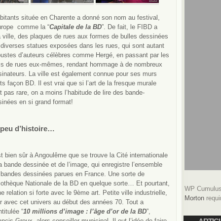
abitants située en Charente a donné son nom au festival,
Europe comme la “
Capitale de la BD
”. De fait, le FIBD a
 ville, des plaques de rues aux formes de bulles
dessinées
diverses statues exposées dans les rues, qui sont autant
bustes d’auteurs célèbres comme Hergé, en passant par les
s de rues eux-mêmes, rendant hommage à de nombreux
inateurs. La ville est également connue pour ses murs
ts façon BD. Il est vrai que si l’art de la fresque murale
t pas rare, on a moins l’habitude de lire des bande-
inées en si grand format!
peu d’histoire…
t bien sûr à Angoulême que se trouve la Cité internationale
a bande dessinée et de l’image, qui enregistre l’ensemble
 bandes dessinées parues en France. Une sorte de
iothèque Nationale de la BD en quelque sorte… Et pourtant,
WP Cumulus 
 relation si forte avec le 9ème art. Petite ville industrielle,
Morton
requi
er avec cet univers au début des années 70. Tout a
itulée “
10 millions d’image : l’âge d’or de la BD
”,
rancis Groux, alors conseiller municipal. Il eut l’idée de faire