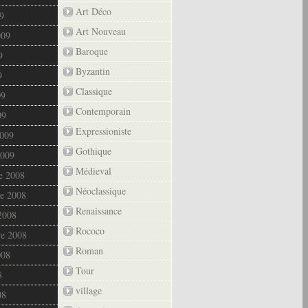
Art Déco
9
Art Nouveau
009
Baroque
9
Byzantin
9
Classique
09
Contemporain
09
Expressioniste
2009
Gothique
2009
Médieval
e 2008
Néoclassique
e 2008
Renaissance
2008
Rococo
re 2008
Roman
008
Tour
8
village
08