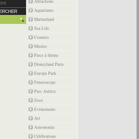
Attractions
2008
Aquariums
ERCHER
Marineland
Sea Life
Coasters
Musées
Parcs à thème
Disneyland Paris
Europa Park
Futuroscope
Parc Astérix
Zoos
Evènements
Art
Astronomie
Célébrations