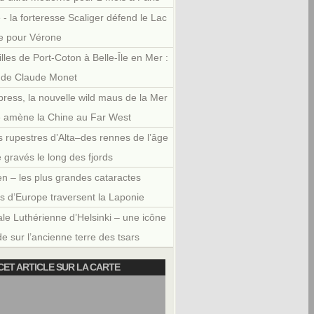
 - la forteresse Scaliger défend le Lac
e pour Vérone
illes de Port-Coton à Belle-Île en Mer :
r de Claude Monet
press, la nouvelle wild maus de la Mer
e amène la Chine au Far West
 rupestres d’Alta–des rennes de l’âge
e gravés le long des fjords
en – les plus grandes cataractes
es d’Europe traversent la Laponie
le Luthérienne d’Helsinki – une icône
e sur l’ancienne terre des tsars
CET ARTICLE SUR LA CARTE