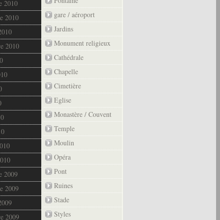
Fontaine
e 2010
gare / aéroport
e 2010
Jardins
2010
Monument religieux
re 2010
Cathédrale
0
Chapelle
010
Cimetière
0
Eglise
0
Monastère / Couvent
10
Temple
10
Moulin
2010
Opéra
2010
Pont
e 2009
Ruines
e 2009
Stade
2009
Styles
re 2009