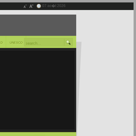
07 ao�t 2026
ED
UNESCO