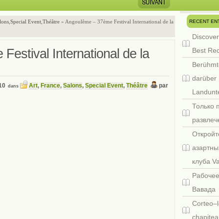
RECENT EN
lons
,
Special Event
,
Théâtre
» Angoulême – 37ème Festival International de la
Discover
estival International de la
Best Re
Berühmt
darüber 
10
Art
,
France
,
Salons
,
Special Event
,
Théâtre
par
dans
Landunte
Только 
развлеч
Откройт
азартны
клуба V
Рабочее
Вавада
Corteo–l
chapitea