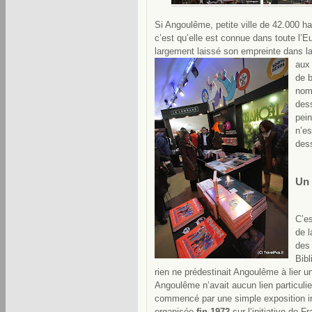
Si Angoulême, petite ville de 42.000 h
c’est qu’elle est connue dans toute l’
largement laissé son empreinte dans la
aux 
de 
nom
dess
pein
n’es
dess
Un 
C’es
de l
des
Bibl
rien ne prédestinait Angoulême à lier une
Angoulême n’avait aucun lien particuli
commencé par une simple exposition int
organisée
fin 1972
sur l’initiative de F