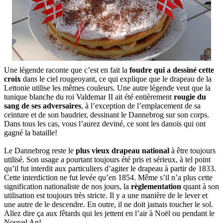
Une légende raconte que c’est en fait la
foudre qui a dessiné cette
croix
dans le ciel rougeoyant, ce qui explique que le drapeau de la
Lettonie utilise les mêmes couleurs. Une autre légende veut que la
tunique blanche du roi Valdemar II ait été entièrement
rougie du
sang de ses adversaires
, à l’exception de l’emplacement de sa
ceinture et de son baudrier, dessinant le Dannebrog sur son corps.
Dans tous les cas, vous l’aurez deviné, ce sont les danois qui ont
gagné la bataille!
Le Dannebrog reste le
plus vieux drapeau national
à être toujours
utilisé. Son usage a pourtant toujours été pris et sérieux, à tel point
qu’il fut interdit aux particuliers d’agiter le drapeau à partir de 1833.
Cette interdiction ne fut levée qu’en 1854. Même s’il n’a plus cette
signification nationaliste de nos jours, la
règlementation
quant à son
utilisation est toujours très stricte. Il y a une manière de le lever et
une autre de le descendre. En outre, il ne doit jamais toucher le sol.
Allez dire ça aux fêtards qui les jettent en l’air à Noël ou pendant le
Nouvel An!