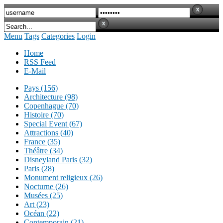
Menu
Tags
Categories
Login
Home
RSS Feed
E-Mail
Pays (156)
Architecture (98)
Copenhague (70)
Histoire (70)
Special Event (67)
Attractions (40)
France (35)
Théâtre (34)
Disneyland Paris (32)
Paris (28)
Monument religieux (26)
Nocturne (26)
Musées (25)
Art (23)
Océan (22)
Contemporain (21)