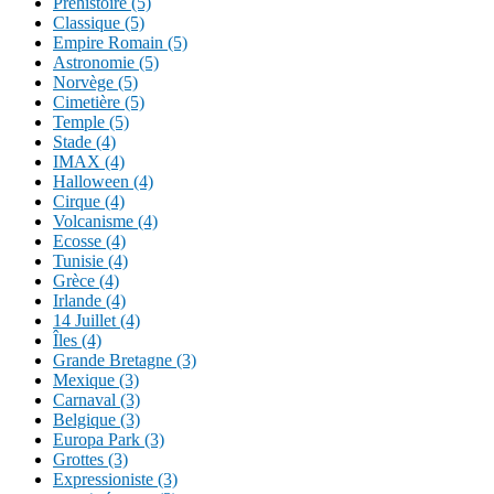
Préhistoire (5)
Classique (5)
Empire Romain (5)
Astronomie (5)
Norvège (5)
Cimetière (5)
Temple (5)
Stade (4)
IMAX (4)
Halloween (4)
Cirque (4)
Volcanisme (4)
Ecosse (4)
Tunisie (4)
Grèce (4)
Irlande (4)
14 Juillet (4)
Îles (4)
Grande Bretagne (3)
Mexique (3)
Carnaval (3)
Belgique (3)
Europa Park (3)
Grottes (3)
Expressioniste (3)