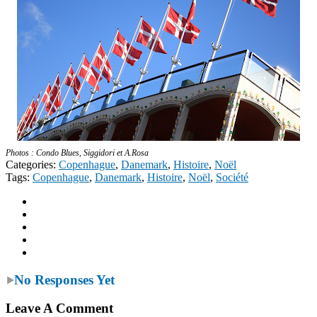
Photos : Condo Blues, Siggidori et A.Rosa
Categories:
Copenhague
,
Danemark
,
Histoire
,
Noël
Tags:
Copenhague
,
Danemark
,
Histoire
,
Noël
,
Société
No Responses Yet
Leave A Comment