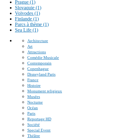
Prague (1)
Slovaquie (1)
Voïvodes (1)
Finlande (1)
Parcs à thème (1)
Sea Life (1)
Architecture
Art
Attractions
Comédie Musicale
Contemporain
Copenhague
Disneyland Paris
France
Histoire
Monument religieux
Musées
Nocturne
Océan
Paris
Reportage HD
Société
Special Event
Théâtre