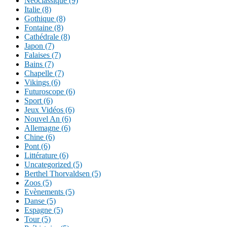
Néoclassique (9)
Italie (8)
Gothique (8)
Fontaine (8)
Cathédrale (8)
Japon (7)
Falaises (7)
Bains (7)
Chapelle (7)
Vikings (6)
Futuroscope (6)
Sport (6)
Jeux Vidéos (6)
Nouvel An (6)
Allemagne (6)
Chine (6)
Pont (6)
Littérature (6)
Uncategorized (5)
Berthel Thorvaldsen (5)
Zoos (5)
Evènements (5)
Danse (5)
Espagne (5)
Tour (5)