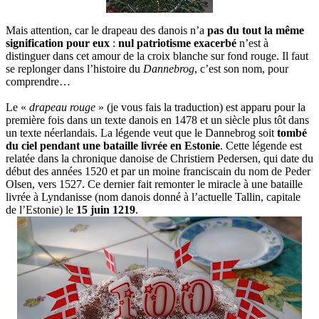
Mais attention, car le drapeau des danois n’a
pas du tout la même
signification pour eux
:
nul patriotisme exacerbé
n’est à
distinguer dans cet amour de la croix blanche sur fond rouge. Il faut
se replonger dans l’histoire du
Dannebrog
, c’est son nom, pour
comprendre…
Le «
drapeau rouge
» (je vous fais la traduction) est apparu pour la
première fois dans un texte danois en 1478 et un siècle plus tôt dans
un texte néerlandais. La légende veut que le Dannebrog soit
tombé
du ciel pendant une bataille livrée en Estonie
. Cette légende est
relatée dans la chronique danoise de Christiern Pedersen, qui date du
début des années 1520 et par un moine franciscain du nom de Peder
Olsen, vers 1527. Ce dernier fait remonter le miracle à une bataille
livrée à Lyndanisse (nom danois donné à l’actuelle Tallin, capitale
de l’Estonie) le
15 juin 1219
.