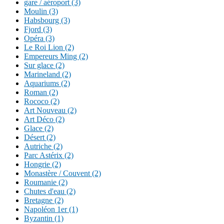
gare / aéroport (3)
Moulin (3)
Habsbourg (3)
Fjord (3)
Opéra (3)
Le Roi Lion (2)
Empereurs Ming (2)
Sur glace (2)
Marineland (2)
Aquariums (2)
Roman (2)
Rococo (2)
Art Nouveau (2)
Art Déco (2)
Glace (2)
Désert (2)
Autriche (2)
Parc Astérix (2)
Hongrie (2)
Monastère / Couvent (2)
Roumanie (2)
Chutes d'eau (2)
Bretagne (2)
Napoléon 1er (1)
Byzantin (1)