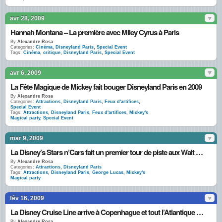
avr 28, 2009
Hannah Montana – La première avec Miley Cyrus à Paris
By
Alexandre Rosa
Categories:
Cinéma
,
Disneyland Paris
,
Special Event
Tags:
Cinéma
,
critique
,
Disneyland Paris
,
Special Event
avr 6, 2009
La Fête Magique de Mickey fait bouger Disneyland Paris en 2009
By
Alexandre Rosa
Categories:
Attractions
,
Disneyland Paris
,
Feux d'artifices
,
Special Event
Tags:
Attractions
,
Disneyland Paris
,
Feux d'artifices
,
Mickey's
Magical party
,
Special Event
mar 9, 2009
La Disney’s Stars n’Cars fait un premier tour de piste aux Walt Disney Studios
By
Alexandre Rosa
Categories:
Attractions
,
Disneyland Paris
Tags:
Attractions
,
Disneyland Paris
,
George Lucas
,
Mickey's
Magical party
fév 16, 2009
La Disney Cruise Line arrive à Copenhague et tout l’Atlantique Nord en 2010
By
Alexandre Rosa