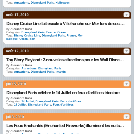
Tags:
Attractions
,
Disneyland Paris
,
Halloween
août 17, 2010
Disney Cruise Line fait escale à Villefranche sur Mer lors de ses croisières méditerranéennes
By
Alexandre Rosa
Categories:
Disneyland Paris
,
France
,
Océan
Tags:
Disney Cruise Line
,
Disneyland Paris
,
France
,
Mer
Baltique
,
Océan
,
port
août 12, 2010
Toy Story Playland : 3 nouvelles attractions pour les Walt Disney Studios
By
Alexandre Rosa
Categories:
Attractions
,
Disneyland Paris
Tags:
Attractions
,
Disneyland Paris
,
Intamin
juil 15, 2010
Disneyland Paris célèbre le 14 Juillet en feux d’artifices tricolore
By
Alexandre Rosa
Categories:
14 Juillet
,
Disneyland Paris
,
Feux d'artifices
Tags:
14 Juillet
,
Disneyland Paris
,
Feux d'artifices
juil 3, 2010
Les Feux Enchantés (Enchanted Fireworks) illuminent les nuits estivales de Disneyland
By
Alexandre Rosa