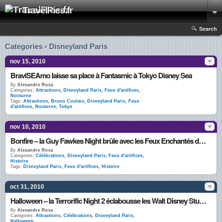
TravelPics.fr
Search
Categories › Disneyland Paris
nov 15, 2010
BraviSEAmo laisse sa place à Fantasmic à Tokyo Disney Sea
By
Alexandre Rosa
Categories:
Attractions
,
Disneyland Paris
,
Feux d'artifices
,
Nocturne
Tags:
Attractions
,
Bruno Coulais
,
Disneyland Paris
,
Feux
d'artifices
,
Nocturne
,
Tokyo
nov 10, 2010
Bonfire – la Guy Fawkes Night brûle avec les Feux Enchantés de Mickey au Disney Village
By
Alexandre Rosa
Categories:
Célébrations
,
Disneyland Paris
,
Feux d'artifices
,
Histoire
Tags:
Disneyland Paris
,
Feux d'artifices
,
Histoire
oct 31, 2010
Halloween – la Terrorific Night 2 éclabousse les Walt Disney Studios d’hémoglobine
By
Alexandre Rosa
Categories:
Attractions
,
Célébrations
,
Disneyland Paris
,
Halloween