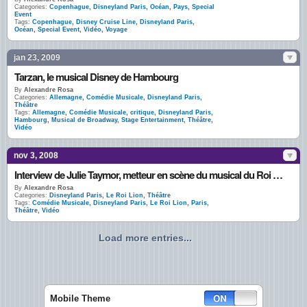
Categories:
Copenhague
,
Disneyland Paris
,
Océan
,
Pays
,
Special
Event
Tags:
Copenhague
,
Disney Cruise Line
,
Disneyland Paris
,
Océan
,
Special Event
,
Vidéo
,
Voyage
jan 23, 2009
Tarzan, le musical Disney de Hambourg
By
Alexandre Rosa
Categories:
Allemagne
,
Comédie Musicale
,
Disneyland Paris
,
Théâtre
Tags:
Allemagne
,
Comédie Musicale
,
critique
,
Disneyland Paris
,
Hambourg
,
Musical de Broadway
,
Stage Entertainment
,
Théâtre
,
Vidéo
nov 3, 2008
Interview de Julie Taymor, metteur en scène du musical du Roi Lion au Théâtre Mogador
By
Alexandre Rosa
Categories:
Disneyland Paris
,
Le Roi Lion
,
Théâtre
Tags:
Comédie Musicale
,
Disneyland Paris
,
Le Roi Lion
,
Paris
,
Théâtre
,
Vidéo
Load more entries...
Mobile Theme