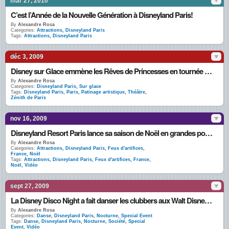
mar 27, 2010
C’est l’Année de la Nouvelle Génération à Disneyland Paris!
By
Alexandre Rosa
Categories:
Attractions
,
Disneyland Paris
Tags:
Attractions
,
Disneyland Paris
déc 3, 2009
Disney sur Glace emmène les Rêves de Princesses en tournée dans toute la France
By
Alexandre Rosa
Categories:
Disneyland Paris
,
Sur glace
Tags:
Disneyland Paris
,
Paris
,
Patinage artistique
,
Théâtre
,
Zénith de Paris
nov 16, 2009
Disneyland Resort Paris lance sa saison de Noël en grandes pompes
By
Alexandre Rosa
Categories:
Attractions
,
Disneyland Paris
,
Feux d'artifices
,
France
,
Noël
Tags:
Attractions
,
Disneyland Paris
,
Feux d'artifices
,
France
,
Noël
,
Vidéo
sept 27, 2009
La Disney Disco Night a fait danser les clubbers aux Walt Disney Studios
By
Alexandre Rosa
Categories:
Danse
,
Disneyland Paris
,
Nocturne
,
Special Event
Tags:
Danse
,
Disneyland Paris
,
Nocturne
,
Société
,
Special
Event
,
Vidéo