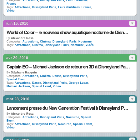
Categories:
Attractions
,
Disneyland Paris
,
Feux d'artifices
,
France
Tags:
Attractions
,
Disneyland Paris
,
Feux d'artifices
,
France
,
Vidéo
juin 16, 2010
World of Color – le nouveau show aquatique nocturne de Disney’s California Adventure en photos et vidéos
By
Alexandre Rosa
Categories:
Attractions
,
Cinéma
,
Disneyland Paris
,
Nocturne
Tags:
Attractions
,
Cinéma
,
Disneyland Paris
,
Nocturne
,
Vidéo
avr 29, 2010
Captain EO – Michael Jackson de retour en 3D à Disneyland Paris dès le 12 juin 2010
By
Stéphane Hacquin
Categories:
Attractions
,
Cinéma
,
Danse
,
Disneyland Paris
,
Special Event
Tags:
Attractions
,
Danse
,
Disneyland Paris
,
George Lucas
,
Michael Jackson
,
Special Event
,
Vidéo
mar 28, 2010
Lancement presse du New Generation Festival à Disneyland Paris : un spectacle nocturne unique
By
Alexandre Rosa
Categories:
Attractions
,
Disneyland Paris
,
Nocturne
,
Special
Event
Tags:
Attractions
,
Disneyland Paris
,
Nocturne
,
Special Event
,
Vidéo