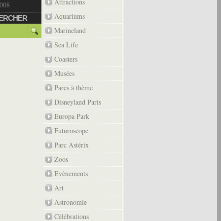
Attractions
2008
Aquariums
ERCHER
Marineland
Sea Life
Coasters
Musées
Parcs à thème
Disneyland Paris
Europa Park
Futuroscope
Parc Astérix
Zoos
Evènements
Art
Astronomie
Célébrations