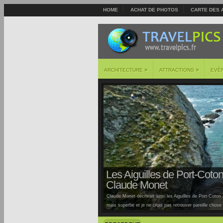
HOME
ACHAT DE PHOTOS
CARTE DES 
»
»
ARCHITECTURE
ATTRACTIONS
EVÈ
Les Aiguilles de Port-Coton 
Claude Monet
Claude Monet décrivait ainsi les Aiguilles de Port-Coton à
mais superbe et je ne crois pas retrouver pareille chose ai
Auburtin… Situées sur la côte sauvage de cette île, la pl