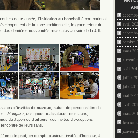
ARTIC
AN
décembr
nduites cette année,
l’initiation au baseball
(sport national
avril 20
 développement de la zone traditionnelle, le grand retour du
te des dernières nouveautés musicales au sein de la
J.E.
décembr
octobre 
mars 20
novembr
août 201
juillet 2
juin 201
mai 201
avril 20
izaines
d’invités de marque
, autant de personnalités de
mars 20
ces :
Mangaka
, designers, réalisateurs, musiciens,
enus du Japon ou d’ailleurs, ces invités d’exceptions
février 
a rencontre de leurs fans.
janvier 
e 11ème Impact, on compte plusieurs invités d’honneur, à