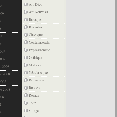
Art Déco
9
Art Nouveau
009
Baroque
9
Byzantin
9
Classique
09
Contemporain
09
Expressioniste
2009
Gothique
2009
Médieval
e 2008
Néoclassique
e 2008
Renaissance
2008
Rococo
re 2008
Roman
008
Tour
8
village
08