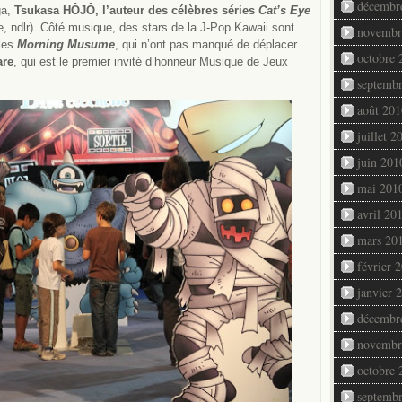
décembr
ga,
Tsukasa HÔJÔ
, l’auteur des célèbres séries
Cat’s Eye
, ndlr). Côté musique, des stars de la J-Pop Kawaii sont
novembr
 les
Morning Musume
, qui n’ont pas manqué de déplacer
octobre 
are
, qui est le premier invité d’honneur Musique de Jeux
septemb
août 201
juillet 2
juin 201
mai 201
avril 20
mars 20
février 
janvier 
décembr
novembr
octobre 
septemb