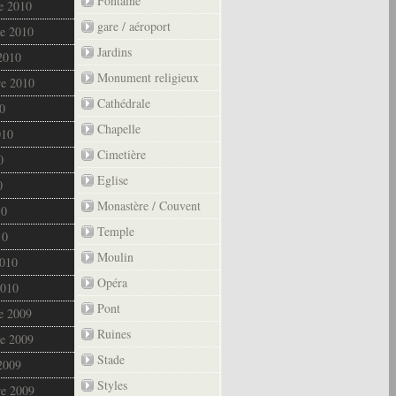
Fontaine
e 2010
gare / aéroport
e 2010
Jardins
2010
Monument religieux
re 2010
Cathédrale
0
Chapelle
010
Cimetière
0
Eglise
0
Monastère / Couvent
10
Temple
10
Moulin
2010
Opéra
2010
Pont
e 2009
Ruines
e 2009
Stade
2009
Styles
re 2009