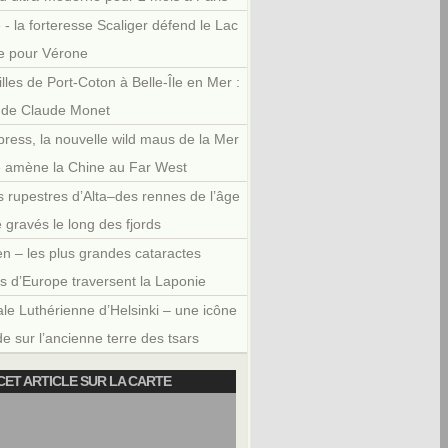
 - la forteresse Scaliger défend le Lac
e pour Vérone
illes de Port-Coton à Belle-Île en Mer :
r de Claude Monet
press, la nouvelle wild maus de la Mer
e amène la Chine au Far West
 rupestres d’Alta–des rennes de l’âge
e gravés le long des fjords
en – les plus grandes cataractes
es d’Europe traversent la Laponie
le Luthérienne d’Helsinki – une icône
e sur l’ancienne terre des tsars
CET ARTICLE SUR LA CARTE