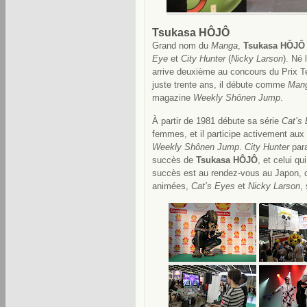
Tsukasa HÔJÔ
Grand nom du
Manga
,
Tsukasa HÔJÔ
Eye
et
City Hunter
(
Nicky Larson
). Né 
arrive deuxième au concours du Prix 
juste trente ans, il débute comme
Man
magazine
Weekly Shônen Jump
.
À partir de 1981 débute sa série
Cat’s
femmes, et il participe activement au
Weekly Shônen Jump
.
City Hunter
para
succès de
Tsukasa HÔJÔ
, et celui qu
succès est au rendez-vous au Japon, c
animées,
Cat’s Eyes
et
Nicky Larson
,