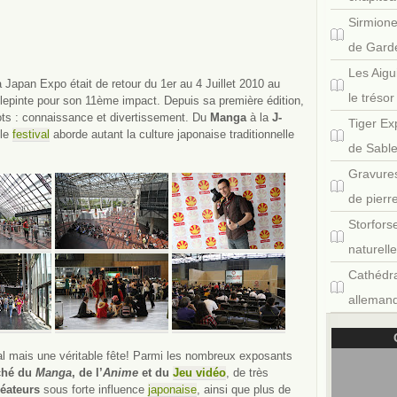
Sirmione
de Gard
Les Aigu
la Japan Expo était de retour du 1er au 4 Juillet 2010 au
le tréso
llepinte pour son 11ème impact. Depuis sa première édition,
ts : connaissance et divertissement. Du
Manga
à la
J-
Tiger Ex
 le
festival
aborde autant la culture japonaise traditionnelle
de Sabl
Gravures
de pierr
Storfors
naturell
Cathédra
allemand
val mais une véritable fête! Parmi les nombreux exposants
rché du
Manga
, de l’
Anime
et du
Jeu vidéo
, de très
réateurs
sous forte influence
japonaise
, ainsi que plus de