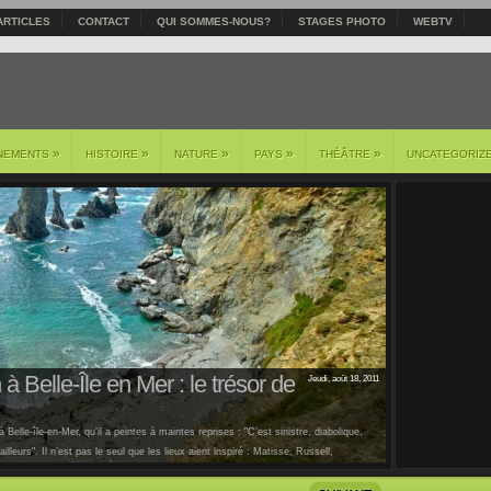
ARTICLES
CONTACT
QUI SOMMES-NOUS?
STAGES PHOTO
WEBTV
»
»
»
»
»
NEMENTS
HISTOIRE
NATURE
PAYS
THÉÂTRE
UNCATEGORIZ
à Belle-Île en Mer : le trésor de
Jeudi, août 18, 2011
 Belle-île-en-Mer, qu’il a peintes à maintes reprises : "C’est sinistre, diabolique,
lleurs". Il n’est pas le seul que les lieux aient inspiré : Matisse, Russell,
us [...]