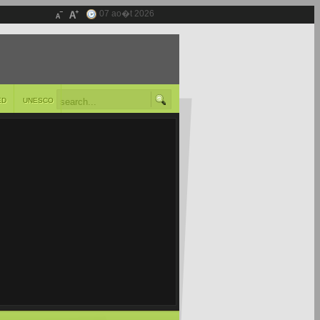
07 ao�t 2026
ED
UNESCO