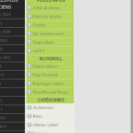
LES PLUS
PLUS D’INFOS
CIENS
Achat de photos
e 2025
Carte des articles
21
Contact
e 2020
Qui sommes-nous?
2020
Stages photo
20
webTV
e 2011
BLOGROLL
1
Galerie photos
011
Page Facebook
1
Reportages vidéos
1
TravelPics sur Picasa
CATÉGORIES
11
Architecture
11
Bains
2011
château / palais
2011