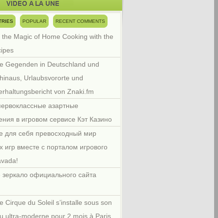
TRIES
POPULAR
RECENT COMMENTS
 the Magic of Home Cooking with the
cipes
e Gegenden in Deutschland und
hinaus, Urlaubsvororte und
rhaltungsbericht von Znaki.fm
первоклассные азартные
ения в игровом сервисе Кэт Казино
е для себя превосходный мир
х игр вместе с порталом игрового
avada!
 зеркало официального сайта
e Cirque du Soleil s’installe sous son
u ultra-moderne pour 2 mois à Paris