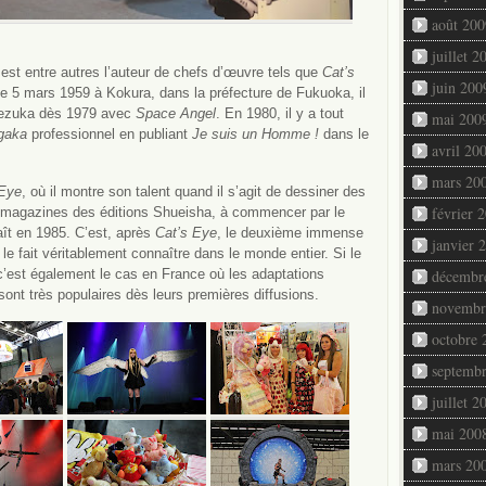
août 200
juillet 2
est entre autres l’auteur de chefs d’œuvre tels que
Cat’s
juin 200
le 5 mars 1959 à Kokura, dans la préfecture de Fukuoka, il
Tezuka dès 1979 avec
Space Angel
. En 1980, il y a tout
mai 200
gaka
professionnel en publiant
Je suis un Homme !
dans le
avril 20
mars 20
 Eye
, où il montre son talent quand il s’agit de dessiner des
février 
x magazines des éditions Shueisha, à commencer par le
ît en 1985. C’est, après
Cat’s Eye
, le deuxième immense
janvier 
i le fait véritablement connaître dans le monde entier. Si le
’est également le cas en France où les adaptations
décembr
 sont très populaires dès leurs premières diffusions.
novembr
octobre 
septemb
juillet 2
mai 200
mars 20