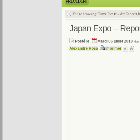
You're browsing:
TravelPics.fr
»
Art
,
Concert
,
J
Japan Expo – Repo
Posté le
Mardi 06 juillet 2010
da
Alexandre Rosa
Imprimer