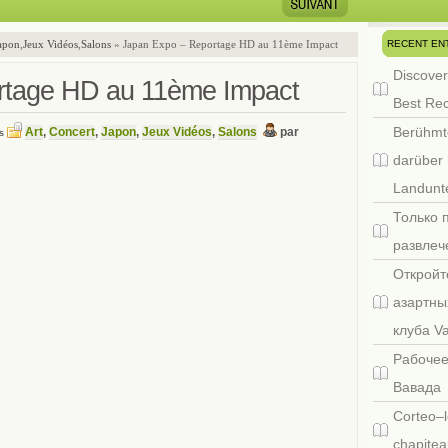
RECENT EN
apon
,
Jeux Vidéos
,
Salons
» Japan Expo – Reportage HD au 11ème Impact
Discover
rtage HD au 11ème Impact
Best Re
Berühmt
Art
,
Concert
,
Japon
,
Jeux Vidéos
,
Salons
par
ns
darüber 
Landunte
Только 
развлеч
Откройт
азартны
клуба V
Рабочее
Вавада
Corteo–l
chapitea