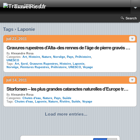
TravelPics.fr
Search
Tags › Laponie
juil 22, 2011
Gravures rupestres d’Alta–des rennes de l’âge de pierre gravés le long des fjords
By
Alexandre Rosa
Categories:
Art
,
Histoire
,
Nature
,
Norvège
,
Pays
,
Préhistoire
,
UNESCO
Tags:
Art
,
fjord
,
Gravures Rupestres
,
Histoire
,
Laponie
,
Norvège
,
Peintures Rupestres
,
Préhistoire
,
UNESCO
,
Voyage
juil 14, 2011
Storforsen – les plus grandes cataractes naturelles d’Europe traversent la Laponie
By
Alexandre Rosa
Categories:
Chutes d'eau
,
Nature
,
Pays
,
Suède
Tags:
Chutes d'eau
,
Laponie
,
Nature
,
Rivière
,
Suède
,
Voyage
Load more entries...