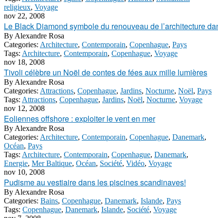
religieux
,
Voyage
nov 22, 2008
Le Black Diamond symbole du renouveau de l’architecture da
By
Alexandre Rosa
Categories:
Architecture
,
Contemporain
,
Copenhague
,
Pays
Tags:
Architecture
,
Contemporain
,
Copenhague
,
Voyage
nov 18, 2008
Tivoli célèbre un Noël de contes de fées aux mille lumières
By
Alexandre Rosa
Categories:
Attractions
,
Copenhague
,
Jardins
,
Nocturne
,
Noël
,
Pays
Tags:
Attractions
,
Copenhague
,
Jardins
,
Noël
,
Nocturne
,
Voyage
nov 12, 2008
Eoliennes offshore : exploiter le vent en mer
By
Alexandre Rosa
Categories:
Architecture
,
Contemporain
,
Copenhague
,
Danemark
,
Océan
,
Pays
Tags:
Architecture
,
Contemporain
,
Copenhague
,
Danemark
,
Energie
,
Mer Baltique
,
Océan
,
Société
,
Vidéo
,
Voyage
nov 10, 2008
Pudisme au vestiaire dans les piscines scandinaves!
By
Alexandre Rosa
Categories:
Bains
,
Copenhague
,
Danemark
,
Islande
,
Pays
Tags:
Copenhague
,
Danemark
,
Islande
,
Société
,
Voyage