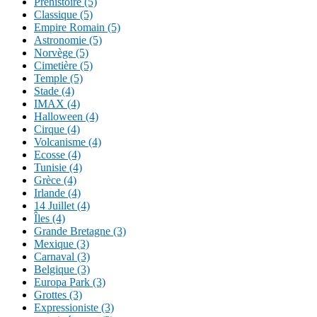
Préhistoire (5)
Classique (5)
Empire Romain (5)
Astronomie (5)
Norvège (5)
Cimetière (5)
Temple (5)
Stade (4)
IMAX (4)
Halloween (4)
Cirque (4)
Volcanisme (4)
Ecosse (4)
Tunisie (4)
Grèce (4)
Irlande (4)
14 Juillet (4)
Îles (4)
Grande Bretagne (3)
Mexique (3)
Carnaval (3)
Belgique (3)
Europa Park (3)
Grottes (3)
Expressioniste (3)