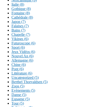
Néoclassique (9)
Italie (8)
Gothique (8)
Fontaine (8)
Cathédrale (8)
Japon (7)
Falaises (7)
Bains (7)
Chapelle (7)
Vikings (6)
Futuroscope (6)
Sport (6)
Jeux Vidéos (6)
Nouvel An (6)
Allemagne (6)
Chine (6)
Pont (6)
Littérature (6)
Uncategorized (5)
Berthel Thorvaldsen (5)
Zoos (5)
Evènements (5)
Danse (5)
Espagne (5)
Tour (5)