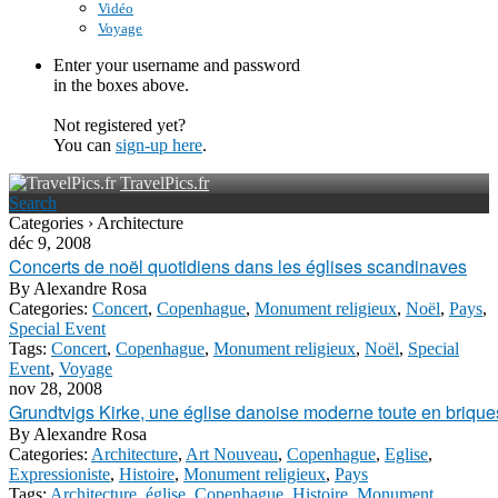
Vidéo
Voyage
Enter your username and password
in the boxes above.
Not registered yet?
You can
sign-up here
.
TravelPics.fr
Search
Categories › Architecture
déc 9, 2008
Concerts de noël quotidiens dans les églises scandinaves
By
Alexandre Rosa
Categories:
Concert
,
Copenhague
,
Monument religieux
,
Noël
,
Pays
,
Special Event
Tags:
Concert
,
Copenhague
,
Monument religieux
,
Noël
,
Special
Event
,
Voyage
nov 28, 2008
Grundtvigs Kirke, une église danoise moderne toute en brique
By
Alexandre Rosa
Categories:
Architecture
,
Art Nouveau
,
Copenhague
,
Eglise
,
Expressioniste
,
Histoire
,
Monument religieux
,
Pays
Tags:
Architecture
,
église
,
Copenhague
,
Histoire
,
Monument