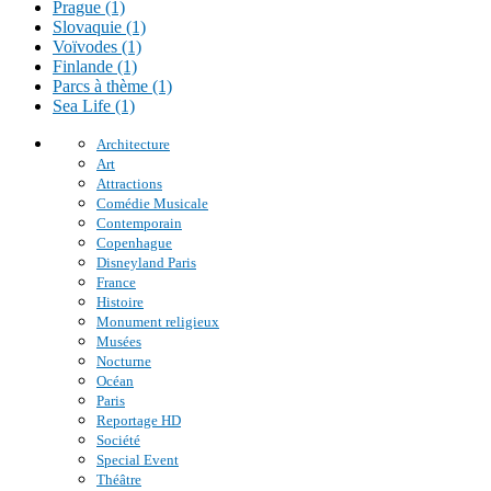
Prague (1)
Slovaquie (1)
Voïvodes (1)
Finlande (1)
Parcs à thème (1)
Sea Life (1)
Architecture
Art
Attractions
Comédie Musicale
Contemporain
Copenhague
Disneyland Paris
France
Histoire
Monument religieux
Musées
Nocturne
Océan
Paris
Reportage HD
Société
Special Event
Théâtre