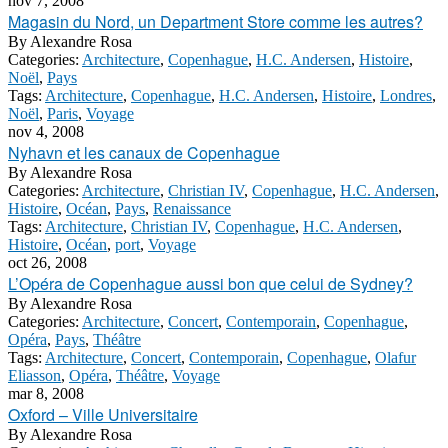
nov 7, 2008
Magasin du Nord, un Department Store comme les autres?
By
Alexandre Rosa
Categories:
Architecture
,
Copenhague
,
H.C. Andersen
,
Histoire
,
Noël
,
Pays
Tags:
Architecture
,
Copenhague
,
H.C. Andersen
,
Histoire
,
Londres
,
Noël
,
Paris
,
Voyage
nov 4, 2008
Nyhavn et les canaux de Copenhague
By
Alexandre Rosa
Categories:
Architecture
,
Christian IV
,
Copenhague
,
H.C. Andersen
,
Histoire
,
Océan
,
Pays
,
Renaissance
Tags:
Architecture
,
Christian IV
,
Copenhague
,
H.C. Andersen
,
Histoire
,
Océan
,
port
,
Voyage
oct 26, 2008
L’Opéra de Copenhague aussi bon que celui de Sydney?
By
Alexandre Rosa
Categories:
Architecture
,
Concert
,
Contemporain
,
Copenhague
,
Opéra
,
Pays
,
Théâtre
Tags:
Architecture
,
Concert
,
Contemporain
,
Copenhague
,
Olafur
Eliasson
,
Opéra
,
Théâtre
,
Voyage
mar 8, 2008
Oxford – Ville Universitaire
By
Alexandre Rosa