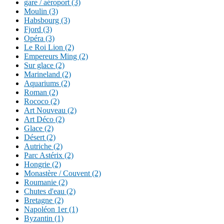
gare / aéroport (3)
Moulin (3)
Habsbourg (3)
Fjord (3)
Opéra (3)
Le Roi Lion (2)
Empereurs Ming (2)
Sur glace (2)
Marineland (2)
Aquariums (2)
Roman (2)
Rococo (2)
Art Nouveau (2)
Art Déco (2)
Glace (2)
Désert (2)
Autriche (2)
Parc Astérix (2)
Hongrie (2)
Monastère / Couvent (2)
Roumanie (2)
Chutes d'eau (2)
Bretagne (2)
Napoléon 1er (1)
Byzantin (1)