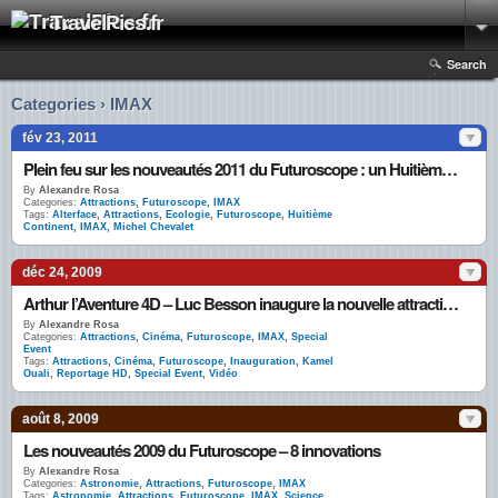
TravelPics.fr
Search
Categories › IMAX
fév 23, 2011
Plein feu sur les nouveautés 2011 du Futuroscope : un Huitième Continent en chantier et une maison écolo
By
Alexandre Rosa
Categories:
Attractions
,
Futuroscope
,
IMAX
Tags:
Alterface
,
Attractions
,
Ecologie
,
Futuroscope
,
Huitième
Continent
,
IMAX
,
Michel Chevalet
déc 24, 2009
Arthur l’Aventure 4D – Luc Besson inaugure la nouvelle attraction du Futuroscope
By
Alexandre Rosa
Categories:
Attractions
,
Cinéma
,
Futuroscope
,
IMAX
,
Special
Event
Tags:
Attractions
,
Cinéma
,
Futuroscope
,
Inauguration
,
Kamel
Ouali
,
Reportage HD
,
Special Event
,
Vidéo
août 8, 2009
Les nouveautés 2009 du Futuroscope – 8 innovations
By
Alexandre Rosa
Categories:
Astronomie
,
Attractions
,
Futuroscope
,
IMAX
Tags:
Astronomie
,
Attractions
,
Futuroscope
,
IMAX
,
Science