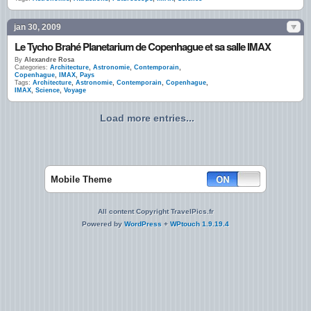
jan 30, 2009
Le Tycho Brahé Planetarium de Copenhague et sa salle IMAX
By
Alexandre Rosa
Categories:
Architecture
,
Astronomie
,
Contemporain
,
Copenhague
,
IMAX
,
Pays
Tags:
Architecture
,
Astronomie
,
Contemporain
,
Copenhague
,
IMAX
,
Science
,
Voyage
Load more entries...
Mobile Theme
All content Copyright TravelPics.fr
Powered by
WordPress
+
WPtouch 1.9.19.4