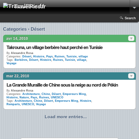
TravelPics.fr
Search
Categories › Désert
avr 14, 2010
Takrouna, un village berbère haut perché en Tunisie
By
Alexandre Rosa
Categories:
Désert
,
Histoire
,
Pays
,
Ruines
,
Tunisie
,
village
Tags:
Berbères
,
Désert
,
Histoire
,
Ruines
,
Tunisie
,
village
,
Voyage
mar 22, 2010
La Grande Muraille de Chine sous la neige au nord de Pékin
By
Alexandre Rosa
Categories:
Architecture
,
Chine
,
Désert
,
Empereurs Ming
,
Histoire
,
Nature
,
Pays
,
Ruines
,
UNESCO
Tags:
Architecture
,
Chine
,
Désert
,
Empereurs Ming
,
Histoire
,
Remparts
,
UNESCO
,
Voyage
Load more entries...