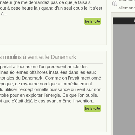
inateur (ne me demandez pas ce que je faisais
out à cette heure là!) quand d’un seul coup le lit s’est
allemand
à...
s moulins à vent et le Danemark
parlait à l’occasion d’un précédent article des
bines éoliennes offshores installées dans les eaux
ritoriales du Danemark. Comme on l’avait mentionné
’époque, ce royaume nordique a immédiatement
lu utiliser l’exceptionnelle puissance du vent sur son
itoire pour en exploiter l’énergie. Ce que l’on oublie,
st que c’était déjà le cas avant même l’invention...