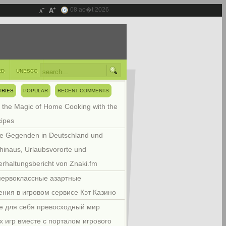
08 ao�t 2026
ED
UNESCO
TRIES
POPULAR
RECENT COMMENTS
 the Magic of Home Cooking with the
cipes
e Gegenden in Deutschland und
hinaus, Urlaubsvororte und
rhaltungsbericht von Znaki.fm
первоклассные азартные
ения в игровом сервисе Кэт Казино
е для себя превосходный мир
х игр вместе с порталом игрового