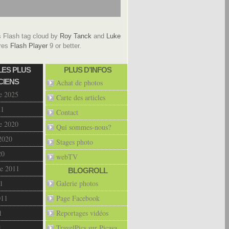
Flash tag cloud by
Roy Tanck
and
Luke
res
Flash Player
9 or better.
LES PLUS
PLUS D’INFOS
CIENS
Achat de photos
e 2025
Carte des articles
21
Contact
e 2020
Qui sommes-nous?
2020
Stages photo
20
webTV
e 2011
BLOGROLL
1
Galerie photos
011
Page Facebook
1
Reportages vidéos
1
TravelPics sur Picasa