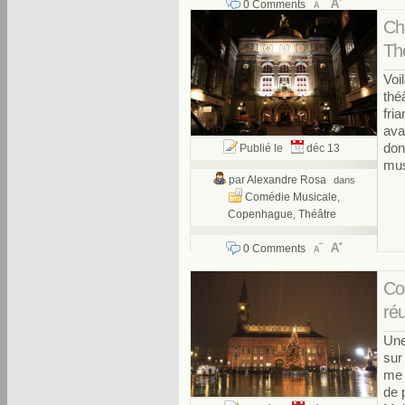
0 Comments
Ch
Th
Voi
thé
fri
ava
don
Publié le
déc 13
mus
par
Alexandre Rosa
dans
Comédie Musicale
,
Copenhague
,
Théâtre
0 Comments
Co
ré
Une
sur
me 
de 