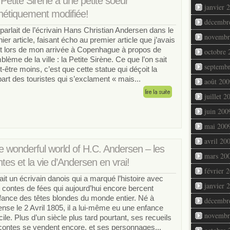
Petite Sirène a une petite soeur
janvier 
nétiquement modifiée!
décembr
parlait de l’écrivain Hans Christian Andersen dans le
novembr
nier article, faisant écho au premier article que j’avais
it lors de mon arrivée à Copenhague à propos de
octobre 
mblème de la ville : la Petite Sirène. Ce que l’on sait
septemb
t-être moins, c’est que cette statue qui déçoit la
part des touristes qui s’exclament « mais...
août 200
juillet 2
juin 200
mai 200
avril 20
e wonderful world of H.C. Andersen – les
mars 20
tes et la vie d’Andersen en vrai!
février 
était un écrivain danois qui a marqué l’histoire avec
janvier 
 contes de fées qui aujourd’hui encore bercent
nfance des têtes blondes du monde entier. Né à
décembr
nse le 2 Avril 1805, il a lui-même eu une enfance
novembr
icile. Plus d’un siècle plus tard pourtant, ses recueils
contes se vendent encore, et ses personnages...