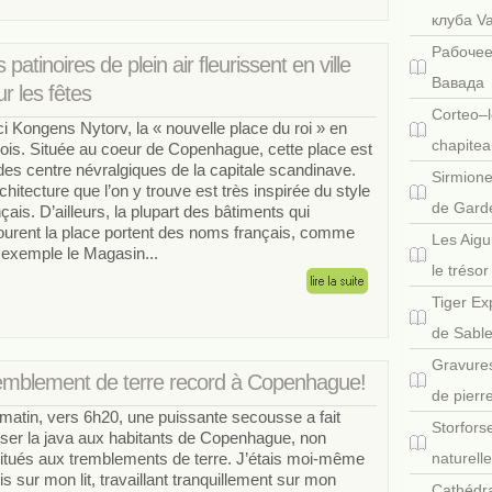
клуба V
Рабочее
 patinoires de plein air fleurissent en ville
Вавада
r les fêtes
Corteo–l
ci Kongens Nytorv, la « nouvelle place du roi » en
chapitea
ois. Située au coeur de Copenhague, cette place est
des centre névralgiques de la capitale scandinave.
Sirmione
rchitecture que l’on y trouve est très inspirée du style
de Gard
nçais. D’ailleurs, la plupart des bâtiments qui
ourent la place portent des noms français, comme
Les Aigu
 exemple le Magasin...
le tréso
Tiger Ex
de Sabl
Gravures
emblement de terre record à Copenhague!
de pierr
matin, vers 6h20, une puissante secousse a fait
Storfors
ser la java aux habitants de Copenhague, non
itués aux tremblements de terre. J’étais moi-même
naturell
is sur mon lit, travaillant tranquillement sur mon
Cathédra