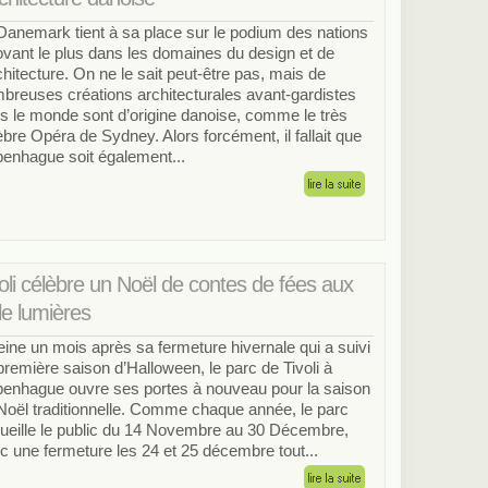
Danemark tient à sa place sur le podium des nations
ovant le plus dans les domaines du design et de
rchitecture. On ne le sait peut-être pas, mais de
breuses créations architecturales avant-gardistes
s le monde sont d’origine danoise, comme le très
èbre Opéra de Sydney. Alors forcément, il fallait que
enhague soit également...
oli célèbre un Noël de contes de fées aux
le lumières
eine un mois après sa fermeture hivernale qui a suivi
première saison d’Halloween, le parc de Tivoli à
enhague ouvre ses portes à nouveau pour la saison
Noël traditionnelle. Comme chaque année, le parc
ueille le public du 14 Novembre au 30 Décembre,
c une fermeture les 24 et 25 décembre tout...