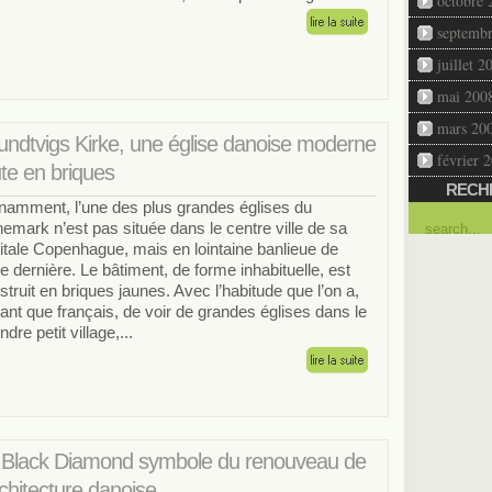
octobre 
septemb
juillet 2
mai 200
mars 20
undtvigs Kirke, une église danoise moderne
février 
te en briques
RECH
namment, l’une des plus grandes églises du
emark n’est pas située dans le centre ville de sa
itale Copenhague, mais en lointaine banlieue de
te dernière. Le bâtiment, de forme inhabituelle, est
struit en briques jaunes. Avec l’habitude que l’on a,
tant que français, de voir de grandes églises dans le
dre petit village,...
 Black Diamond symbole du renouveau de
rchitecture danoise