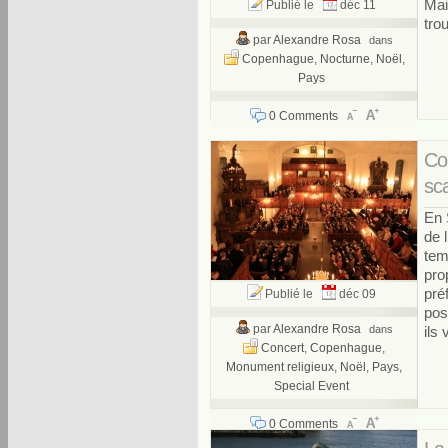
Mai
Publié le
déc 11
trou
par
Alexandre Rosa
dans
Copenhague
,
Nocturne
,
Noël
,
Pays
0 Comments
Con
sc
En 
de 
tem
pro
pré
Publié le
déc 09
pos
par
Alexandre Rosa
dans
ils
Concert
,
Copenhague
,
Monument religieux
,
Noël
,
Pays
,
Special Event
0 Comments