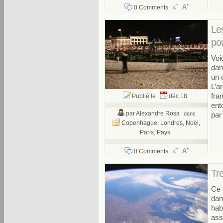
0 Comments
Les
pou
Voi
dan
un 
L’a
fra
Publié le
déc 18
ent
par
Alexandre Rosa
dans
par
Copenhague
,
Londres
,
Noël
,
Paris
,
Pays
0 Comments
Tr
Ce 
dan
hab
ass