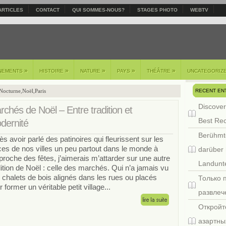
ARTICLES
CONTACT
QUI SOMMES-NOUS?
STAGES PHOTO
WEBTV
»
»
»
»
»
NEMENTS
HISTOIRE
NATURE
PAYS
THÉÂTRE
UNCATEGORIZ
RECENT EN
Nocturne
,
Noël
,
Paris
Discover
chés de Noël – Entre tradition et
Best Re
dernité
Berühmt
ès avoir parlé des patinoires qui fleurissent sur les
ces de nos villes un peu partout dans le monde à
darüber 
pproche des fêtes, j’aimerais m’attarder sur une autre
Landunte
dition de Noël : celle des marchés. Qui n’a jamais vu
 chalets de bois alignés dans les rues ou placés
Только 
 former un véritable petit village...
развлеч
Откройт
азартны