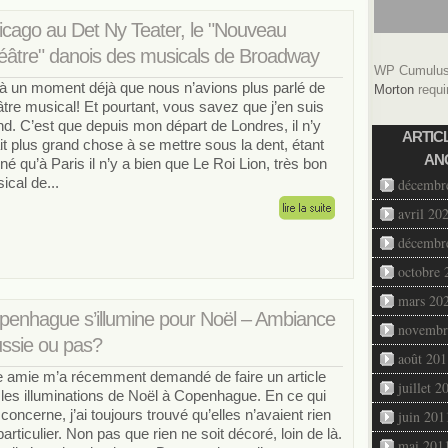
icago au Det Ny Teater, le "Nouveau
éâtre" danois des musicals de Broadway
WP Cumulus 
là un moment déjà que nous n’avions plus parlé de
Morton
requi
âtre musical! Et pourtant, vous savez que j’en suis
and. C’est que depuis mon départ de Londres, il n’y
ARTIC
it plus grand chose à se mettre sous la dent, étant
AN
né qu’à Paris il n’y a bien que Le Roi Lion, très bon
ical de...
décembr
avril 20
décembr
octobre 
mars 20
penhague s’illumine pour Noël – Ambiance
novembr
ussie ou pas?
août 201
 amie m’a récemment demandé de faire un article
juillet 2
 les illuminations de Noël à Copenhague. En ce qui
concerne, j’ai toujours trouvé qu’elles n’avaient rien
juin 201
particulier. Non pas que rien ne soit décoré, loin de là.
mai 201