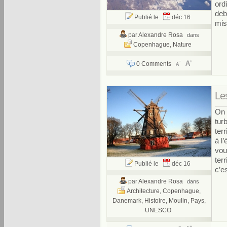
ord
deb
Publié le
déc 16
mis 
par
Alexandre Rosa
dans
Copenhague
,
Nature
0 Comments
Le
On 
tur
ter
à l
vou
terr
Publié le
déc 16
c’e
par
Alexandre Rosa
dans
Architecture
,
Copenhague
,
Danemark
,
Histoire
,
Moulin
,
Pays
,
UNESCO