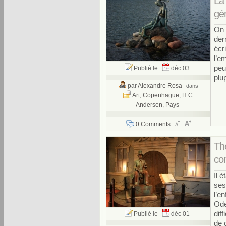
La 
gé
On 
der
écr
l’e
peu
Publié le
déc 03
plu
par
Alexandre Rosa
dans
Art
,
Copenhague
,
H.C.
Andersen
,
Pays
0 Comments
Th
con
Il 
ses
l’e
Ode
diff
Publié le
déc 01
de 