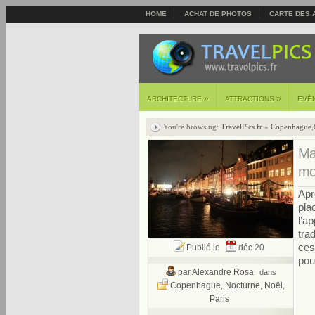
HOME
ACHAT DE PHOTOS
CARTE DES 
»
»
ARCHITECTURE
ATTRACTIONS
EVÈ
You're browsing:
TravelPics.fr
»
Copenhague
,
Mar
mo
Apr
pla
l’a
tra
ces
Publié le
déc 20
pour
par
Alexandre Rosa
dans
Copenhague
,
Nocturne
,
Noël
,
Paris