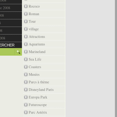
2008
Rococo
re 2008
Roman
008
Tour
8
village
08
Attractions
2008
Aquariums
ERCHER
Marineland
Sea Life
Coasters
Musées
Parcs à thème
Disneyland Paris
Europa Park
Futuroscope
Parc Astérix