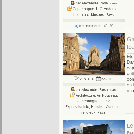
par
Alexandre Rosa
dans
Copenhague
,
H.C. Andersen
,
Littérature
,
Musées
,
Pays
0 Comments
Gr
tou
Eto
Dan
cap
cet
con
Publié le
nov 28
en 
par
Alexandre Rosa
dans
moin
Architecture
,
Art Nouveau
,
Copenhague
,
Eglise
,
Expressioniste
,
Histoire
,
Monument
religieux
,
Pays
0 Comments
Le
l’a