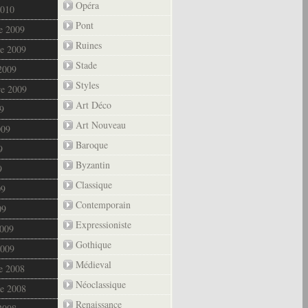
Opéra
2010
Pont
e 2009
Ruines
e 2009
Stade
2009
Styles
re 2009
Art Déco
9
Art Nouveau
009
Baroque
9
Byzantin
9
Classique
09
Contemporain
09
Expressioniste
2009
Gothique
2009
Médieval
e 2008
Néoclassique
e 2008
Renaissance