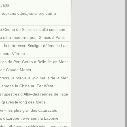
avada!
 зеркало официального сайта
e Cirque du Soleil s’installe sous son
u ultra-moderne pour 2 mois à Paris
 - la forteresse Scaliger défend le Lac
e pour Vérone
illes de Port-Coton à Belle-Île en Mer :
r de Claude Monet
press, la nouvelle wild maus de la Mer
e amène la Chine au Far West
 rupestres d’Alta–des rennes de l’âge
e gravés le long des fjords
en – les plus grandes cataractes
es d’Europe traversent la Laponie
le Luthérienne d’Helsinki – une icône