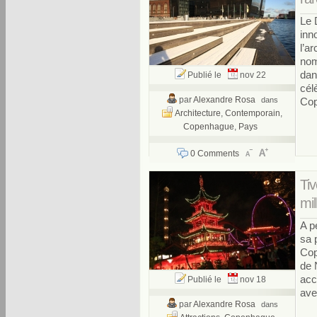
Le 
inn
l’a
nom
dan
Publié le
nov 22
cél
par
Alexandre Rosa
dans
Cop
Architecture
,
Contemporain
,
Copenhague
,
Pays
0 Comments
Tiv
mil
A p
sa 
Cop
de 
acc
Publié le
nov 18
ave
par
Alexandre Rosa
dans