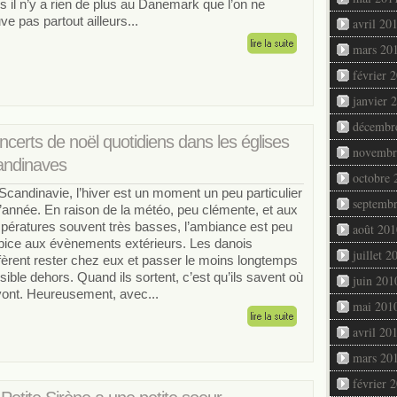
s il n’y a rien de plus au Danemark que l’on ne
ve pas partout ailleurs...
avril 20
mars 20
février 
janvier 
décembr
certs de noël quotidiens dans les églises
novembr
andinaves
octobre 
Scandinavie, l’hiver est un moment un peu particulier
septemb
l’année. En raison de la météo, peu clémente, et aux
pératures souvent très basses, l’ambiance est peu
août 201
pice aux évènements extérieurs. Les danois
juillet 2
fèrent rester chez eux et passer le moins longtemps
sible dehors. Quand ils sortent, c’est qu’ils savent où
juin 201
 vont. Heureusement, avec...
mai 201
avril 20
mars 20
février 