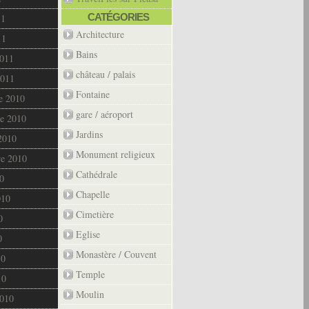
CATÉGORIES
11
Architecture
11
Bains
2011
château / palais
2011
Fontaine
e 2010
gare / aéroport
e 2010
Jardins
2010
Monument religieux
re 2010
Cathédrale
0
Chapelle
010
Cimetière
0
Eglise
0
Monastère / Couvent
10
Temple
10
Moulin
2010