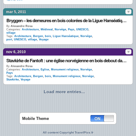
mar 5, 2011
Bryggen – les demeures en bois colorées de la Ligue Hanséatique à Bergen
By
Alexandre Rosa
Categories:
Architecture
,
Médieval
,
Norvège
,
Pays
,
UNESCO
,
village
Tags:
Architecture
,
Bergen
,
bois
,
Ligue Hanséatique
,
Norvège
,
port
,
UNESCO
,
village
,
Voyage
nov 6, 2010
Stavkirke de Fantoft : une église norvégienne en bois debout dans la forêt d’automne
By
Alexandre Rosa
Categories:
Architecture
,
Eglise
,
Monument religieux
,
Norvège
,
Pays
Tags:
Architecture
,
Bergen
,
bois
,
Monument religieux
,
Norvège
,
Stavkirke
,
Voyage
Load more entries...
Mobile Theme
All content Copyright TravelPics.fr