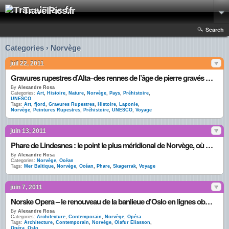
TravelPics.fr
Search
Categories › Norvège
juil 22, 2011
Gravures rupestres d’Alta–des rennes de l’âge de pierre gravés le long des fjords
By
Alexandre Rosa
Categories:
Art
,
Histoire
,
Nature
,
Norvège
,
Pays
,
Préhistoire
,
UNESCO
Tags:
Art
,
fjord
,
Gravures Rupestres
,
Histoire
,
Laponie
,
Norvège
,
Peintures Rupestres
,
Préhistoire
,
UNESCO
,
Voyage
juin 13, 2011
Phare de Lindesnes : le point le plus méridional de Norvège, où se rencontrent Mer du Nord et Mer Baltique
By
Alexandre Rosa
Categories:
Norvège
,
Océan
Tags:
Mer Baltique
,
Norvège
,
Océan
,
Phare
,
Skagerrak
,
Voyage
juin 7, 2011
Norske Opera – le renouveau de la banlieue d’Oslo en lignes obliques
By
Alexandre Rosa
Categories:
Architecture
,
Contemporain
,
Norvège
,
Opéra
Tags:
Architecture
,
Contemporain
,
Norvège
,
Olafur Eliasson
,
Opéra
,
Oslo