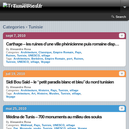
TravelPics.fr
Search
Categories › Tunisie
sept 7, 2010
Carthage – les ruines d’une ville phénicienne puis romaine dispersées dans une banlieue hupée
By
Alexandre Rosa
Categories:
Architecture
,
Classique
,
Empire Romain
,
Pays
,
Ruines
,
Tunisie
,
UNESCO
,
village
Tags:
Architecture
,
Berbères
,
Empire Romain
,
port
,
Ruines
,
Tunisie
,
UNESCO
,
village
,
Voyage
juil 19, 2010
Sidi Bou Saïd – le “petit paradis blanc et bleu”du nord tunisien
By
Alexandre Rosa
Categories:
Architecture
,
Histoire
,
Pays
,
Tunisie
,
village
Tags:
Architecture
,
Art
,
Histoire
,
Musées
,
Tunisie
,
village
,
Voyage
mai 25, 2010
Médina de Tunis – 700 monuments au milieu des souks
By
Alexandre Rosa
Categories:
Médieval
,
Pays
,
Tunisie
,
UNESCO
,
village
Tags:
Dar
,
Mosquée
,
souks
,
Tunisie
,
UNESCO
,
village
,
Voyage