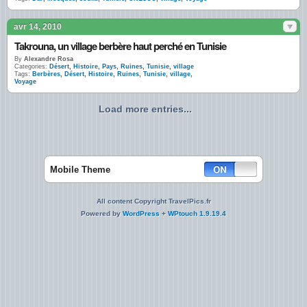
avr 14, 2010
Takrouna, un village berbère haut perché en Tunisie
By
Alexandre Rosa
Categories:
Désert
,
Histoire
,
Pays
,
Ruines
,
Tunisie
,
village
Tags:
Berbères
,
Désert
,
Histoire
,
Ruines
,
Tunisie
,
village
,
Voyage
Load more entries...
Mobile Theme
All content Copyright TravelPics.fr
Powered by
WordPress
+
WPtouch 1.9.19.4