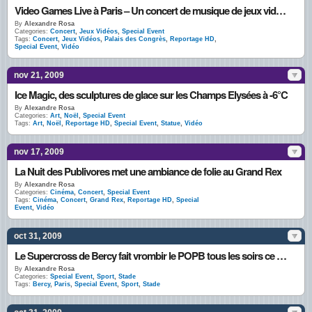
Video Games Live à Paris – Un concert de musique de jeux vidéos avec orchestre symphonique
By
Alexandre Rosa
Categories:
Concert
,
Jeux Vidéos
,
Special Event
Tags:
Concert
,
Jeux Vidéos
,
Palais des Congrès
,
Reportage HD
,
Special Event
,
Vidéo
nov 21, 2009
Ice Magic, des sculptures de glace sur les Champs Elysées à -6°C
By
Alexandre Rosa
Categories:
Art
,
Noël
,
Special Event
Tags:
Art
,
Noël
,
Reportage HD
,
Special Event
,
Statue
,
Vidéo
nov 17, 2009
La Nuit des Publivores met une ambiance de folie au Grand Rex
By
Alexandre Rosa
Categories:
Cinéma
,
Concert
,
Special Event
Tags:
Cinéma
,
Concert
,
Grand Rex
,
Reportage HD
,
Special
Event
,
Vidéo
oct 31, 2009
Le Supercross de Bercy fait vrombir le POPB tous les soirs ce weekend
By
Alexandre Rosa
Categories:
Special Event
,
Sport
,
Stade
Tags:
Bercy
,
Paris
,
Special Event
,
Sport
,
Stade