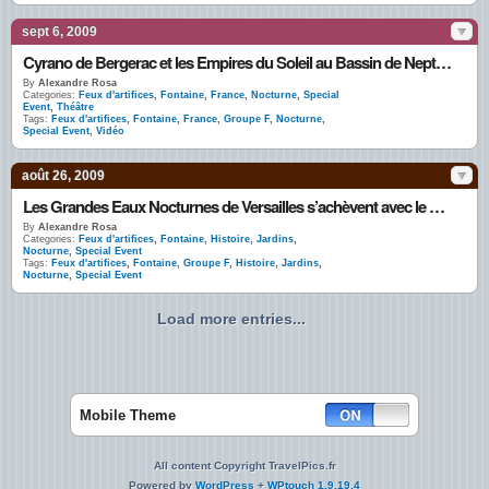
sept 6, 2009
Cyrano de Bergerac et les Empires du Soleil au Bassin de Neptune de Versailles par le Groupe F
By
Alexandre Rosa
Categories:
Feux d'artifices
,
Fontaine
,
France
,
Nocturne
,
Special
Event
,
Théâtre
Tags:
Feux d'artifices
,
Fontaine
,
France
,
Groupe F
,
Nocturne
,
Special Event
,
Vidéo
août 26, 2009
Les Grandes Eaux Nocturnes de Versailles s’achèvent avec le Groupe F
By
Alexandre Rosa
Categories:
Feux d'artifices
,
Fontaine
,
Histoire
,
Jardins
,
Nocturne
,
Special Event
Tags:
Feux d'artifices
,
Fontaine
,
Groupe F
,
Histoire
,
Jardins
,
Nocturne
,
Special Event
Load more entries...
Mobile Theme
All content Copyright TravelPics.fr
Powered by
WordPress
+
WPtouch 1.9.19.4