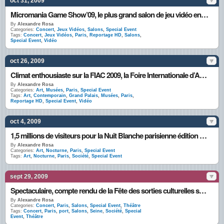
oct 31, 2009
Micromania Game Show’09, le plus grand salon de jeu vidéo en France
By
Alexandre Rosa
Categories:
Concert
,
Jeux Vidéos
,
Salons
,
Special Event
Tags:
Concert
,
Jeux Vidéos
,
Paris
,
Reportage HD
,
Salons
,
Special Event
,
Vidéo
oct 26, 2009
Climat enthousiaste sur la FIAC 2009, la Foire Internationale d’Art Contemporain à Paris
By
Alexandre Rosa
Categories:
Art
,
Musées
,
Paris
,
Special Event
Tags:
Art
,
Contemporain
,
Grand Palais
,
Musées
,
Paris
,
Reportage HD
,
Special Event
,
Vidéo
oct 4, 2009
1,5 millions de visiteurs pour la Nuit Blanche parisienne édition 2009
By
Alexandre Rosa
Categories:
Art
,
Nocturne
,
Paris
,
Special Event
Tags:
Art
,
Nocturne
,
Paris
,
Société
,
Special Event
sept 29, 2009
Spectaculaire, compte rendu de la Fête des sorties culturelles sur les quais de Seine
By
Alexandre Rosa
Categories:
Concert
,
Paris
,
Salons
,
Special Event
,
Théâtre
Tags:
Concert
,
Paris
,
port
,
Salons
,
Seine
,
Société
,
Special
Event
,
Théâtre