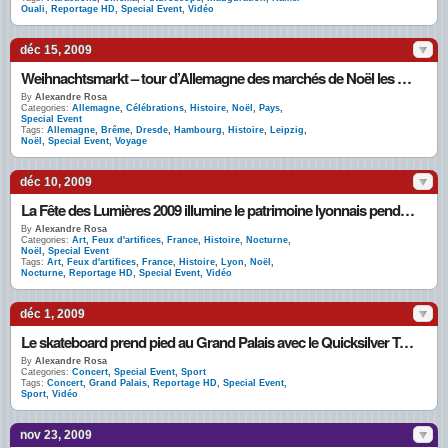
Ouali
,
Reportage HD
,
Special Event
,
Vidéo
déc 15, 2009
Weihnachtsmarkt – tour d’Allemagne des marchés de Noël les plus jolis du monde en photos
By
Alexandre Rosa
Categories:
Allemagne
,
Célébrations
,
Histoire
,
Noël
,
Pays
,
Special Event
Tags:
Allemagne
,
Brême
,
Dresde
,
Hambourg
,
Histoire
,
Leipzig
,
Noël
,
Special Event
,
Voyage
déc 10, 2009
La Fête des Lumières 2009 illumine le patrimoine lyonnais pendant 4 nuits
By
Alexandre Rosa
Categories:
Art
,
Feux d'artifices
,
France
,
Histoire
,
Nocturne
,
Noël
,
Special Event
Tags:
Art
,
Feux d'artifices
,
France
,
Histoire
,
Lyon
,
Noël
,
Nocturne
,
Reportage HD
,
Special Event
,
Vidéo
déc 1, 2009
Le skateboard prend pied au Grand Palais avec le Quicksilver Tony Hawk Show
By
Alexandre Rosa
Categories:
Concert
,
Special Event
,
Sport
Tags:
Concert
,
Grand Palais
,
Reportage HD
,
Special Event
,
Sport
,
Vidéo
nov 23, 2009