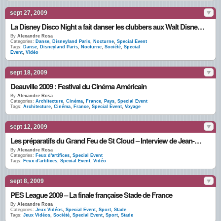
sept 27, 2009
La Disney Disco Night a fait danser les clubbers aux Walt Disney Studios
By
Alexandre Rosa
Categories:
Danse
,
Disneyland Paris
,
Nocturne
,
Special Event
Tags:
Danse
,
Disneyland Paris
,
Nocturne
,
Société
,
Special
Event
,
Vidéo
sept 18, 2009
Deauville 2009 : Festival du Cinéma Américain
By
Alexandre Rosa
Categories:
Architecture
,
Cinéma
,
France
,
Pays
,
Special Event
Tags:
Architecture
,
Cinéma
,
France
,
Special Event
,
Voyage
sept 12, 2009
Les préparatifs du Grand Feu de St Cloud – Interview de Jean-Eric Ougier de Fête et Feux
By
Alexandre Rosa
Categories:
Feux d'artifices
,
Special Event
Tags:
Feux d'artifices
,
Special Event
,
Vidéo
sept 8, 2009
PES League 2009 – La finale française Stade de France
By
Alexandre Rosa
Categories:
Jeux Vidéos
,
Special Event
,
Sport
,
Stade
Tags:
Jeux Vidéos
,
Société
,
Special Event
,
Sport
,
Stade