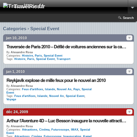
TravelPics.fr
Search
Categories › Special Event
jan 10, 2010
Traversée de Paris 2010 – Défilé de voitures anciennes sur la capitale!
By
Alexandre Rosa
Categories:
Histoire
,
Paris
,
Special Event
Tags:
Histoire
,
Paris
,
Special Event
,
Transport
jan 1, 2010
Reykjavik explose de mille feux pour le nouvel an 2010
By
Alexandre Rosa
Categories:
Feux d'artifices
,
Islande
,
Nouvel An
,
Pays
,
Special
Event
Tags:
Feux d'artifices
,
Islande
,
Nouvel An
,
Special Event
,
Voyage
déc 24, 2009
Arthur l’Aventure 4D – Luc Besson inaugure la nouvelle attraction du Futuroscope
By
Alexandre Rosa
Categories:
Attractions
,
Cinéma
,
Futuroscope
,
IMAX
,
Special
Event
Tags:
Attractions
,
Cinéma
,
Futuroscope
,
Inauguration
,
Kamel