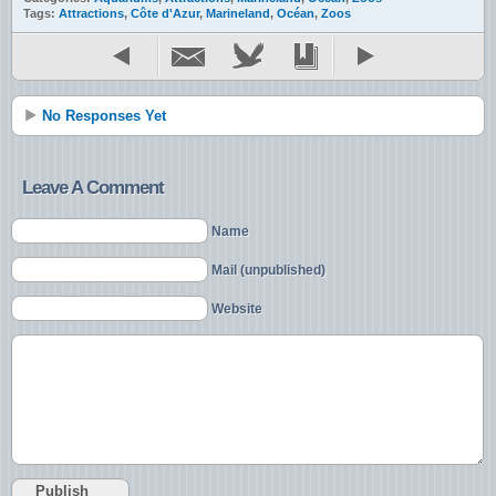
Tags:
Attractions
,
Côte d'Azur
,
Marineland
,
Océan
,
Zoos
No Responses Yet
Leave A Comment
Name
Mail (unpublished)
Website