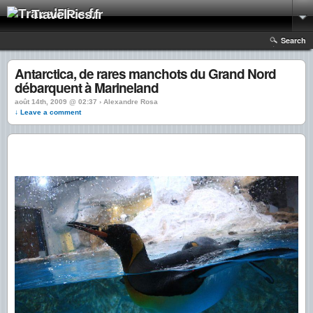
TravelPics.fr
Search
Antarctica, de rares manchots du Grand Nord
débarquent à Marineland
août 14th, 2009 @ 02:37 › Alexandre Rosa
↓ Leave a comment