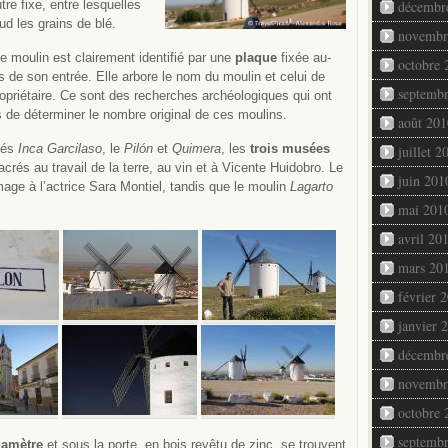
tre fixe, entre lesquelles
décembr
d les grains de blé.
novembr
 moulin est clairement identifié par une
plaque
fixée au-
octobre 
 de son entrée. Elle arbore le nom du moulin et celui de
septemb
opriétaire. Ce sont des recherches archéologiques qui ont
 de déterminer le nombre original de ces moulins.
août 201
sés
Inca Garcilaso
, le
Pilón
et
Quimera
, les
trois musées
juillet 2
rés au travail de la terre, au vin et à Vicente Huidobro. Le
juin 201
age à l’actrice Sara Montiel, tandis que le moulin
Lagarto
mai 201
avril 20
mars 20
février 
janvier 
décembr
novembr
octobre 
septemb
iamètre
et sous la porte, en bois revêtu de zinc, se trouvent