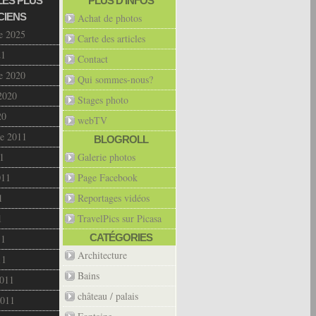
LES PLUS
PLUS D’INFOS
CIENS
Achat de photos
e 2025
Carte des articles
21
Contact
e 2020
Qui sommes-nous?
2020
Stages photo
20
webTV
e 2011
BLOGROLL
1
Galerie photos
011
Page Facebook
1
Reportages vidéos
1
TravelPics sur Picasa
CATÉGORIES
11
Architecture
11
Bains
2011
château / palais
2011