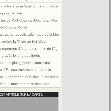
 - la forteresse Scaliger défend le Lac
e pour Vérone
illes de Port-Coton à Belle-Île en Mer :
r de Claude Monet
press, la nouvelle wild maus de la Mer
e amène la Chine au Far West
 rupestres d’Alta–des rennes de l’âge
e gravés le long des fjords
en – les plus grandes cataractes
es d’Europe traversent la Laponie
le Luthérienne d’Helsinki – une icône
e sur l’ancienne terre des tsars
CET ARTICLE SUR LA CARTE