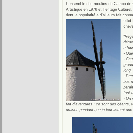
L’ensemble des moulins de Campo de C
Artistique en 1978 et Héritage Culturel
dont la popularité a d’ailleurs fait conn
effet
cheva
“
Rega
démes
à tou
- Que
- Ceu
grand
long.
- Pre
bas n
paraî
font 
- On 
fait d’aventures : ce sont des géants, te
oraison pendant que je leur livrerai une i