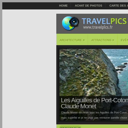
HOME
ACHAT DE PHOTOS
CARTE DES 
»
»
ARCHITECTURE
ATTRACTIONS
EVÈ
Les Aiguilles de Port-Coton 
Claude Monet
Claude Monet décrivait ainsi les Aiguilles de Port-Coton à
mais superbe et je ne crois pas retrouver pareille chose ai
Auburtin… Situées sur la côte sauvage de cette île, la pl