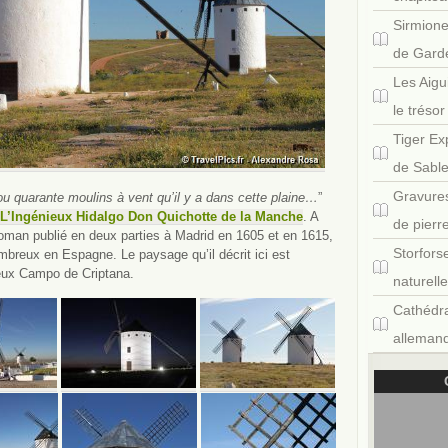
Sirmione
de Gard
Les Aigu
le tréso
Tiger Ex
de Sabl
Gravures
ou quarante moulins à vent qu’il y a dans cette plaine…
”
L’Ingénieux Hidalgo Don Quichotte de la Manche
. A
de pierr
roman publié en deux parties à Madrid en 1605 et en 1615,
Storfors
ombreux en Espagne. Le paysage qu’il décrit ici est
ieux Campo de Criptana.
naturell
Cathédra
allemand