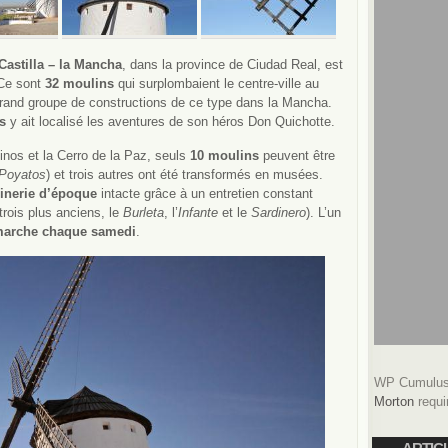
Castilla – la Mancha
, dans la province de Ciudad Real, est
 Ce sont
32 moulins
qui surplombaient le centre-ville au
s grand groupe de constructions de ce type dans la Mancha.
s
y ait localisé les aventures de son héros Don Quichotte.
linos et la Cerro de la Paz, seuls
10 moulins
peuvent être
Poyatos
) et trois autres ont été transformés en musées.
inerie d’époque
intacte grâce à un entretien constant
trois plus anciens, le
Burleta
, l’
Infante
et le
Sardinero
). L’un
marche chaque samedi
.
WP Cumulus 
Morton
requi