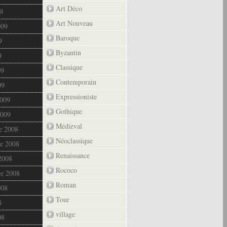
Art Déco
9
Art Nouveau
009
Baroque
9
Byzantin
9
Classique
09
Contemporain
09
Expressioniste
2009
Gothique
2009
Médieval
e 2008
Néoclassique
e 2008
Renaissance
2008
Rococo
re 2008
Roman
008
Tour
8
village
08