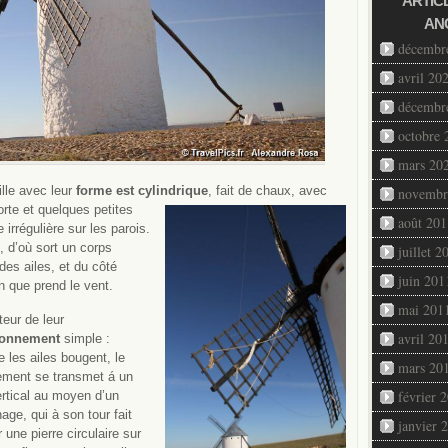
ARTIC
AN
décembr
avril 20
décembr
octobre 
mars 20
ille avec leur
forme est cylindrique
, fait de chaux, avec
novembr
rte et quelques petites
août 201
rrégulière sur les parois.
, d’où sort un corps
juillet 2
des ailes, et du côté
juin 201
n que prend le vent.
mai 201
teur de leur
avril 20
ionnement
simple :
e les ailes bougent, le
mars 20
ment se transmet á un
février 
rtical au moyen d’un
age, qui à son tour fait
janvier 
 une pierre circulaire sur