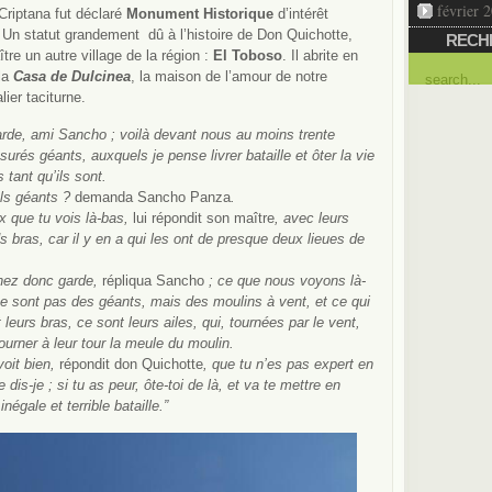
février 
riptana fut déclaré
Monument Historique
d’intérêt
. Un statut grandement dû à l’histoire de Don Quichotte,
RECH
aître un autre village de la région :
El Toboso
. Il abrite en
 la
Casa de Dulcinea
, la maison de l’amour de notre
lier taciturne.
rde, ami Sancho ; voilà devant nous au moins trente
urés géants, auxquels je pense livrer bataille et ôter la vie
s tant qu’ils sont.
ls géants ?
demanda Sancho Panza
.
x que tu vois là-bas,
lui répondit son maître
, avec leurs
s bras, car il y en a qui les ont de presque deux lieues de
nez donc garde,
répliqua Sancho
; ce que nous voyons là-
e sont pas des géants, mais des moulins à vent, et ce qui
t leurs bras, ce sont leurs ailes, qui, tournées par le vent,
tourner à leur tour la meule du moulin.
voit bien,
répondit don Quichotte
, que tu n’es pas expert en
 dis-je ; si tu as peur, ôte-toi de là, et va te mettre en
négale et terrible bataille.”