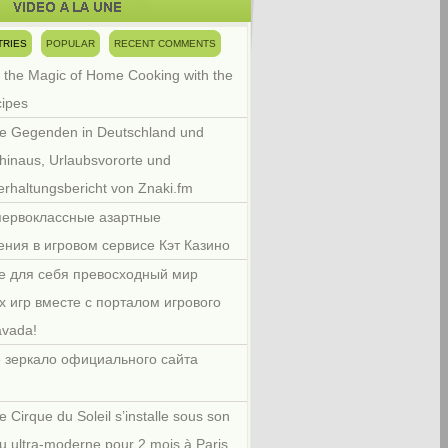
TRIES
POPULAR
RECENT COMMENTS
 the Magic of Home Cooking with the
cipes
e Gegenden in Deutschland und
hinaus, Urlaubsvororte und
rhaltungsbericht von Znaki.fm
первоклассные азартные
ения в игровом сервисе Кэт Казино
е для себя превосходный мир
х игр вместе с порталом игрового
avada!
 зеркало официального сайта
e Cirque du Soleil s’installe sous son
u ultra-moderne pour 2 mois à Paris