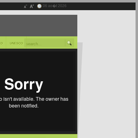
06 ao�t 2026
ED
UNESCO