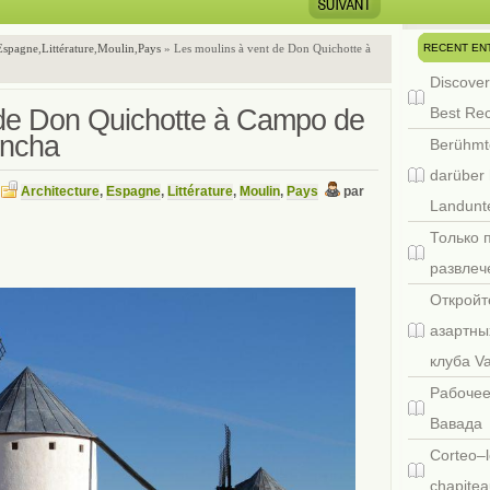
RECENT EN
Espagne
,
Littérature
,
Moulin
,
Pays
» Les moulins à vent de Don Quichotte à
Discover
 de Don Quichotte à Campo de
Best Re
ancha
Berühmt
darüber 
Architecture
,
Espagne
,
Littérature
,
Moulin
,
Pays
par
s
Landunte
Только 
развлеч
Откройт
азартны
клуба V
Рабочее
Вавада
Corteo–l
chapitea