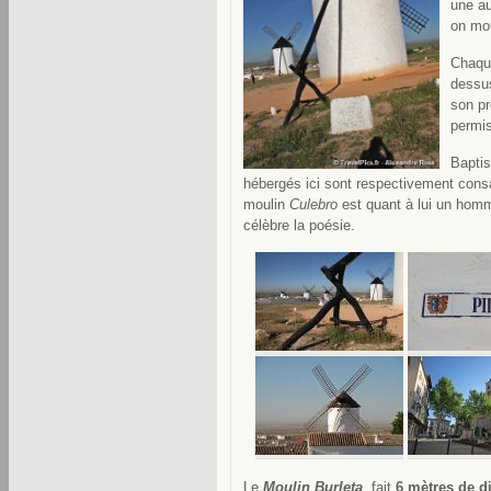
une au
on mou
Chaque
dessus
son pr
permis
Bapti
hébergés ici sont respectivement consac
moulin
Culebro
est quant à lui un homm
célèbre la poésie.
Le
Moulin Burleta
, fait
6 mètres de d