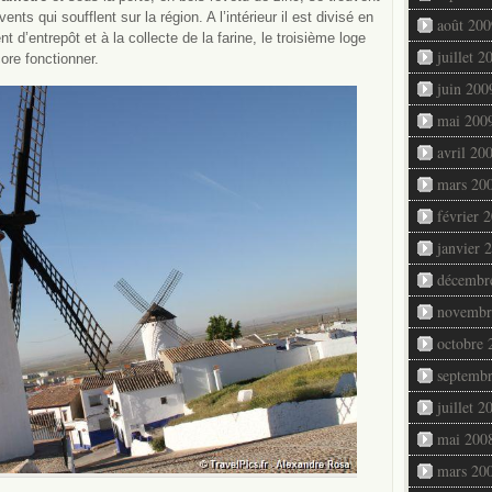
nts qui soufflent sur la région. A l’intérieur il est divisé en
août 200
t d’entrepôt et à la collecte de la farine, le troisième loge
juillet 2
ore fonctionner.
juin 200
mai 200
avril 20
mars 20
février 
janvier 
décembr
novembr
octobre 
septemb
juillet 2
mai 200
mars 20