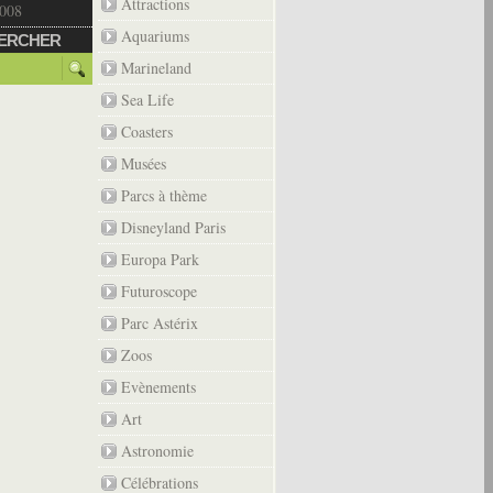
Attractions
2008
Aquariums
ERCHER
Marineland
Sea Life
Coasters
Musées
Parcs à thème
Disneyland Paris
Europa Park
Futuroscope
Parc Astérix
Zoos
Evènements
Art
Astronomie
Célébrations