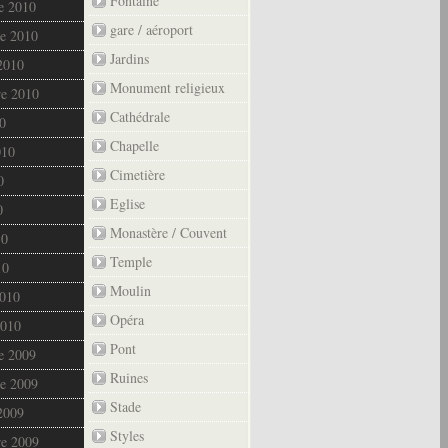
Fontaine
e 2010
gare / aéroport
e 2010
Jardins
2010
Monument religieux
re 2010
Cathédrale
0
Chapelle
010
Cimetière
0
Eglise
0
Monastère / Couvent
10
Temple
10
Moulin
2010
Opéra
2010
Pont
e 2009
Ruines
e 2009
Stade
2009
Styles
re 2009