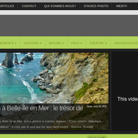
ARTICLES
CONTACT
QUI SOMMES-NOUS?
STAGES PHOTO
WEBTV
»
»
»
»
»
NEMENTS
HISTOIRE
NATURE
PAYS
THÉÂTRE
UNCATEGORIZ
à Belle-Île en Mer : le trésor de
Jeudi, août 18, 2011
 Belle-île-en-Mer, qu’il a peintes à maintes reprises : "C’est sinistre, diabolique,
lleurs". Il n’est pas le seul que les lieux aient inspiré : Matisse, Russell,
us [...]