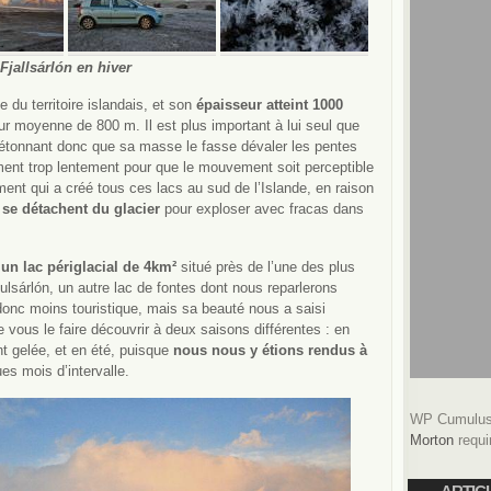
Fjallsárlón en hiver
e du territoire islandais, et son
épaisseur atteint 1000
r moyenne de 800 m. Il est plus important à lui seul que
 étonnant donc que sa masse le fasse dévaler les pentes
nt trop lentement pour que le mouvement soit perceptible
ent qui a créé tous ces lacs au sud de l’Islande, en raison
se détachent du glacier
pour exploser avec fracas dans
 un lac périglacial de 4km²
situé près de l’une des plus
ulsárlón, un autre lac de fontes dont nous reparlerons
 donc moins touristique, mais sa beauté nous a saisi
 vous le faire découvrir à deux saisons différentes : en
nt gelée, et en été, puisque
nous nous y étions rendus à
s mois d’intervalle.
WP Cumulus 
Morton
requi