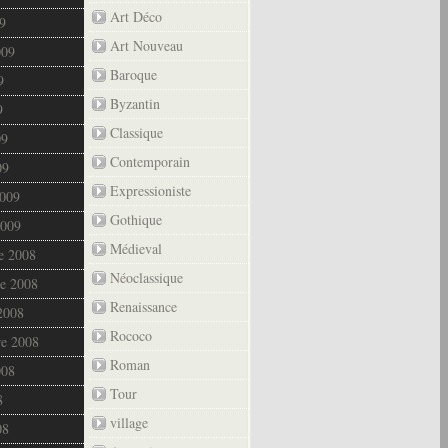
Art Déco
9
Art Nouveau
009
Baroque
9
Byzantin
9
Classique
09
Contemporain
09
Expressioniste
2009
Gothique
2009
Médieval
e 2008
Néoclassique
e 2008
Renaissance
2008
Rococo
re 2008
Roman
008
Tour
8
village
08