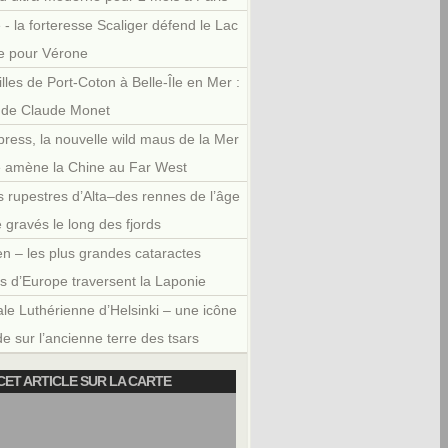
 - la forteresse Scaliger défend le Lac
e pour Vérone
illes de Port-Coton à Belle-Île en Mer :
r de Claude Monet
press, la nouvelle wild maus de la Mer
e amène la Chine au Far West
 rupestres d’Alta–des rennes de l’âge
e gravés le long des fjords
en – les plus grandes cataractes
es d’Europe traversent la Laponie
le Luthérienne d’Helsinki – une icône
e sur l’ancienne terre des tsars
CET ARTICLE SUR LA CARTE