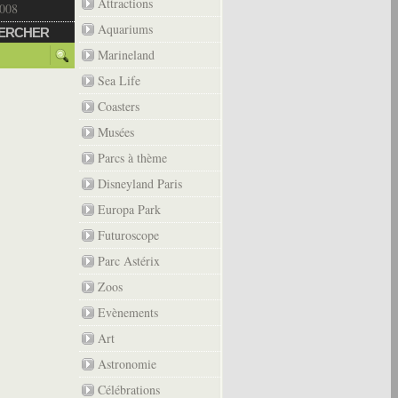
Attractions
2008
Aquariums
ERCHER
Marineland
Sea Life
Coasters
Musées
Parcs à thème
Disneyland Paris
Europa Park
Futuroscope
Parc Astérix
Zoos
Evènements
Art
Astronomie
Célébrations