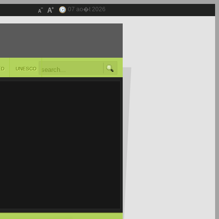
07 ao�t 2026
ED
UNESCO