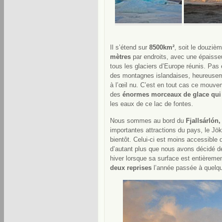
Il s’étend sur
8500km²
, soit le douzièm
mètres
par endroits, avec une épaisseu
tous les glaciers d’Europe réunis. Pas
des montagnes islandaises, heureuseme
à l’œil nu. C’est en tout cas ce mouvem
des
énormes morceaux de glace qui 
les eaux de ce lac de fontes.
Nous sommes au bord du
Fjallsárlón,
importantes attractions du pays, le Jök
bientôt. Celui-ci est moins accessible
d’autant plus que nous avons décidé de
hiver lorsque sa surface est entièreme
deux reprises
l’année passée à quelque