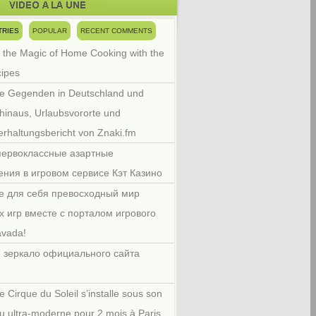
TRIES
POPULAR
RECENT COMMENTS
 the Magic of Home Cooking with the
cipes
e Gegenden in Deutschland und
hinaus, Urlaubsvororte und
rhaltungsbericht von Znaki.fm
первоклассные азартные
ения в игровом сервисе Кэт Казино
е для себя превосходный мир
х игр вместе с порталом игрового
avada!
 зеркало официального сайта
e Cirque du Soleil s’installe sous son
u ultra-moderne pour 2 mois à Paris