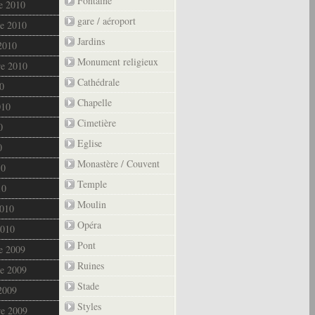
Fontaine
e 2010
gare / aéroport
e 2010
Jardins
2010
Monument religieux
re 2010
Cathédrale
0
Chapelle
010
Cimetière
0
Eglise
0
Monastère / Couvent
10
Temple
10
Moulin
2010
Opéra
2010
Pont
e 2009
Ruines
e 2009
Stade
2009
Styles
re 2009