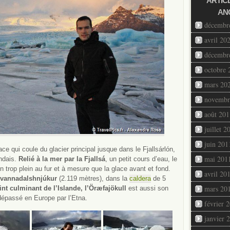
ARTIC
AN
décembr
avril 20
décembr
octobre 
mars 20
novembr
août 201
juillet 2
juin 201
ce qui coule du glacier principal jusque dans le Fjallsárlón,
mai 201
andais.
Relié à la mer par la Fjallsá
, un petit cours d’eau, le
 trop plein au fur et à mesure que la glace avant et fond.
avril 20
Hvannadalshnjúkur
(2.119 mètres), dans la
caldera
de 5
mars 20
int culminant de l’Islande, l’Öræfajökull
est aussi son
dépassé en Europe par l’Etna.
février 
janvier 