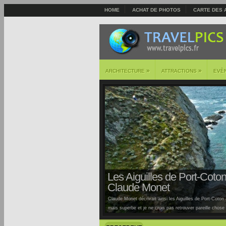
HOME
ACHAT DE PHOTOS
CARTE DES 
»
»
ARCHITECTURE
ATTRACTIONS
EVÈ
Les Aiguilles de Port-Coton 
Claude Monet
Claude Monet décrivait ainsi les Aiguilles de Port-Coton à
mais superbe et je ne crois pas retrouver pareille chose ai
Auburtin… Situées sur la côte sauvage de cette île, la pl