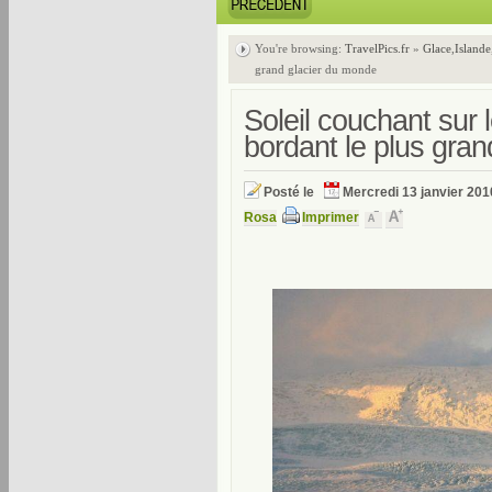
You're browsing:
TravelPics.fr
»
Glace
,
Islande
grand glacier du monde
Soleil couchant sur l
bordant le plus gra
Posté le
Mercredi 13 janvier 201
Rosa
Imprimer