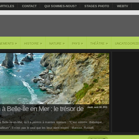
ARTICLES
CONTACT
QUI SOMMES-NOUS?
STAGES PHOTO
WEBTV
»
»
»
»
»
NEMENTS
HISTOIRE
NATURE
PAYS
THÉÂTRE
UNCATEGORIZ
à Belle-Île en Mer : le trésor de
Jeudi, août 18, 2011
 Belle-île-en-Mer, qu’il a peintes à maintes reprises : "C’est sinistre, diabolique,
lleurs". Il n’est pas le seul que les lieux aient inspiré : Matisse, Russell,
us [...]