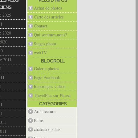
LES PLUS
PLUS D’INFOS
CIENS
Achat de photos
e 2025
Carte des articles
21
Contact
e 2020
Qui sommes-nous?
2020
Stages photo
20
webTV
e 2011
BLOGROLL
1
Galerie photos
011
Page Facebook
1
Reportages vidéos
1
TravelPics sur Picasa
CATÉGORIES
11
Architecture
11
Bains
2011
château / palais
2011