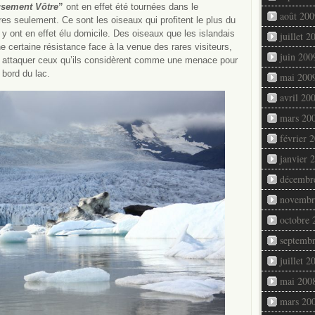
sement Vôtre
”
ont en effet été tournées dans le
août 200
es seulement. Ce sont les oiseaux qui profitent le plus du
y ont en effet élu domicile. Des oiseaux que les islandais
juillet 2
certaine résistance face à la venue des rares visiteurs,
juin 200
à attaquer ceux qu’ils considèrent comme une menace pour
 bord du lac.
mai 200
avril 20
mars 20
février 
janvier 
décembr
novembr
octobre 
septemb
juillet 2
mai 200
mars 20