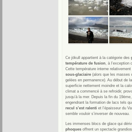
Ce jökull appartient à la catégorie des
température de fusion
, à l’exception
Cette température interne relativement
sous-glaciaire
(alors que les masses d
gelées en permanence). Au début de la c
superficie nettement moindre et la calot
climat a commencé à se refroidir, provoq
jusqu’à la mer. Depuis la fin du 19ème,
engendrant la formation de lacs tels q
recul s’est ralenti
et l’épaisseur du V
semble vouloir s’inverser de nouveau.
Les immenses blocs de glace qui dérive
phoques
offrent un spectacle grandiose