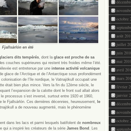
décembr
novembr
octobre 
septemb
août 201
juillet 2
Fjallsárlón en été
juin 201
glaciers dits tempérés
, dont la
glace est proche de sa
mai 201
 des couches supérieures qui restent très froides même l’été.
 élevée est entretenue par une
intense activité volcanique
avril 20
e glace de l’Arctique et de l’Antarctique sous profondément
mars 20
olonisation de l’île nordique, le Vatnajökull occupait une
te était bien plus mince. Vers la fin du 12ème siècle, le
février 
uant l’expansion de la calotte dont le front sud allait alors
janvier 
 le processus s’est inversé, surtout entre 1920 et 1960,
ue le Fjallsárlón. Ces dernières décennies, heureusement,
le
décembr
atnajökull a de nouveau augmenté, mais le phénomène
novembr
octobre 
nt dans les lacs et parmi lesquels batifolent de
nombreux
 qui a inspiré les créateurs de la série
James Bond
. Les
septemb