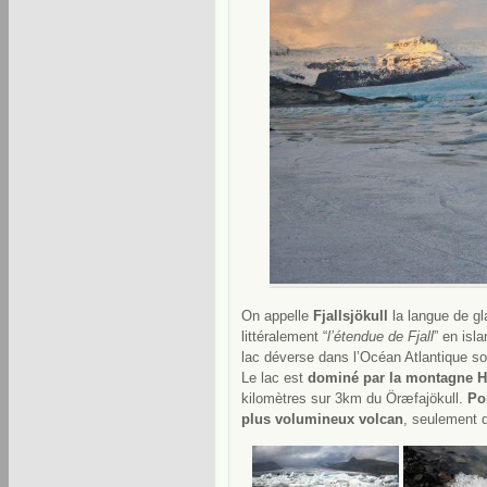
On appelle
Fjallsjökull
la langue de gla
littéralement “
l’étendue de Fjall
” en isl
lac déverse dans l’Océan Atlantique son
Le lac est
dominé par la montagne 
kilomètres sur 3km du Öræfajökull.
Po
plus volumineux volcan
, seulement 