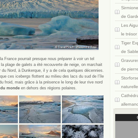
Sirmione
de Gard
Les Aigu
le tréso
Tiger Ex
de Sabl
 la France pourrait presque nous préparer à voir un tel
Gravures
 la plage de galets a été recouverte de neige, on marchait
de pierr
r du Nord, à Dunkerque, il y a de cela quelques décennies.
que ces icebergs flottent au milieu des lacs du sud de l’île
Storfors
u froid, mais grâce à la présence le long de leur rive nord
naturell
er du monde
en dehors des régions polaires.
Cathédra
allemand