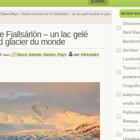
RECENT EN
,
Nature
,
Pays
» Soleil couchant sur le Fjallsárlón – un lac gelé bordant le plus
Discover
e Fjallsárlón – un lac gelé
Best Re
nd glacier du monde
Berühmt
darüber 
0
Glace
,
Islande
,
Nature
,
Pays
par
Alexandre
dans
Landunte
Только 
развлеч
Откройт
азартны
клуба V
Рабочее
Вавада
Corteo–l
chapitea