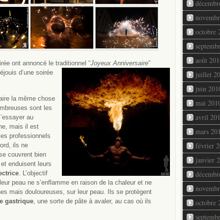
décembr
novembr
octobre 
septemb
août 201
rée ont annoncé le traditionnel “
Joyeux Anniversaire
”
réjouis d’une soirée
juillet 2
juin 201
faire la même chose
mai 201
ombreuses sont les
avril 20
s’essayer au
e, mais il est
mars 20
ces professionnels
février 
ord, ils ne
 se couvrent bien
janvier 
et enduisent leurs
décembr
ctrice
. L’objectif
 leur peau ne s’enflamme en raison de la chaleur et ne
novembr
nes mais douloureuses, sur leur peau. Ils se protègent
re gastrique
, une sorte de pâte à avaler, au cas où ils
octobre 
septemb