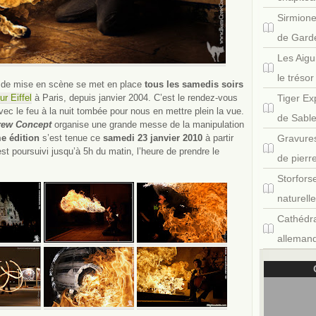
Sirmione
de Gard
Les Aigu
le tréso
e de mise en scène se met en place
tous les samedis soirs
ur Eiffel
à Paris, depuis janvier 2004. C’est le rendez-vous
Tiger Ex
vec le feu à la nuit tombée pour nous en mettre plein la vue.
de Sabl
rew Concept
organise une grande messe de la manipulation
e édition
s’est tenue ce
samedi 23 janvier 2010
à partir
Gravures
est poursuivi jusqu’à 5h du matin, l’heure de prendre le
de pierr
Storfors
naturell
Cathédra
allemand