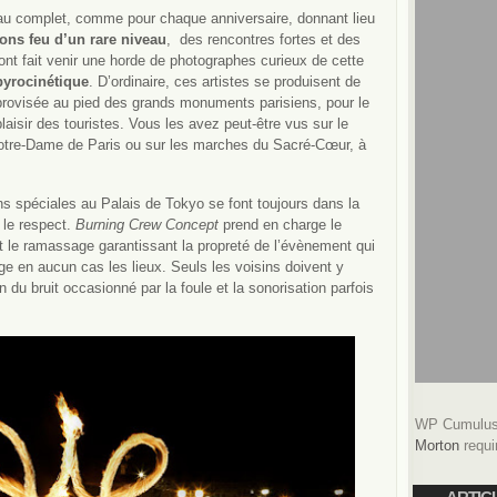
au complet, comme pour chaque anniversaire, donnant lieu
ons feu d’un rare niveau
, des
rencontres fortes et des
ont fait venir une horde de photographes curieux de cette
yrocinétique
. D’ordinaire, ces artistes se produisent de
rovisée au pied des grands monuments parisiens, pour le
laisir des touristes. Vous les avez peut-être vus sur le
otre-Dame de Paris ou sur les marches du Sacré-Cœur, à
.
s spéciales au Palais de Tokyo se font toujours dans la
 le respect.
Burning Crew Concept
prend en charge le
t le ramassage garantissant la propreté de l’évènement qui
 en aucun cas les lieux. Seuls les voisins doivent y
 du bruit occasionné par la foule et la sonorisation parfois
WP Cumulus 
Morton
requi