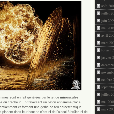
août 200
juillet 2
juin 200
mai 200
avril 20
mars 20
février 
janvier 
décembr
novembr
octobre 
septemb
juillet 2
ammes sont en fait générées par le jet de
minuscules
mai 200
e du cracheur. En traversant un bâton enflammé placé
’enflamment et forment une gerbe de feu caractéristique.
mars 20
ls placent dans leur bouche n’est ni de l’alcool à brûler, ni de