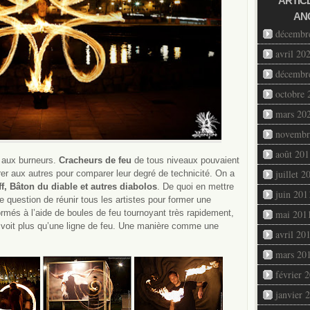
ARTIC
AN
décembr
avril 20
décembr
octobre 
mars 20
novembr
août 201
e aux burneurs.
Cracheurs de feu
de tous niveaux pouvaient
juillet 2
rer aux autres pour comparer leur degré de technicité. On a
ff, Bâton du diable et autres diabolos
. De quoi en mettre
juin 201
e question de réunir tous les artistes pour former une
mai 201
ormés à l’aide de boules de feu tournoyant très rapidement,
e voit plus qu’une ligne de feu. Une manière comme une
avril 20
mars 20
février 
janvier 