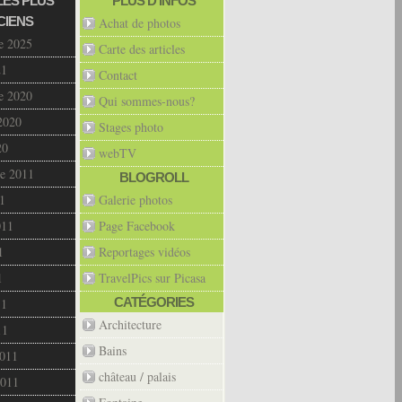
LES PLUS
PLUS D’INFOS
CIENS
Achat de photos
e 2025
Carte des articles
21
Contact
e 2020
Qui sommes-nous?
2020
Stages photo
20
webTV
e 2011
BLOGROLL
1
Galerie photos
011
Page Facebook
1
Reportages vidéos
1
TravelPics sur Picasa
CATÉGORIES
11
Architecture
11
Bains
2011
château / palais
2011