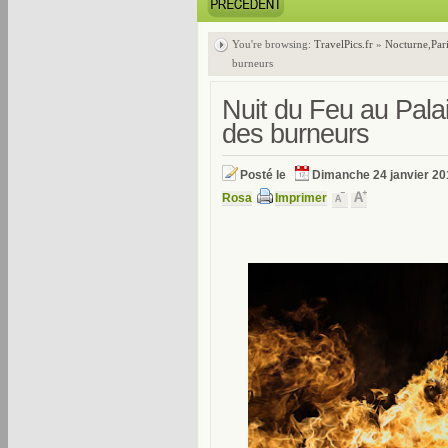
You're browsing:
TravelPics.fr
»
Nocturne
,
Par
burneurs
Nuit du Feu au Pala
des burneurs
Posté le
Dimanche 24 janvier 20
Rosa
Imprimer