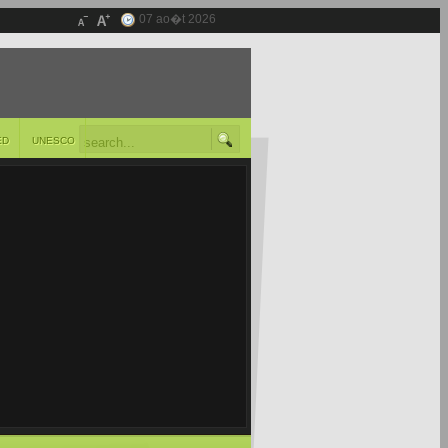
07 ao�t 2026
ED
UNESCO