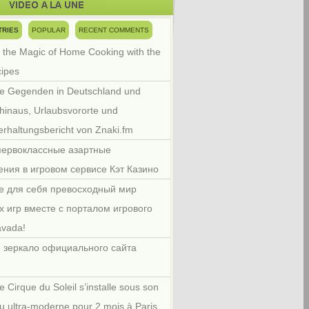
TRIES
POPULAR
RECENT COMMENTS
 the Magic of Home Cooking with the
cipes
e Gegenden in Deutschland und
hinaus, Urlaubsvororte und
rhaltungsbericht von Znaki.fm
первоклассные азартные
ения в игровом сервисе Кэт Казино
е для себя превосходный мир
х игр вместе с порталом игрового
avada!
 зеркало официального сайта
e Cirque du Soleil s’installe sous son
u ultra-moderne pour 2 mois à Paris