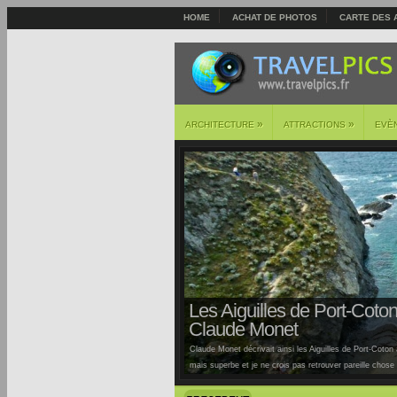
HOME
ACHAT DE PHOTOS
CARTE DES 
»
»
ARCHITECTURE
ATTRACTIONS
EVÈ
Les Aiguilles de Port-Coton 
Claude Monet
Claude Monet décrivait ainsi les Aiguilles de Port-Coton à
mais superbe et je ne crois pas retrouver pareille chose ai
Auburtin… Situées sur la côte sauvage de cette île, la pl