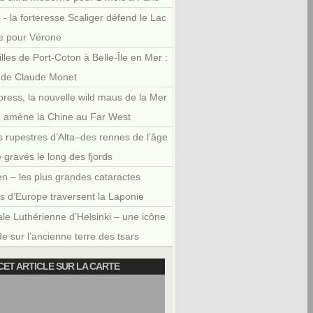
 - la forteresse Scaliger défend le Lac
e pour Vérone
illes de Port-Coton à Belle-Île en Mer :
r de Claude Monet
press, la nouvelle wild maus de la Mer
e amène la Chine au Far West
 rupestres d’Alta–des rennes de l’âge
e gravés le long des fjords
en – les plus grandes cataractes
es d’Europe traversent la Laponie
le Luthérienne d’Helsinki – une icône
e sur l’ancienne terre des tsars
CET ARTICLE SUR LA CARTE