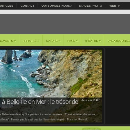
ARTICLES
CONTACT
QUI SOMMES-NOUS?
STAGES PHOTO
WEBTV
»
»
»
»
»
NEMENTS
HISTOIRE
NATURE
PAYS
THÉÂTRE
UNCATEGORIZ
à Belle-Île en Mer : le trésor de
Jeudi, août 18, 2011
 Belle-île-en-Mer, qu’il a peintes à maintes reprises : "C’est sinistre, diabolique,
lleurs". Il n’est pas le seul que les lieux aient inspiré : Matisse, Russell,
us [...]