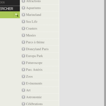
Attractions
2008
Aquariums
ERCHER
Marineland
Sea Life
Coasters
Musées
Parcs à thème
Disneyland Paris
Europa Park
Futuroscope
Parc Astérix
Zoos
Evènements
Art
Astronomie
Célébrations