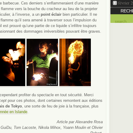
février 
me barbecue. Ces derniers s’enflammeraient d’une manière
a flamme vers la bouche du cracheur au lieu de la projeter
RECH
culier, à l’inverse, a un
point éclair
bien particulier. Il ne
flamme qu’il sera amené à traverser sous l’impulsion du
 est prouvé qu’une partie de ce liquide s’infiltre toujours
sionnant des dommages irréversibles pouvant être graves.
cependant profiter du spectacle en tout sécurité. Merci
cept
pour ces photos, dont certaines remontent aux éditions
ais de Tokyo
, une sorte de feu de joie à la française, plus
année en Islande
.
Article par Alexandre Rosa
, GuiDu, Tom Lacoste, Nikola Mihox, Yoann Moulin et Olivier