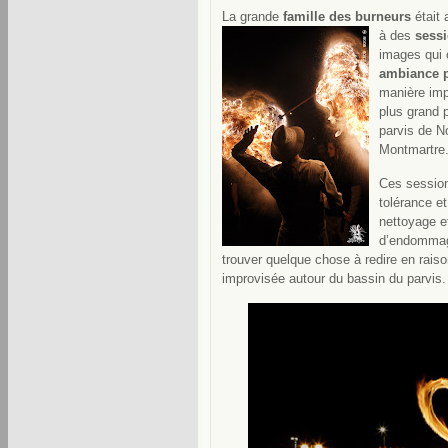
La grande
famille des burneurs
était 
à des
sessi
images qui 
ambiance p
manière imp
plus grand p
parvis de N
Montmartre
Ces session
tolérance et
nettoyage e
d’endommage
trouver quelque chose à redire en raison
improvisée autour du bassin du parvis.