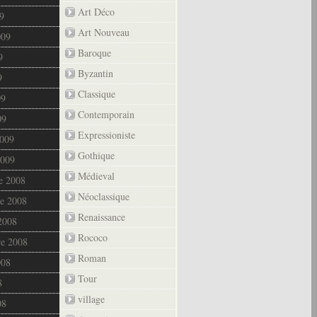
Art Déco
9
Art Nouveau
009
Baroque
9
Byzantin
9
Classique
09
Contemporain
09
Expressioniste
2009
Gothique
2009
Médieval
e 2008
Néoclassique
e 2008
Renaissance
2008
Rococo
re 2008
Roman
008
Tour
8
village
08