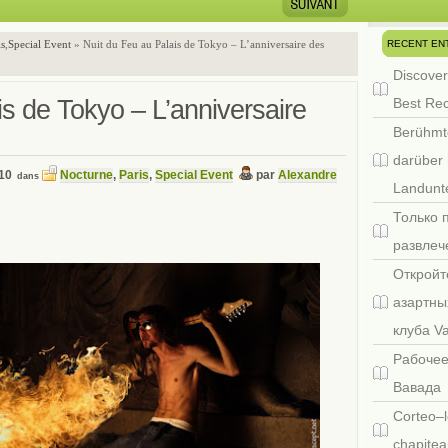
RECENT EN
is
,
Special Event
» Nuit du Feu au Palais de Tokyo – L’anniversaire des
Discover
is de Tokyo – L’anniversaire
Best Re
Berühmt
darüber 
10
Nocturne
,
Paris
,
Special Event
par
Alexandre
dans
Landunte
Только 
развлеч
Откройт
азартны
клуба V
Рабочее
Вавада
Corteo–l
chapitea