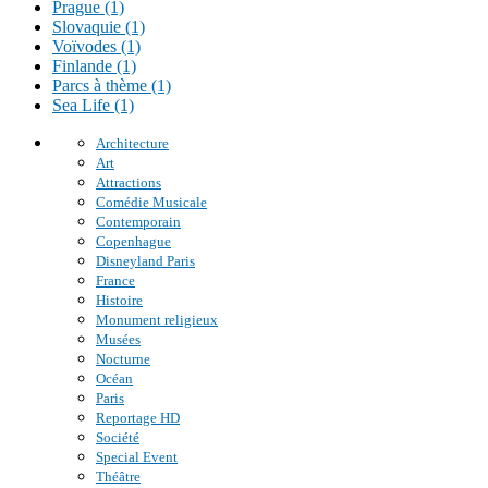
Prague (1)
Slovaquie (1)
Voïvodes (1)
Finlande (1)
Parcs à thème (1)
Sea Life (1)
Architecture
Art
Attractions
Comédie Musicale
Contemporain
Copenhague
Disneyland Paris
France
Histoire
Monument religieux
Musées
Nocturne
Océan
Paris
Reportage HD
Société
Special Event
Théâtre