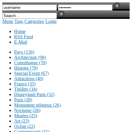
Menu
Tags
Categories
Login
Home
RSS Feed
E-Mail
Pays (156)
Architecture (98)
Copenhague (70)
Histoire (70)
Special Event (67)
Attractions (40)
France (35)
Théâtre (34)
Disneyland Paris (32)
Paris (28)
Monument religieux (26)
Nocturne (26)
Musées (25)
Art (23)
Océan (22)
Contemporain (21)