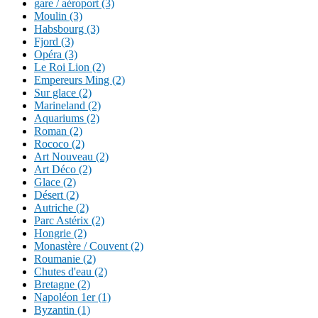
gare / aéroport (3)
Moulin (3)
Habsbourg (3)
Fjord (3)
Opéra (3)
Le Roi Lion (2)
Empereurs Ming (2)
Sur glace (2)
Marineland (2)
Aquariums (2)
Roman (2)
Rococo (2)
Art Nouveau (2)
Art Déco (2)
Glace (2)
Désert (2)
Autriche (2)
Parc Astérix (2)
Hongrie (2)
Monastère / Couvent (2)
Roumanie (2)
Chutes d'eau (2)
Bretagne (2)
Napoléon 1er (1)
Byzantin (1)