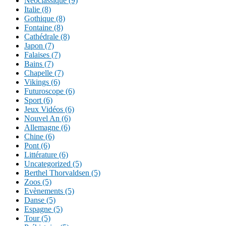
Néoclassique (9)
Italie (8)
Gothique (8)
Fontaine (8)
Cathédrale (8)
Japon (7)
Falaises (7)
Bains (7)
Chapelle (7)
Vikings (6)
Futuroscope (6)
Sport (6)
Jeux Vidéos (6)
Nouvel An (6)
Allemagne (6)
Chine (6)
Pont (6)
Littérature (6)
Uncategorized (5)
Berthel Thorvaldsen (5)
Zoos (5)
Evènements (5)
Danse (5)
Espagne (5)
Tour (5)