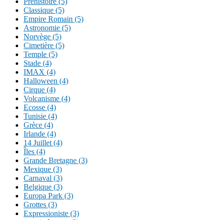
Préhistoire (5)
Classique (5)
Empire Romain (5)
Astronomie (5)
Norvège (5)
Cimetière (5)
Temple (5)
Stade (4)
IMAX (4)
Halloween (4)
Cirque (4)
Volcanisme (4)
Ecosse (4)
Tunisie (4)
Grèce (4)
Irlande (4)
14 Juillet (4)
Îles (4)
Grande Bretagne (3)
Mexique (3)
Carnaval (3)
Belgique (3)
Europa Park (3)
Grottes (3)
Expressioniste (3)