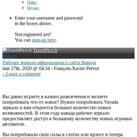
Vidéo
Voyage
Enter your username and password
in the boxes above.
Not registered yet?
You can
sign-up here
.
TravelPics.fr
Search
Рабочее зеркало официального сайта Вавада
mar 27th, 2020 @ 04:34 › François-Xavier Prévot
↓ Leave a comment
Вы давно играете в казино развлечения и желаете
попробовать что-то новое? Нужно попробовать Vavada
зеркало и вам откроется большое количество новых
возможностей. В этом году вавада рабочее зеркало
предоставляет доступ к большому количеству новых игровых
автоматов.
Вы попробовали свои силы в слотах или крэпсе и теперь