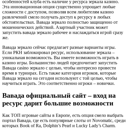
особенностей клуба есть наличие у ресурса зеркала казино.
Эта инновационная опция существенно упрощает любые
сложности с доступом, позволяя всем любителям казино
развлечений смело получать доступ к ресурсу в любых
обстоятельствах. Вавада зеркало полностью защищенно от
мошеннических действий. Азартный участник может
запустить вавада зеркало рабочее и наслаждаться игрой сразу
же.
Вавада зеркало сейчас предлагает разные варианты игры.
Если РКН заблокировал ресурс, использование зеркала –
уникальная возможность. Вы имеете возможность играть в
казино игры. Большинство людей предпочитает запустить
Вавада casino зеркало с целью, чтобы интересно провести
время в турнирах. Есть также категория игроков, которые
Вавада зеркало на сегодня используют с той целью, чтобы
научиться играть. Это соответственно игроки – новички.
Вавада официальный сайт – вход на
ресурс дарит большие возможности
Как ТОП игровые сайты в Европе, есть опция смело выбрать
портал Вавада, где есть популярные слоты от Novomatic, среди
которых Book of Ra, Dolphin’s Pearl и Lucky Lady’s Charm.