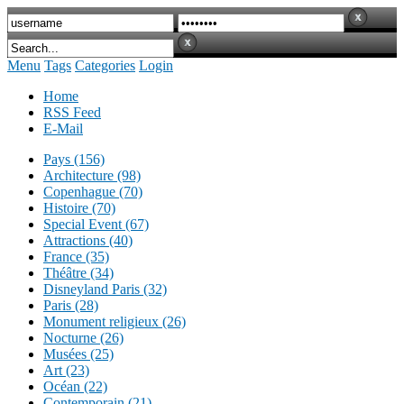
Menu
Tags
Categories
Login
Home
RSS Feed
E-Mail
Pays (156)
Architecture (98)
Copenhague (70)
Histoire (70)
Special Event (67)
Attractions (40)
France (35)
Théâtre (34)
Disneyland Paris (32)
Paris (28)
Monument religieux (26)
Nocturne (26)
Musées (25)
Art (23)
Océan (22)
Contemporain (21)