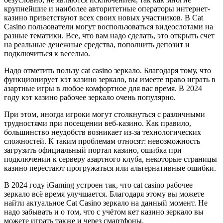
крупнейшие и наиболее авторитетные операторы интернет-
казино приветствуют всех своих новых участников. В Cat
Casino пользователи могут воспользоваться видеослотами на
разные тематики. Все, что вам надо сделать, это открыть счет
на реальные денежные средства, пополнить депозит и
подключиться к веселью.
Надо отметить пользу cat casino зеркало. Благодаря тому, что
функционирует кэт казино зеркало, вы имеете право играть в
азартные игры в любое комфортное для вас время. В 2024
году кэт казино рабочее зеркало очень популярно.
При этом, иногда игроки могут столкнуться с различными
трудностями при посещении веб-казино. Как правило,
большинство неудобств возникает из-за технологических
сложностей. К таким проблемам относят: невозможность
загрузить официальный портал казино, ошибка при
подключении к серверу азартного клуба, некоторые страницы
казино перестают прогружаться или альтернативные ошибки.
В 2024 году iGaming устроен так, что cat casino рабочее
зеркало всё время улучшается. Благодаря этому вы можете
найти актуальное Cat Casino зеркало на данный момент. Не
надо забывать и о том, что с учётом кет казино зеркало вы
можете играть также и через смартфоны.