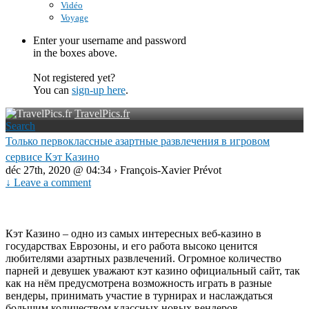
Vidéo
Voyage
Enter your username and password
in the boxes above.
Not registered yet?
You can
sign-up here
.
TravelPics.fr
Search
Только первоклассные азартные развлечения в игровом
сервисе Кэт Казино
déc 27th, 2020 @ 04:34 › François-Xavier Prévot
↓ Leave a comment
Кэт Казино – одно из самых интересных веб-казино в
государствах Еврозоны, и его работа высоко ценится
любителями азартных развлечений. Огромное количество
парней и девушек уважают кэт казино официальный сайт, так
как на нём предусмотрена возможность играть в разные
вендеры, принимать участие в турнирах и наслаждаться
большим количеством классных новых вендеров.