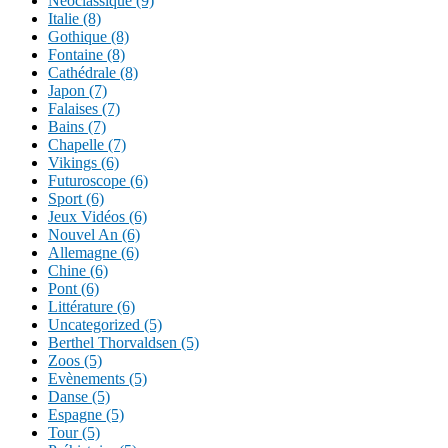
Néoclassique (9)
Italie (8)
Gothique (8)
Fontaine (8)
Cathédrale (8)
Japon (7)
Falaises (7)
Bains (7)
Chapelle (7)
Vikings (6)
Futuroscope (6)
Sport (6)
Jeux Vidéos (6)
Nouvel An (6)
Allemagne (6)
Chine (6)
Pont (6)
Littérature (6)
Uncategorized (5)
Berthel Thorvaldsen (5)
Zoos (5)
Evènements (5)
Danse (5)
Espagne (5)
Tour (5)