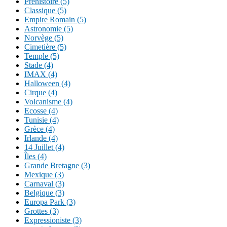
Préhistoire (5)
Classique (5)
Empire Romain (5)
Astronomie (5)
Norvège (5)
Cimetière (5)
Temple (5)
Stade (4)
IMAX (4)
Halloween (4)
Cirque (4)
Volcanisme (4)
Ecosse (4)
Tunisie (4)
Grèce (4)
Irlande (4)
14 Juillet (4)
Îles (4)
Grande Bretagne (3)
Mexique (3)
Carnaval (3)
Belgique (3)
Europa Park (3)
Grottes (3)
Expressioniste (3)