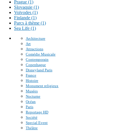
Prague (1)
Slovaquie (1)
Voïvodes (1)
Finlande (1)
Parcs à thème (1)
Sea Life (1)
Architecture
Art
Attractions
Comédie Musicale
Contemporain
Copenhague
Disneyland Paris
France
Histoire
Monument religieux
Musées
Nocturne
Océan
Paris
Reportage HD
Société
Special Event
Théâtre