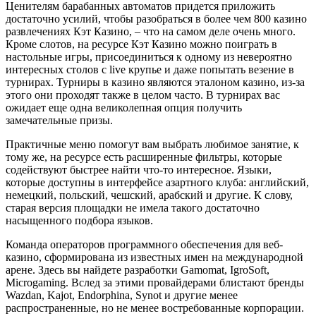
Ценителям барабанных автоматов придется приложить
достаточно усилий, чтобы разобраться в более чем 800 казино
развлечениях Кэт Казино, – что на самом деле очень много.
Кроме слотов, на ресурсе Кэт Казино можно поиграть в
настольные игры, присоединиться к одному из невероятно
интересных столов с live крупье и даже попытать везение в
турнирах. Турниры в казино являются эталоном казино, из-за
этого они проходят также в целом часто. В турнирах вас
ожидает еще одна великолепная опция получить
замечательные призы.
Практичные меню помогут вам выбрать любимое занятие, к
тому же, на ресурсе есть расширенные фильтры, которые
содействуют быстрее найти что-то интересное. Языки,
которые доступны в интерфейсе азартного клуба: английский,
немецкий, польский, чешский, арабский и другие. К слову,
старая версия площадки не имела такого достаточно
насыщенного подбора языков.
Команда операторов программного обеспечения для веб-
казино, сформирована из известных имен на международной
арене. Здесь вы найдете разработки Gamomat, IgroSoft,
Microgaming. Вслед за этими провайдерами блистают бренды
Wazdan, Kajot, Endorphina, Synot и другие менее
распространенные, но не менее востребованные корпорации.