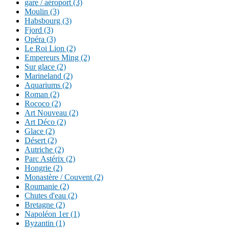
gare / aéroport (3)
Moulin (3)
Habsbourg (3)
Fjord (3)
Opéra (3)
Le Roi Lion (2)
Empereurs Ming (2)
Sur glace (2)
Marineland (2)
Aquariums (2)
Roman (2)
Rococo (2)
Art Nouveau (2)
Art Déco (2)
Glace (2)
Désert (2)
Autriche (2)
Parc Astérix (2)
Hongrie (2)
Monastère / Couvent (2)
Roumanie (2)
Chutes d'eau (2)
Bretagne (2)
Napoléon 1er (1)
Byzantin (1)