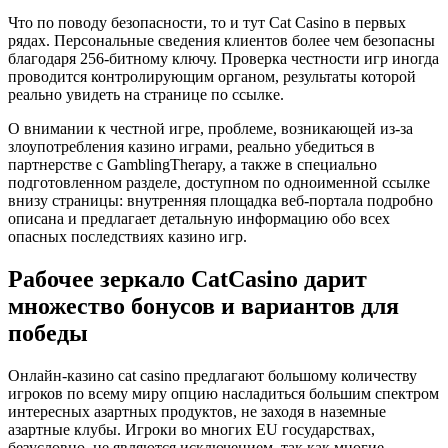
Что по поводу безопасности, то и тут Cat Casino в первых
рядах. Персональные сведения клиентов более чем безопасны
благодаря 256-битному ключу. Проверка честности игр иногда
проводится контролирующим органом, результаты которой
реально увидеть на странице по ссылке.
О внимании к честной игре, проблеме, возникающей из-за
злоупотребления казино играми, реально убедиться в
партнерстве с GamblingTherapy, а также в специально
подготовленном разделе, доступном по одноименной ссылке
внизу страницы: внутренняя площадка веб-портала подробно
описана и предлагает детальную информацию обо всех
опасных последствиях казино игр.
Рабочее зеркало CatCasino дарит
множество бонусов и вариантов для
победы
Онлайн-казино cat casino предлагают большому количеству
игроков по всему миру опцию насладиться большим спектром
интересных азартных продуктов, не заходя в наземные
азартные клубы. Игроки во многих EU государствах,
безусловно, не являются исключением, так как многие