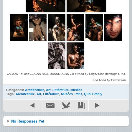
TARZAN TM and EDGAR RICE BURROUGHS TM owned by Edgar Rice Burroughs, Inc.
and Used by Permission
Categories:
Architecture
,
Art
,
Littérature
,
Musées
Tags:
Architecture
,
Art
,
Littérature
,
Musées
,
Paris
,
Quai Branly
No Responses Yet