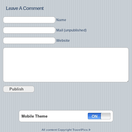
Leave A Comment
Name
Mail (unpublished)
Website
Mobile Theme
All content Copyright TravelPics.fr