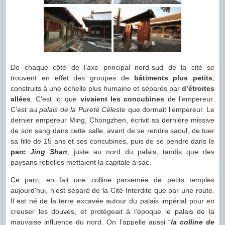
De chaque côté de l’axe principal nord-sud de la cité se
trouvent en effet des groupes de
bâtiments plus petits
,
construits à une échelle plus humaine et séparés par
d’étroites
allées
. C’est ici que
vivaient les concubines
de l’empereur.
C’est au
palais de la Pureté Céleste
que dormait l’empereur. Le
dernier empereur Ming, Chongzhen, écrivit sa dernière missive
de son sang dans cette salle, avant de se rendre saoul, de tuer
sa fille de 15 ans et ses concubines, puis de se pendre dans le
parc
Jing Shan
, juste au nord du palais, tandis que des
paysans rebelles mettaient la capitale à sac.
Ce parc, en fait une colline parsemée de petits temples
aujourd’hui, n’est séparé de la Cité Interdite que par une route.
Il est né de la terre excavée autour du palais impérial pour en
creuser les douves, et protégeait à l’époque le palais de la
mauvaise influence du nord. On l’appelle aussi “
la colline de