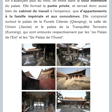
En s’avançant plus au nord, on entre dans la
cour intérieure
du palais. Elle formait la
partie privée
, et servait donc aussi
bien de
cabinet de travail
à l’empereur, que
d’appartements
à la famille impériale et aux concubines
. Elle comprend
surtout le palais de la Pureté Céleste (
Qianqing
), la salle de
l’Union (
Jiaotai
) et le palais de la Tranquillité Terrestre
(
Kunning
), qui sont entourés respectivement par les “six Palais
de l’Est” et les “Six Palais de l’Ouest”.