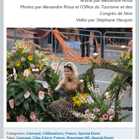
Article par Alexandre Rosa
Photos par Alexandre Rosa et l’Office du Tourisme et des
Congrès de Nice
Vidéo par Stéphane Hacquin
Categories:
Carnaval
,
Célébrations
,
France
,
Special Event
Tags:
Carnaval
,
Côte d'Azur
,
France
,
Reportage HD
,
Special Event