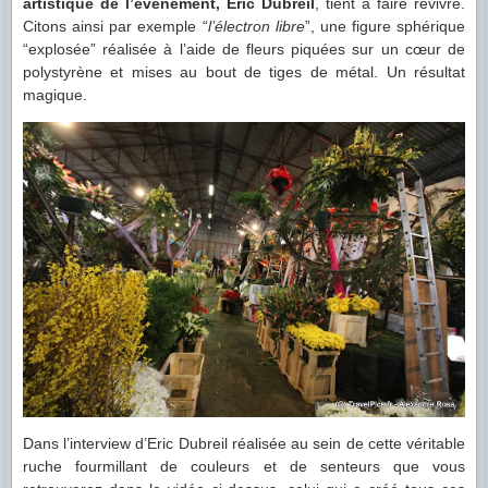
artistique de l’évènement, Eric Dubreil
, tient à faire revivre.
Citons ainsi par exemple “
l’électron libre
”, une figure sphérique
“explosée” réalisée à l’aide de fleurs piquées sur un cœur de
polystyrène et mises au bout de tiges de métal. Un résultat
magique.
Dans l’interview d’Eric Dubreil réalisée au sein de cette véritable
ruche fourmillant de couleurs et de senteurs que vous