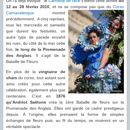
On l’a déjà évoqué : le
Carnaval de Nice
s’étend cette année
du
12 au 28 février 2010
, et ne se c
ompose pas que du
Corso
Carnavalesque
montré
précédemment. A cinq reprises,
tous les mercredis et samedis
que durent les festivités, un
autre type de parade envahit
les rues, du côté de la mer cette
fois,
le long de la Promenade
des Anglais
. Il s’agit de la
Bataille de Fleurs.
En plus de la
vingtaine de
chars
du corso, tout autant sont
ainsi créés pour cette autre
célébration, également plus que
centenaire. C’est en
1876
qu’Andriot Saëtone
créa la 1ère Bataille de fleurs sur la
Promenade des Anglais. Elles ont gardé ce cadre prestigieux
depuis. À l’origine, elles prenaient la forme de simples
échanges de fleurs puis, au fil du temps, se muèrent en un
véritable spectacle.