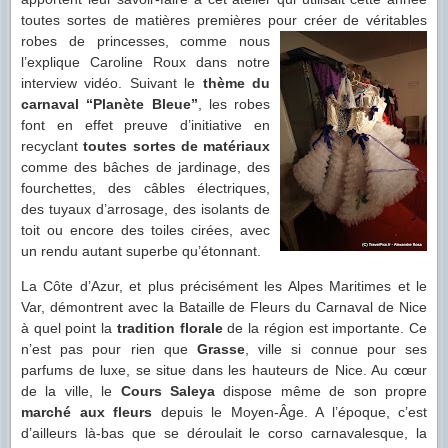
toutes sortes de matières premières pour créer de
véritables
robes de princesses, comme nous
l’explique Caroline Roux dans notre
interview vidéo. Suivant le
thème du
carnaval “Planète Bleue”
, les robes
font en effet preuve d’initiative en
recyclant
toutes sortes de matériaux
comme des bâches de jardinage, des
fourchettes, des câbles électriques,
des tuyaux d’arrosage, des isolants de
toit ou encore des toiles cirées, avec
un rendu autant superbe qu’étonnant.
La Côte d’Azur, et plus précisément les Alpes Maritimes et le
Var, démontrent avec la Bataille de Fleurs du Carnaval de Nice
à quel point la
tradition florale
de la région est importante. Ce
n’est pas pour rien que
Grasse
, ville si connue pour ses
parfums de luxe, se situe dans les hauteurs de Nice. Au cœur
de la ville, le
Cours Saleya
dispose même de son propre
marché aux fleurs
depuis le Moyen-Âge. A l’époque, c’est
d’ailleurs là-bas que se déroulait le corso carnavalesque, la