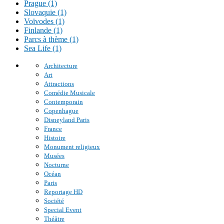
Prague (1)
Slovaquie (1)
Voïvodes (1)
Finlande (1)
Parcs à thème (1)
Sea Life (1)
Architecture
Art
Attractions
Comédie Musicale
Contemporain
Copenhague
Disneyland Paris
France
Histoire
Monument religieux
Musées
Nocturne
Océan
Paris
Reportage HD
Société
Special Event
Théâtre