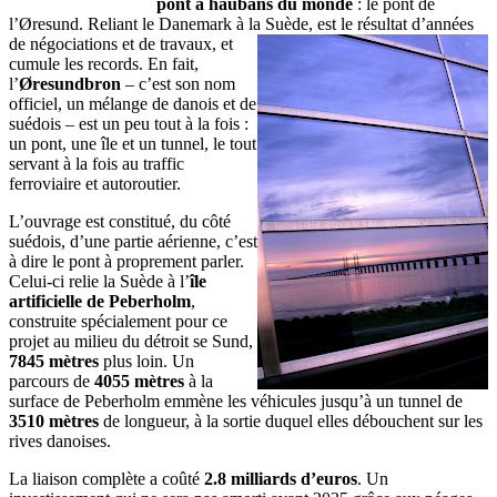
pont à haubans du monde
: le pont de
l’Øresund. Reliant le Danemark à la Suède, est le résultat d’années
de négociations et de travaux,
et
cumule les records. En fait,
l’
Øresundbron
– c’est son nom
officiel, un mélange de danois et de
suédois – est un peu tout à la fois :
un pont, une île et un tunnel, le tout
servant à la fois au traffic
ferroviaire et autoroutier.
L’ouvrage est constitué, du côté
suédois, d’une partie aérienne, c’est
à dire le pont à proprement parler.
Celui-ci relie la Suède à l’
île
artificielle de Peberholm
,
construite spécialement pour ce
projet au milieu du détroit se Sund,
7845 mètres
plus loin. Un
parcours de
4055 mètres
à la
surface de Peberholm emmène les véhicules jusqu’à un tunnel de
3510 mètres
de longueur, à la sortie duquel elles débouchent sur les
rives danoises.
La liaison complète a coûté
2.8 milliards d’euros
. Un