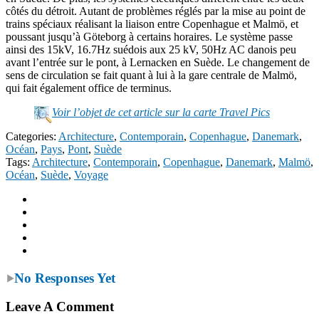
côtés du détroit. Autant de problèmes réglés par la mise au point de
trains spéciaux réalisant la liaison entre Copenhague et Malmö, et
poussant jusqu’à Göteborg à certains horaires. Le système passe
ainsi des 15kV, 16.7Hz suédois aux 25 kV, 50Hz AC danois peu
avant l’entrée sur le pont, à Lernacken en Suède. Le changement de
sens de circulation se fait quant à lui à la gare centrale de Malmö,
qui fait également office de terminus.
Voir l’objet de cet article sur la carte Travel Pics
Categories:
Architecture
,
Contemporain
,
Copenhague
,
Danemark
,
Océan
,
Pays
,
Pont
,
Suède
Tags:
Architecture
,
Contemporain
,
Copenhague
,
Danemark
,
Malmö
,
Océan
,
Suède
,
Voyage
No Responses Yet
Leave A Comment