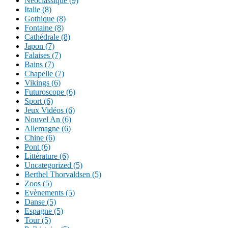
Néoclassique (9)
Italie (8)
Gothique (8)
Fontaine (8)
Cathédrale (8)
Japon (7)
Falaises (7)
Bains (7)
Chapelle (7)
Vikings (6)
Futuroscope (6)
Sport (6)
Jeux Vidéos (6)
Nouvel An (6)
Allemagne (6)
Chine (6)
Pont (6)
Littérature (6)
Uncategorized (5)
Berthel Thorvaldsen (5)
Zoos (5)
Evènements (5)
Danse (5)
Espagne (5)
Tour (5)