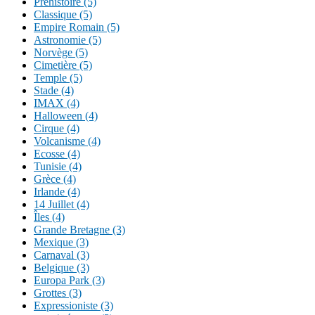
Préhistoire (5)
Classique (5)
Empire Romain (5)
Astronomie (5)
Norvège (5)
Cimetière (5)
Temple (5)
Stade (4)
IMAX (4)
Halloween (4)
Cirque (4)
Volcanisme (4)
Ecosse (4)
Tunisie (4)
Grèce (4)
Irlande (4)
14 Juillet (4)
Îles (4)
Grande Bretagne (3)
Mexique (3)
Carnaval (3)
Belgique (3)
Europa Park (3)
Grottes (3)
Expressioniste (3)