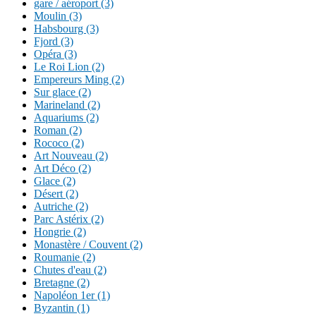
gare / aéroport (3)
Moulin (3)
Habsbourg (3)
Fjord (3)
Opéra (3)
Le Roi Lion (2)
Empereurs Ming (2)
Sur glace (2)
Marineland (2)
Aquariums (2)
Roman (2)
Rococo (2)
Art Nouveau (2)
Art Déco (2)
Glace (2)
Désert (2)
Autriche (2)
Parc Astérix (2)
Hongrie (2)
Monastère / Couvent (2)
Roumanie (2)
Chutes d'eau (2)
Bretagne (2)
Napoléon 1er (1)
Byzantin (1)