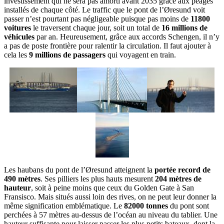
investissement qui ne sera pas amorti avant 2035 grâce aux péages
installés de chaque côté. Le traffic que le pont de l’Øresund voit
passer n’est pourtant pas négligeable puisque pas moins de
11800
voitures
le traversent chaque jour, soit un total de
16 millions de
véhicules
par an. Heureusement, grâce aux accords Schengen, il n’y
a pas de poste frontière pour ralentir la circulation. Il faut ajouter à
cela les
9 millions de passagers
qui voyagent en train.
Les haubans du pont de l’Øresund atteignent la
portée record de
490 mètres
. Ses pilliers les plus hauts mesurent
204 mètres de
hauteur
, soit à peine moins que ceux du Golden Gate à San
Fransisco. Mais situés aussi loin des rives, on ne peut leur donner la
même signification emblématique. Le
82000 tonnes
du pont sont
perchées à 57 mètres au-dessus de l’océan au niveau du tablier. Une
hauteur suffisante pour laisser passer les plus petits bateaux, dont la