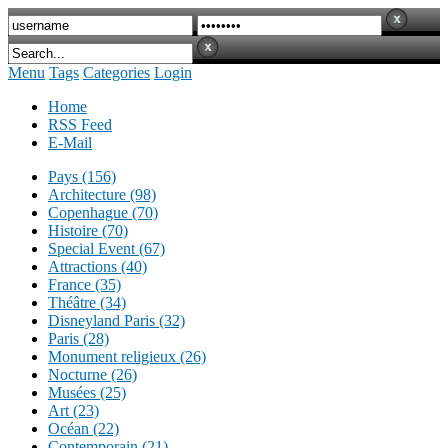
Menu
Tags
Categories
Login
Home
RSS Feed
E-Mail
Pays (156)
Architecture (98)
Copenhague (70)
Histoire (70)
Special Event (67)
Attractions (40)
France (35)
Théâtre (34)
Disneyland Paris (32)
Paris (28)
Monument religieux (26)
Nocturne (26)
Musées (25)
Art (23)
Océan (22)
Contemporain (21)