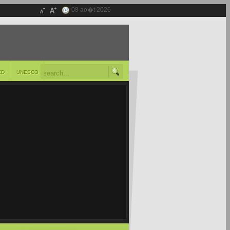
08 ao�t 2026
ED
UNESCO