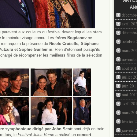
ARTIC
AN
décembr
avril 20
e paravent aux couleurs du festival devant lequel les stars
décembr
ue le moindre visage connu. Les
frères Bogdanov
ne
octobre 
on remarquera la présence de
Nicole Croisille, Stéphane
Putzulu et Sophie Guillemin
. Rien d’étonnant puisqu’ils
mars 20
chargé de récompenser les meilleurs films de la sélection
novembr
août 201
juillet 2
juin 201
mai 201
avril 20
mars 20
février 
tre symphonique dirigé par John Scott
sont déjà en train
janvier 
re fois, le
Festival Jules Verne
a réalisé un
concert