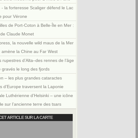
 - la forteresse Scaliger défend le Lac
e pour Vérone
illes de Port-Coton à Belle-Île en Mer :
r de Claude Monet
press, la nouvelle wild maus de la Mer
e amène la Chine au Far West
 rupestres d’Alta–des rennes de l’âge
e gravés le long des fjords
en – les plus grandes cataractes
es d’Europe traversent la Laponie
le Luthérienne d’Helsinki – une icône
e sur l’ancienne terre des tsars
CET ARTICLE SUR LA CARTE