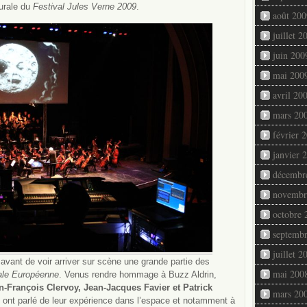
gurale du
Festival Jules Verne 2009
.
août 200
juillet 2
juin 200
mai 200
avril 20
mars 20
février 
janvier 
décembr
novembr
octobre 
septemb
juillet 2
s avant de voir arriver sur scène une grande partie des
mai 200
ale Européenne
. Venus rendre hommage à Buzz Aldrin,
n-François Clervoy, Jean-Jacques Favier et Patrick
mars 20
s ont parlé de leur expérience dans l’espace et notamment à