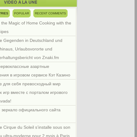
TRIES
POPULAR
RECENT COMMENTS
 the Magic of Home Cooking with the
cipes
e Gegenden in Deutschland und
hinaus, Urlaubsvororte und
rhaltungsbericht von Znaki.fm
первоклассные азартные
ения в игровом сервисе Кэт Казино
е для себя превосходный мир
х игр вместе с порталом игрового
avada!
 зеркало официального сайта
e Cirque du Soleil s’installe sous son
u ultra-moderne pour 2 mois à Paris