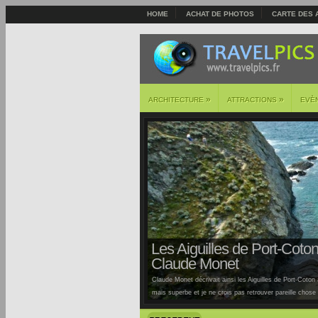
HOME
ACHAT DE PHOTOS
CARTE DES 
»
»
ARCHITECTURE
ATTRACTIONS
EVÈ
Les Aiguilles de Port-Coton 
Claude Monet
Claude Monet décrivait ainsi les Aiguilles de Port-Coton à
mais superbe et je ne crois pas retrouver pareille chose ai
Auburtin… Situées sur la côte sauvage de cette île, la pl