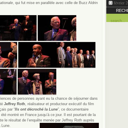
février 
nationale
, qui fut mise en parallèle avec celle de Buzz Aldrin
RECH
ériences de personnes ayant eu la chance de séjourner dans
ité
Jeffrey Roth
, réalisateur et producteur exécutif du film
çais par “
Ils ont décroché la Lune
”, ce documentaire
été montré en France jusqu’à ce jour. Il est pourtant de la
ate le résultat de l’enquête menée par Jeffrey Roth auprès
a Lune.