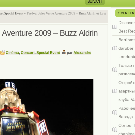
RECENT EN
ert
,
Special Event
» Festival Jules Verne Aventure 2009 – Buzz Aldrin et Lost
Discover
e Aventure 2009 – Buzz Aldrin
Best Re
Berühmt
darüber 
Cinéma
,
Concert
,
Special Event
par
Alexandre
s
Landunte
Только 
развлеч
Откройт
азартны
клуба V
Рабочее
Вавада
Corteo–l
chapitea