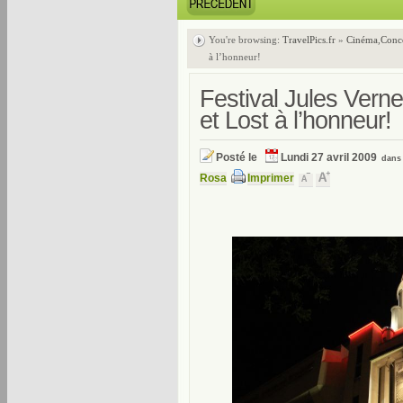
You're browsing:
TravelPics.fr
»
Cinéma
,
Conc
à l’honneur!
Festival Jules Vern
et Lost à l’honneur!
Posté le
Lundi 27 avril 2009
dan
Rosa
Imprimer