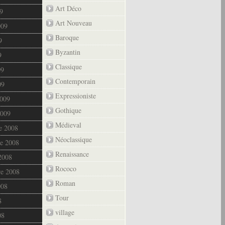
Art Déco
9
Art Nouveau
009
Baroque
9
Byzantin
9
Classique
09
Contemporain
09
Expressioniste
2009
Gothique
2009
Médieval
e 2008
Néoclassique
e 2008
Renaissance
2008
Rococo
re 2008
Roman
008
Tour
8
village
08