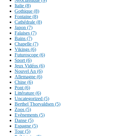
Néoclassique (9)
Italie (8)
Gothique (8)
Fontaine (8)
Cathédrale (8)
Japon (7)
Falaises (7)
Bains (7)
Chapelle (7)
Vikings (6)
Futuroscope (6)
Sport (6)
Jeux Vidéos (6)
Nouvel An (6)
Allemagne (6)
Chine (6)
Pont (6)
Littérature (6)
Uncategorized (5)
Berthel Thorvaldsen (5)
Zoos (5)
Evènements (5)
Danse (5)
Espagne (5)
Tour (5)