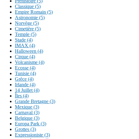
Préhistoire (5)
Classique (5)
Empire Romain (5)
Astronomie (5)
Norvège (5)
Cimetière (5)
Temple (5)
Stade (4)
IMAX (4)
Halloween (4)
Cirque (4)
Volcanisme (4)
Ecosse (4)
Tunisie (4)
Grèce (4)
Irlande (4)
14 Juillet (4)
Îles (4)
Grande Bretagne (3)
Mexique (3)
Carnaval (3)
Belgique (3)
Europa Park (3)
Grottes (3)
Expressioniste (3)