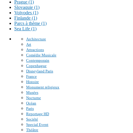
Prague (1)
Slovaquie (1)
Voïvodes (1)
Finlande (1)
Parcs à thème (1)
Sea Life (1)
Architecture
Art
Attractions
Comédie Musicale
Contemporain
Copenhague
Disneyland Paris
France
Histoire
Monument religieux
Musées
Nocturne
Océan
Paris
Reportage HD
Société
Special Event
Théâtre