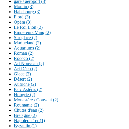
gare / aéroport (3)
Moulin (3)
Habsbourg (3)
Fjord (3)
Opéra (3)
Le Roi Lion (2)
Empereurs Ming (2)
Sur glace (2)
Marineland (2)
Aquariums (2)
Roman (2)
Rococo (2)
Art Nouveau (2)
Art Déco (2)
Glace (2)
Désert (2)
Autriche (2)
Parc Astérix (2)
Hongrie (2)
Monastère / Couvent (2)
Roumanie (2)
Chutes d'eau (2)
Bretagne (2)
Napoléon 1er (1)
Byzantin (1)