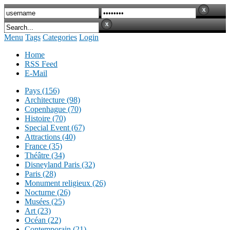
Menu
Tags
Categories
Login
Home
RSS Feed
E-Mail
Pays (156)
Architecture (98)
Copenhague (70)
Histoire (70)
Special Event (67)
Attractions (40)
France (35)
Théâtre (34)
Disneyland Paris (32)
Paris (28)
Monument religieux (26)
Nocturne (26)
Musées (25)
Art (23)
Océan (22)
Contemporain (21)