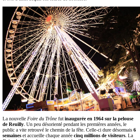
La nouvelle
Foire du Trône
fut
inaugurée en 1964 sur la pelouse
de Reuilly
. Un peu désorienté pendant les premières années, le
public a vite retrouvé le chemin de la fête. Celle-ci dure désormais
6
semaines
et accueille chaque année
cinq millions de visiteurs
. La