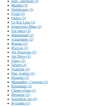
gare / aéroport (3)
Moulin (3)
Habsbourg (3)
Fjord (3)
Opéra (3)
Le Roi Lion (2)
Empereurs Ming (2)
Sur glace (2)
Marineland (2)
Aquariums (2)
Roman (2)
Rococo (2)
Art Nouveau (2)
Art Déco (2)
Glace (2)
Désert (2)
Autriche (2)
Parc Astérix (2)
Hongrie (2)
Monastère / Couvent (2)
Roumanie (2)
Chutes d'eau (2)
Bretagne (2)
Napoléon 1er (1)
Byzantin (1)