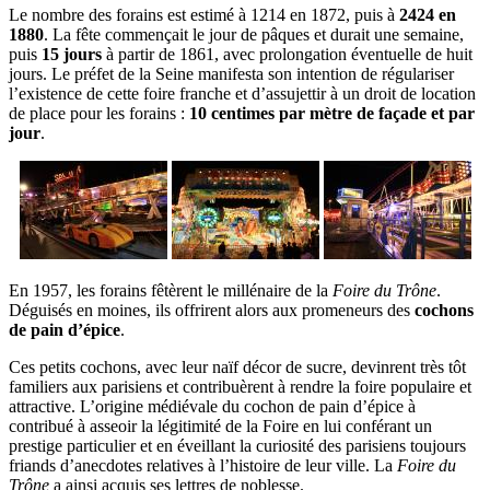
Le nombre des forains est estimé à 1214 en 1872, puis à
2424 en
1880
. La fête commençait le jour de pâques et durait une semaine,
puis
15 jours
à partir de 1861, avec prolongation éventuelle de huit
jours. Le préfet de la Seine manifesta son intention de régulariser
l’existence de cette foire franche et d’assujettir à un droit de location
de place pour les forains :
10 centimes par mètre de façade et par
jour
.
En 1957, les forains fêtèrent le millénaire de la
Foire du Trône
.
Déguisés en moines, ils offrirent alors aux promeneurs des
cochons
de pain d’épice
.
Ces petits cochons, avec leur naïf décor de sucre, devinrent très tôt
familiers aux parisiens et contribuèrent à rendre la foire populaire et
attractive. L’origine médiévale du cochon de pain d’épice à
contribué à asseoir la légitimité de la Foire en lui conférant un
prestige particulier et en éveillant la curiosité des parisiens toujours
friands d’anecdotes relatives à l’histoire de leur ville. La
Foire du
Trône
a ainsi acquis ses lettres de noblesse.