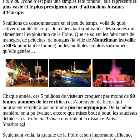
Foire du Tr
ône n’est plus une simples fête foraine : elle représente
le
plus vaste et le plus prestigieux parc d’attractions foraines
d’Europe
.
5 millions de consommateurs en si peu de temps, voilà de quoi
activer quantité de corps de métiers tant sont variées les sources qui
alimentent l’exploitation de la Foire. Que ce soient les fabricants de
manèges, de peluches, de nougats (la ville de
Montélimar travaille
à 80%
pour la fête foraine) ou les multiples emplois saisonniers
qu’elle génère…
Chaque année, ces 5 millions de visiteurs croquent pas moins de
90
tonnes pommes de terre
(frites) et s’abreuvent de bières qui
pourraient remplir à ras bord une
piscine olympique
. De la même
manière, on a pu évaluer, encore que mises bout à bout, les saucisses
débitées à la
Foire du Trône
couvriraient la distance Paris-
Strasbourg!
Seulement voilà, la gratuité de la Foire et son importante affluence