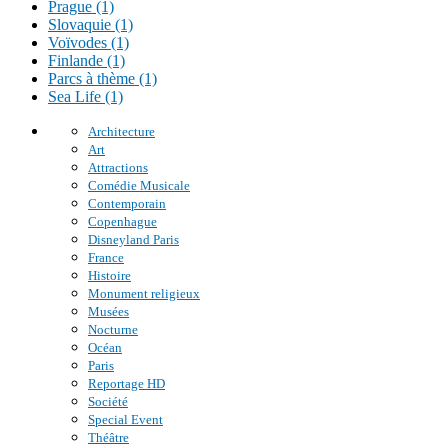
Prague (1)
Slovaquie (1)
Voïvodes (1)
Finlande (1)
Parcs à thème (1)
Sea Life (1)
Architecture
Art
Attractions
Comédie Musicale
Contemporain
Copenhague
Disneyland Paris
France
Histoire
Monument religieux
Musées
Nocturne
Océan
Paris
Reportage HD
Société
Special Event
Théâtre