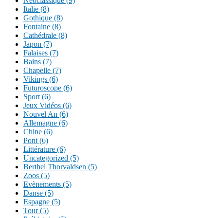
Néoclassique (9)
Italie (8)
Gothique (8)
Fontaine (8)
Cathédrale (8)
Japon (7)
Falaises (7)
Bains (7)
Chapelle (7)
Vikings (6)
Futuroscope (6)
Sport (6)
Jeux Vidéos (6)
Nouvel An (6)
Allemagne (6)
Chine (6)
Pont (6)
Littérature (6)
Uncategorized (5)
Berthel Thorvaldsen (5)
Zoos (5)
Evènements (5)
Danse (5)
Espagne (5)
Tour (5)