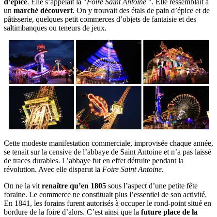
d’épice
. Elle s’appelait la "
Foire Saint Antoine
". Elle ressemblait à
un
marché découvert
. On y trouvait des étals de pain d’épice et de
pâtisserie, quelques petit commerces d’objets de fantaisie et des
saltimbanques ou teneurs de jeux.
Cette modeste manifestation commerciale, improvisée chaque année,
se tenait sur la censive de l’abbaye de Saint Antoine et n’a pas laissé
de traces durables. L’abbaye fut en effet détruite pendant la
révolution. Avec elle disparut la
Foire Saint Antoine
.
On ne la vit
renaître qu’en 1805
sous l’aspect d’une petite fête
foraine. Le commerce ne constituait plus l’essentiel de son activité.
En 1841, les forains furent autorisés à occuper le rond-point situé en
bordure de la foire d’alors. C’est ainsi que la
future place de la