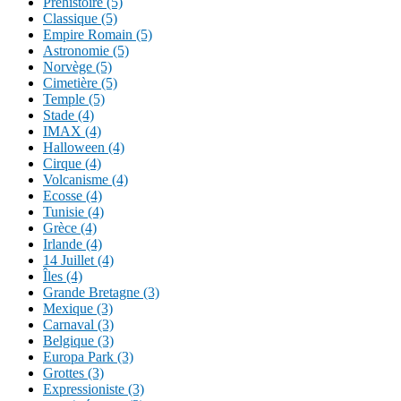
Préhistoire (5)
Classique (5)
Empire Romain (5)
Astronomie (5)
Norvège (5)
Cimetière (5)
Temple (5)
Stade (4)
IMAX (4)
Halloween (4)
Cirque (4)
Volcanisme (4)
Ecosse (4)
Tunisie (4)
Grèce (4)
Irlande (4)
14 Juillet (4)
Îles (4)
Grande Bretagne (3)
Mexique (3)
Carnaval (3)
Belgique (3)
Europa Park (3)
Grottes (3)
Expressioniste (3)