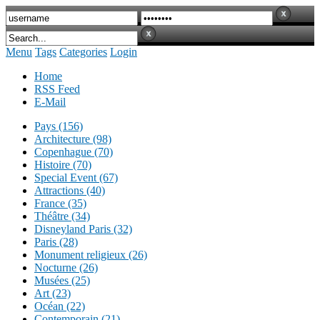
Menu
Tags
Categories
Login
Home
RSS Feed
E-Mail
Pays (156)
Architecture (98)
Copenhague (70)
Histoire (70)
Special Event (67)
Attractions (40)
France (35)
Théâtre (34)
Disneyland Paris (32)
Paris (28)
Monument religieux (26)
Nocturne (26)
Musées (25)
Art (23)
Océan (22)
Contemporain (21)