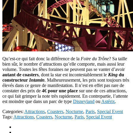
Qu’est-ce qui fait donc la différence de la
Foire du Trône
? Sa taille
bien sûr, le nombre d’attractions qu’elle comporte, mais aussi leur
volume. Toutes les fêtes foraines ne peuvent pas se vanter d’avoir
autant de coasters
, dont la star est incontestablement le
King
du
constructeur
Intamin
. Malheureusement, les prix sont toujours très
élevés dans ce genre de manifestation. Il n’est en effet pas rare de
constater des prix de
4€ pour une place
sur une de ces attractions,
ce qui fait grimper la note très rapidement. En contrepartie, l’attente
est moindre que dans un parc de type
Disneyland
ou
Astérix
.
Categories:
Attractions
,
Coasters
,
Nocturne
,
Paris
,
Special Event
Tags:
Attractions
,
Coasters
,
Nocturne
,
Paris
,
Special Event