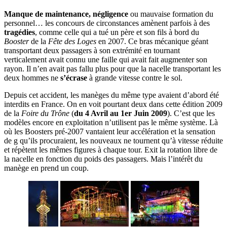
Manque de maintenance, négligence
ou mauvaise formation du
personnel… les concours de circonstances amènent parfois à des
tragédies
, comme celle qui a tué un père et son fils à bord du
Booster
de la
Fête des Loges
en 2007. Ce bras mécanique géant
transportant deux passagers à son extrémité en tournant
verticalement avait connu une faille qui avait fait augmenter son
rayon. Il n’en avait pas fallu plus pour que la nacelle transportant les
deux hommes ne
s’écrase
à grande vitesse contre le sol.
Depuis cet accident, les manèges du même type avaient d’abord été
interdits en France. On en voit pourtant deux dans cette édition 2009
de la
Foire du Trône
(
du 4 Avril au 1er Juin 2009
). C’est que les
modèles encore en exploitation n’utilisent pas le même système. Là
où les Boosters pré-2007 vantaient leur accélération et la sensation
de g qu’ils procuraient, les nouveaux ne tournent qu’à vitesse réduite
et répètent les mêmes figures à chaque tour. Exit la rotation libre de
la nacelle en fonction du poids des passagers. Mais l’intérêt du
manège en prend un coup.