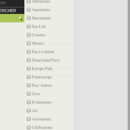
Attractions
2008
Aquariums
ERCHER
Marineland
Sea Life
Coasters
Musées
Parcs à thème
Disneyland Paris
Europa Park
Futuroscope
Parc Astérix
Zoos
Evènements
Art
Astronomie
Célébrations