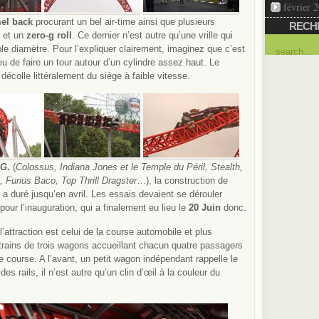
février 
el back
procurant un bel air-time ainsi que plusieurs
RECH
et un
zero-g roll
. Ce dernier n’est autre qu’une vrille qui
ble diamètre. Pour l’expliquer clairement, imaginez que c’est
lieu de faire un tour autour d’un cylindre assez haut. Le
 décolle littéralement du siège à faible vitesse.
AG
.
(
Colossus, Indiana Jones et le Temple du Péril, Stealth,
 Furius Baco, Top Thrill Dragster
…), la construction de
 duré jusqu’en avril. Les essais devaient se dérouler
pour l’inauguration, qui a finalement eu lieu le
20 Juin
donc.
l’attraction est celui de la course automobile et plus
 trains de trois wagons accueillant chacun quatre passagers
de course. A l’avant, un petit wagon indépendant rappelle le
s rails, il n’est autre qu’un clin d’œil à la couleur du