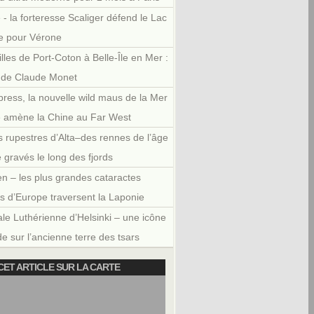
 - la forteresse Scaliger défend le Lac
e pour Vérone
illes de Port-Coton à Belle-Île en Mer :
r de Claude Monet
press, la nouvelle wild maus de la Mer
e amène la Chine au Far West
 rupestres d’Alta–des rennes de l’âge
e gravés le long des fjords
en – les plus grandes cataractes
es d’Europe traversent la Laponie
le Luthérienne d’Helsinki – une icône
e sur l’ancienne terre des tsars
CET ARTICLE SUR LA CARTE