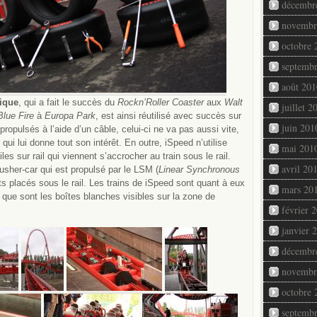
décembr
novembr
octobre 
septemb
août 201
ique
, qui a fait le succès du
Rockn’Roller Coaster
aux
Walt
juillet 2
Blue Fire
à
Europa Park
, est ainsi réutilisé avec succès sur
juin 201
opulsés à l’aide d’un câble, celui-ci ne va pas aussi vite,
ui lui donne tout son intérêt. En outre, iSpeed n’utilise
mai 201
es sur rail qui viennent s’accrocher au train sous le rail.
avril 20
pusher-car qui est propulsé par le LSM (
Linear Synchronous
ts placés sous le rail. Les trains de iSpeed sont quant à eux
mars 20
que sont les boîtes blanches visibles sur la zone de
février 
janvier 
décembr
novembr
octobre 
septemb