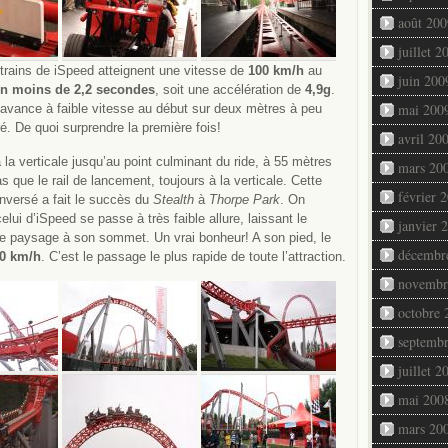
août 200
juillet 2
 trains de iSpeed atteignent une vitesse de
100 km/h
au
juin 200
n moins de 2,2 secondes
, soit une accélération de
4,9g
.
mai 200
in avance à faible vitesse au début sur deux mètres à peu
é. De quoi surprendre la première fois!
avril 20
la verticale jusqu’au point culminant du ride, à 55 mètres
mars 20
 que le rail de lancement, toujours à la verticale. Cette
février 
inversé a fait le succès du
Stealth
à
Thorpe Park
. On
lui d’iSpeed se passe à très faible allure, laissant le
janvier 
e paysage à son sommet. Un vrai bonheur! A son pied, le
décembr
20 km/h
. C’est le passage le plus rapide de toute l’attraction.
novembr
octobre 
septemb
juillet 2
mai 200
mars 20