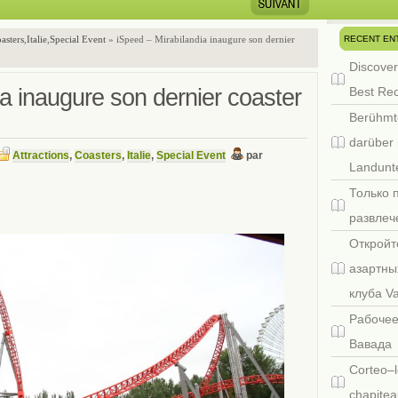
RECENT EN
asters
,
Italie
,
Special Event
» iSpeed – Mirabilandia inaugure son dernier
Discover
a inaugure son dernier coaster
Best Re
Berühmt
darüber 
Attractions
,
Coasters
,
Italie
,
Special Event
par
Landunte
Только 
развлеч
Откройт
азартны
клуба V
Рабочее
Вавада
Corteo–l
chapitea