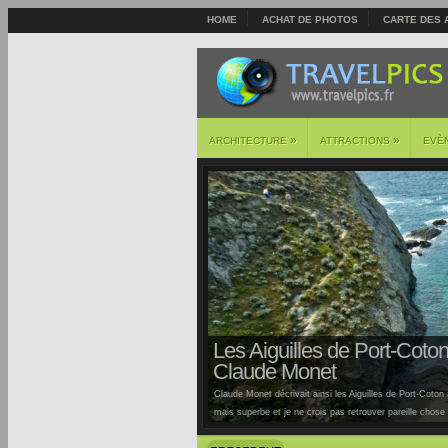
HOME
ACHAT DE PHOTOS
CARTE DES 
»
»
ARCHITECTURE
ATTRACTIONS
EVÈ
Les Aiguilles de Port-Coton 
Claude Monet
Claude Monet décrivait ainsi les Aiguilles de Port-Coton à
mais superbe et je ne crois pas retrouver pareille chose ai
Auburtin… Situées sur la côte sauvage de cette île, la pl