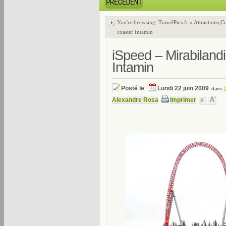
You're browsing:
TravelPics.fr
»
Attractions
,
Co
coaster Intamin
iSpeed – Mirabilandi
Intamin
Posté le
Lundi 22 juin 2009
dans
Alexandre Rosa
Imprimer