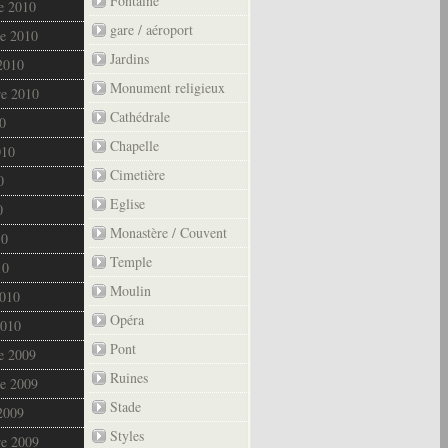
Fontaine
e 2010
gare / aéroport
e 2010
Jardins
2010
Monument religieux
re 2010
Cathédrale
0
Chapelle
010
Cimetière
0
Eglise
0
Monastère / Couvent
10
Temple
10
Moulin
2010
Opéra
2010
Pont
e 2009
Ruines
e 2009
Stade
2009
Styles
re 2009