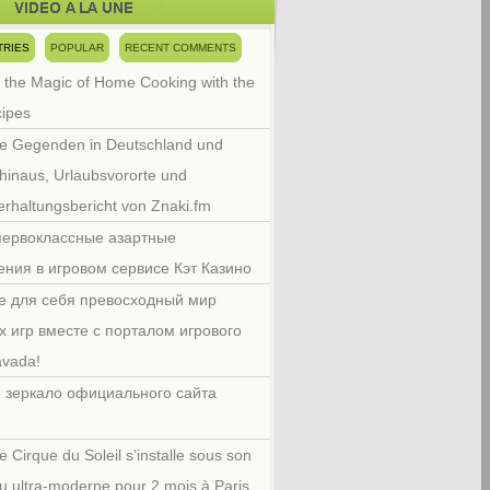
TRIES
POPULAR
RECENT COMMENTS
 the Magic of Home Cooking with the
cipes
e Gegenden in Deutschland und
hinaus, Urlaubsvororte und
rhaltungsbericht von Znaki.fm
первоклассные азартные
ения в игровом сервисе Кэт Казино
е для себя превосходный мир
х игр вместе с порталом игрового
avada!
 зеркало официального сайта
e Cirque du Soleil s’installe sous son
u ultra-moderne pour 2 mois à Paris