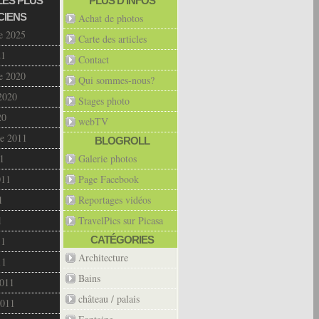
LES PLUS
PLUS D’INFOS
CIENS
Achat de photos
e 2025
Carte des articles
21
Contact
e 2020
Qui sommes-nous?
2020
Stages photo
20
webTV
e 2011
BLOGROLL
1
Galerie photos
011
Page Facebook
1
Reportages vidéos
1
TravelPics sur Picasa
CATÉGORIES
11
Architecture
11
Bains
2011
château / palais
2011