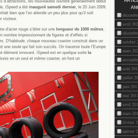
ARTIC
s d’attractions, les nouveautés ouvrent généralement début
ale, iSpeed a été
inauguré samedi dernier
, le 20 Juin 2009.
AN
itait bien que l’on attende un peu plus pour qu’il soit
décembr
 visiteur.
avril 20
re d’acier rouge s’étire sur une
longueur de 1000 mètres
.
décembr
e un nombre impressionnant de figures et d’effets si
rs. D’habitude, chaque nouveau coaster construit dans un
octobre 
et une seule qui fait son succès. On traverse toute l’Europe
mars 20
cet élément innovant. iSpeed est en quelque sorte
la
éunis en un seul et même coaster, en font un
novembr
août 201
juillet 2
juin 201
mai 201
avril 20
mars 20
février 
janvier 