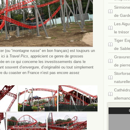
Sirmione
de Gard
Les Aigu
le tréso
Tiger Ex
de Sabl
ter (ou “montagne russe” en bon français) est toujours un
 ici à
Travel Pics
, apprécient ce genre de grosses
Gravures
tée en ce qui concerne les investissements dans le
de pierr
t souvent d’envergure, d’originalité ou tout simplement
ture du coaster en France n’est pas encore assez
Storfors
naturell
Cathédra
allemand