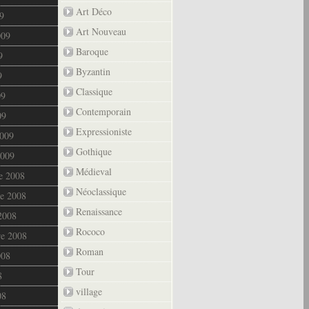
Art Déco
9
Art Nouveau
009
Baroque
9
Byzantin
9
Classique
09
Contemporain
09
Expressioniste
2009
Gothique
2009
Médieval
e 2008
Néoclassique
e 2008
Renaissance
2008
Rococo
re 2008
Roman
008
Tour
8
village
08