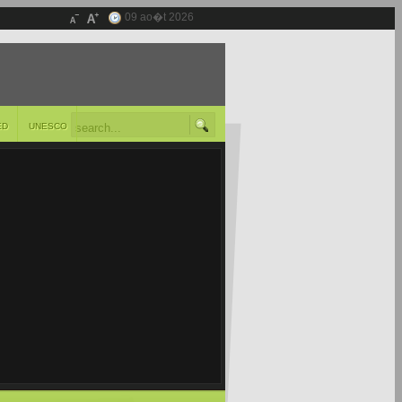
09 ao�t 2026
ED
UNESCO