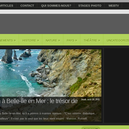
ARTICLES
CONTACT
QUI SOMMES-NOUS?
STAGES PHOTO
WEBTV
»
»
»
»
»
NEMENTS
HISTOIRE
NATURE
PAYS
THÉÂTRE
UNCATEGORIZ
à Belle-Île en Mer : le trésor de
Jeudi, août 18, 2011
 Belle-île-en-Mer, qu’il a peintes à maintes reprises : "C’est sinistre, diabolique,
lleurs". Il n’est pas le seul que les lieux aient inspiré : Matisse, Russell,
us [...]