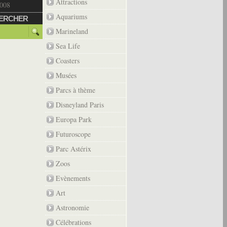
Attractions
2008
Aquariums
ERCHER
Marineland
Sea Life
Coasters
Musées
Parcs à thème
Disneyland Paris
Europa Park
Futuroscope
Parc Astérix
Zoos
Evènements
Art
Astronomie
Célébrations