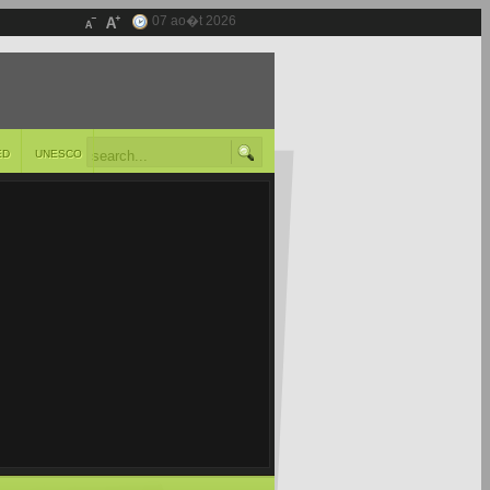
07 ao�t 2026
ED
UNESCO