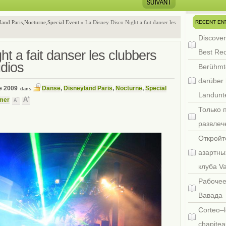
RECENT EN
land Paris
,
Nocturne
,
Special Event
» La Disney Disco Night a fait danser les
Discover
t a fait danser les clubbers
Best Re
dios
Berühmt
darüber 
e 2009
Danse
,
Disneyland Paris
,
Nocturne
,
Special
dans
Landunte
mer
Только 
развлеч
Откройт
азартны
клуба V
Рабочее
Вавада
Corteo–l
chapitea