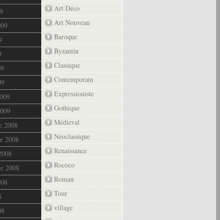
Art Déco
9
Art Nouveau
009
Baroque
9
Byzantin
9
Classique
09
Contemporain
09
Expressioniste
2009
Gothique
2009
Médieval
e 2008
Néoclassique
e 2008
Renaissance
2008
Rococo
re 2008
Roman
008
Tour
8
village
08