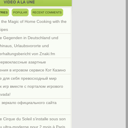
TRIES
POPULAR
RECENT COMMENTS
 the Magic of Home Cooking with the
cipes
e Gegenden in Deutschland und
hinaus, Urlaubsvororte und
rhaltungsbericht von Znaki.fm
первоклассные азартные
ения в игровом сервисе Кэт Казино
е для себя превосходный мир
х игр вместе с порталом игрового
avada!
 зеркало официального сайта
e Cirque du Soleil s’installe sous son
u ultra-moderne pour 2 mois à Paris