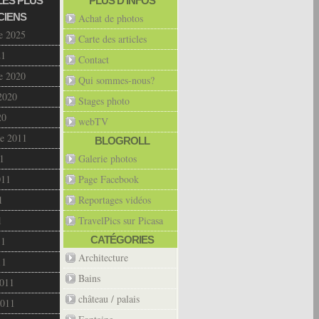
LES PLUS
PLUS D’INFOS
CIENS
Achat de photos
e 2025
Carte des articles
21
Contact
e 2020
Qui sommes-nous?
2020
Stages photo
20
webTV
e 2011
BLOGROLL
1
Galerie photos
011
Page Facebook
1
Reportages vidéos
1
TravelPics sur Picasa
CATÉGORIES
11
Architecture
11
Bains
2011
château / palais
2011