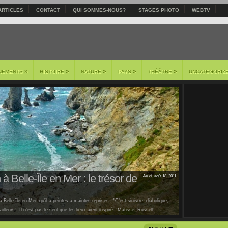
ARTICLES
CONTACT
QUI SOMMES-NOUS?
STAGES PHOTO
WEBTV
»
»
»
»
»
NEMENTS
HISTOIRE
NATURE
PAYS
THÉÂTRE
UNCATEGORIZ
à Belle-Île en Mer : le trésor de
Jeudi, août 18, 2011
 Belle-île-en-Mer, qu’il a peintes à maintes reprises : "C’est sinistre, diabolique,
lleurs". Il n’est pas le seul que les lieux aient inspiré : Matisse, Russell,
us [...]