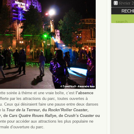
février 
RECH
ette soirée à thème et une vraie boîte, c’est
l’absence
offerte par les attractions du parc, toutes ouvertes à
u. Ceux qui désiraient faire une pause entre deux danses
e la
Tour de la Terreur
, du
Rockn’Roller Coaster
,
r
, de
Cars Quatre Roues Rallye
, de
Crush’s Coaster
ou
ente pour accéder aux attractions les plus populaire ne
ormale d’ouverture du parc.