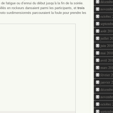
décembr
de fatigue ou d’ennui du début jusqu’à la fin de la soirée.
llés en rockeurs dansaient parmi les participants, et
trois
novembr
hoto surdimensionnés parcouraient la foule pour prendre les
octobre 
septemb
août 201
juillet 2
juin 201
mai 201
avril 20
mars 20
février 
janvier 
décembr
novembr
octobre 
septemb