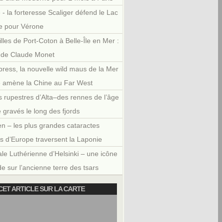
 - la forteresse Scaliger défend le Lac
e pour Vérone
illes de Port-Coton à Belle-Île en Mer :
r de Claude Monet
press, la nouvelle wild maus de la Mer
e amène la Chine au Far West
 rupestres d’Alta–des rennes de l’âge
e gravés le long des fjords
en – les plus grandes cataractes
es d’Europe traversent la Laponie
le Luthérienne d’Helsinki – une icône
e sur l’ancienne terre des tsars
CET ARTICLE SUR LA CARTE