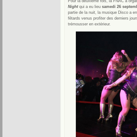
Pour la deuxième fois, la FNAC a org
Night
qui a eu lieu
samedi 26 septemb
partie de la nuit, la musique Disco a e
fêtards venus profiter des derniers jours
trémousser en extérieur.