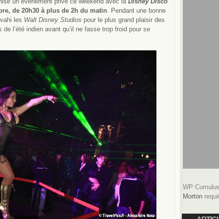
anisé un évènement privé ce weekend avec la
Disney Disco
re, de 20h30 à plus de 2h du matin
. Pendant une bonne
nvahi les
Walt Disney Studios
pour le plus grand plaisir des
 de l’été indien avant qu’il ne fasse trop froid pour se
WP Cumulus 
Morton
requi