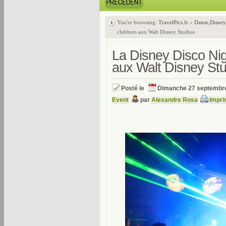
You're browsing:
TravelPics.fr
»
Danse
,
Disney
clubbers aux Walt Disney Studios
La Disney Disco Nigh
aux Walt Disney Stu
Posté le
Dimanche 27 septembr
Event
par
Alexandre Rosa
Impri