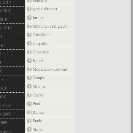
Fontaine
e 2010
gare / aéroport
e 2010
Jardins
2010
Monument religieux
re 2010
Cathédrale
0
Chapelle
010
Cimetière
0
Eglise
0
Monastère / Couvent
10
Temple
10
Moulin
2010
Opéra
2010
Pont
e 2009
Ruines
e 2009
Stade
2009
Styles
re 2009