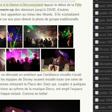
ce à la Danse à Discoveryland
depuis le début de la
Fête
août 200
u
warm-up
des danseurs jusqu’à 21h30, d’autres
juillet 2
eur apparition au milieu des fêtards. S’ils souhaitaient
ée sur eux pour obtenir la photo de groupe traditionnelle.
juin 200
mai 200
avril 20
mars 20
février 
janvier 
décembr
novembr
 se déroulait en extérieur que l’ambiance visuelle n’avait
octobre 
 les équipes de Disney avaient installé toute une série de
lonnes entourant la
Place des St
ars qui, couplés à quelques
septemb
ections au rythme de la musique Disco, ont empli l’espace
juillet 2
 chaque instant. Comme en boîte!
mai 200
mars 20