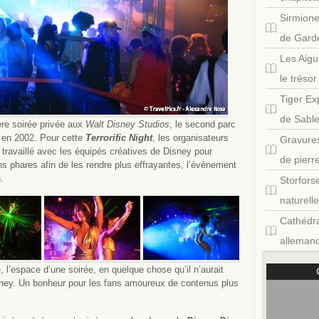
Sirmione
de Gard
Les Aigu
le tréso
Tiger Ex
de Sabl
ère soirée privée aux
Walt Disney Studios
, le second parc
en 2002. Pour cette
Terrorific Night
, les organisateurs
Gravures
 travaillé avec les équipés créatives de Disney pour
de pierr
ns phares afin de les rendre plus effrayantes, l’évènement
.
Storfors
naturell
Cathédra
allemand
, l’espace d’une soirée, en quelque chose qu’il n’aurait
sney. Un bonheur pour les fans amoureux de contenus plus