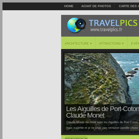
HOME
ACHAT DE PHOTOS
CARTE DES 
»
»
ARCHITECTURE
ATTRACTIONS
EVÈ
Les Aiguilles de Port-Coton 
Claude Monet
Claude Monet décrivait ainsi les Aiguilles de Port-Coton à
mais superbe et je ne crois pas retrouver pareille chose ai
Auburtin… Situées sur la côte sauvage de cette île, la pl