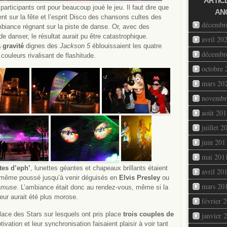
ARTIC
 participants ont pour beaucoup joué le jeu. Il faut dire que
AN
t sur la fête et l’esprit Disco des chansons cultes des
décembr
biance régnant sur la piste de danse. Or, avec des
e danser, le résultat aurait pu être catastrophique.
avril 20
 gravité
dignes des
Jackson 5
éblouissaient les quatre
décembr
couleurs rivalisant de flashitude.
octobre 
mars 20
novembr
août 201
juillet 2
juin 201
mai 201
tes d’eph’
, lunettes géantes et chapeaux brillants étaient
avril 20
t même poussé jusqu’à venir déguisés en
Elvis Presley
ou
mars 20
’amuse
. L’ambiance était donc au rendez-vous, même si la
ur aurait été plus morose.
février 
lace des Stars sur lesquels ont pris place
trois couples de
janvier 
tivation et leur synchronisation faisaient plaisir à voir tant