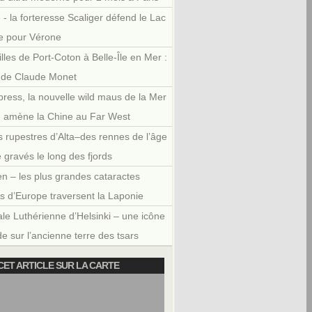
 - la forteresse Scaliger défend le Lac
e pour Vérone
illes de Port-Coton à Belle-Île en Mer :
r de Claude Monet
press, la nouvelle wild maus de la Mer
e amène la Chine au Far West
 rupestres d’Alta–des rennes de l’âge
e gravés le long des fjords
en – les plus grandes cataractes
es d’Europe traversent la Laponie
le Luthérienne d’Helsinki – une icône
e sur l’ancienne terre des tsars
CET ARTICLE SUR LA CARTE