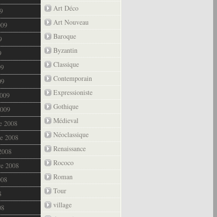
Art Déco
9
Art Nouveau
009
Baroque
9
Byzantin
9
Classique
09
Contemporain
09
Expressioniste
2009
Gothique
2009
Médieval
e 2008
Néoclassique
e 2008
Renaissance
2008
Rococo
re 2008
Roman
008
Tour
8
village
08