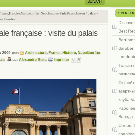
RECENT EN
France
,
Histoire
,
Napoléon 1er
,
Néoclassique
,
Paris
,
Pays
,
château / palais
»
lais Bourbon
Discover
e française : visite du palais
Best Re
Berühmt
darüber 
e 2009
Architecture
,
France
,
Histoire
,
Napoléon 1er
,
dans
Landunte
lais
par
Alexandre Rosa
Imprimer
Только 
развлеч
Откройт
азартны
клуба V
Рабочее
Вавада
Corteo–l
chapitea