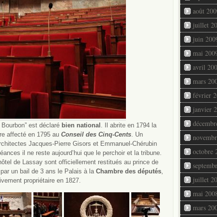
août 200
juillet 2
juin 200
mai 200
avril 20
mars 20
février 
janvier 
décembr
t Bourbon” est déclaré
bien national
. Il abrite en 1794 la
re affecté en 1795 au
Conseil des Cinq-Cents
. Un
novembr
architectes Jacques-Pierre Gisors et Emmanuel-Chérubin
octobre 
ances il ne reste aujourd’hui que le perchoir et la tribune.
’hôtel de Lassay sont officiellement restitués au prince de
septemb
 par un bail de 3 ans le Palais à la
Chambre des députés
,
juillet 2
tivement propriétaire en 1827.
mai 200
mars 20