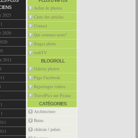
LES PLUS
PLUS D’INFOS
CIENS
Achat de photos
e 2025
Carte des articles
21
Contact
e 2020
Qui sommes-nous?
2020
Stages photo
20
webTV
e 2011
BLOGROLL
1
Galerie photos
011
Page Facebook
1
Reportages vidéos
1
TravelPics sur Picasa
CATÉGORIES
11
Architecture
11
Bains
2011
château / palais
2011