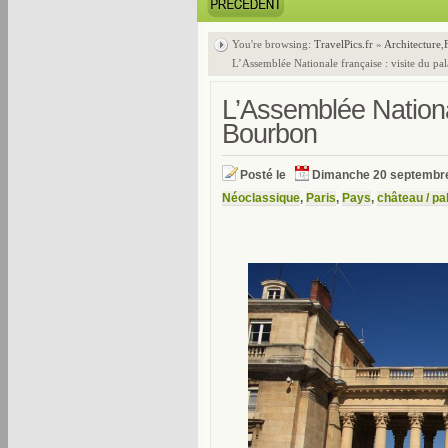
You're browsing:
TravelPics.fr
»
Architecture
,
L’Assemblée Nationale française : visite du pa
L’Assemblée National
Bourbon
Posté le
Dimanche 20 septembr
Néoclassique
,
Paris
,
Pays
,
château / pa