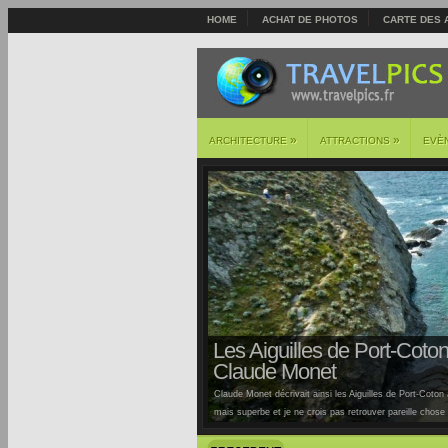
HOME
ACHAT DE PHOTOS
CARTE DES 
»
»
ARCHITECTURE
ATTRACTIONS
EVÈ
Les Aiguilles de Port-Coton 
Claude Monet
Claude Monet décrivait ainsi les Aiguilles de Port-Coton à
mais superbe et je ne crois pas retrouver pareille chose ai
Auburtin… Situées sur la côte sauvage de cette île, la pl