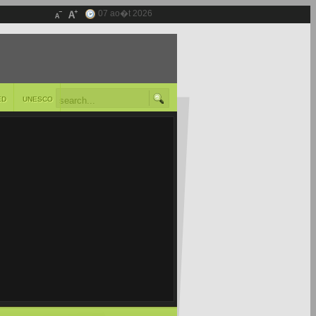
07 ao�t 2026
ED
UNESCO