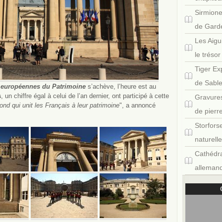
Sirmione
de Gard
Les Aigu
le tréso
Tiger Ex
de Sabl
 européennes du Patrimoine
s’achève, l’heure est au
s
, un chiffre égal à celui de l’an dernier, ont participé à cette
Gravures
fond qui unit les Français à leur patrimoine
", a annoncé
de pierr
Storfors
naturell
Cathédra
allemand