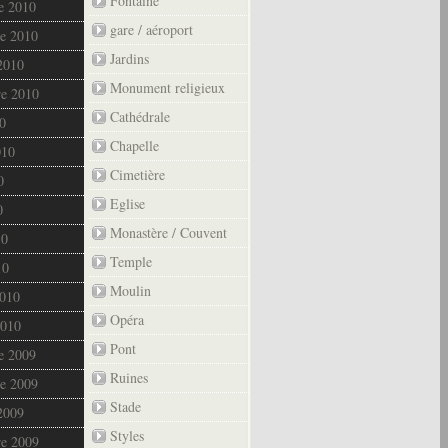
Fontaine
e 2010
gare / aéroport
e 2010
Jardins
2010
Monument religieux
re 2010
Cathédrale
0
Chapelle
010
Cimetière
0
Eglise
0
Monastère / Couvent
10
Temple
10
Moulin
2010
Opéra
2010
Pont
e 2009
Ruines
e 2009
Stade
2009
Styles
re 2009