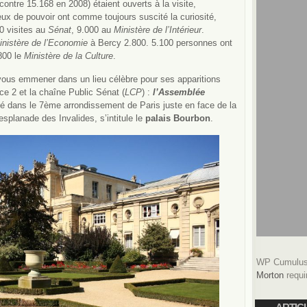
contre 15.168 en 2008) étaient ouverts à la visite,
eux de pouvoir ont comme toujours suscité la curiosité,
0 visites au
Sénat
, 9.000 au
Ministère de l’Intérieur
.
inistère de l’Economie
à Bercy 2.800. 5.100 personnes ont
800 le
Ministère de la Culture
.
vous emmener dans un lieu célèbre pour ses apparitions
ce 2 et la chaîne Public Sénat (
LCP
) :
l’Assemblée
itué dans le 7ème arrondissement de Paris juste en face de la
splanade des Invalides, s’intitule le
palais Bourbon
.
WP Cumulus 
Morton
requi