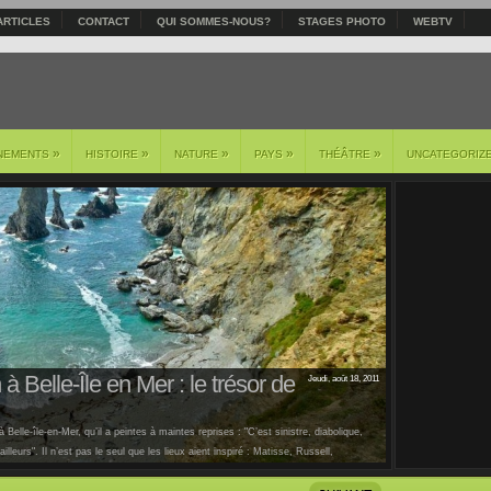
ARTICLES
CONTACT
QUI SOMMES-NOUS?
STAGES PHOTO
WEBTV
»
»
»
»
»
NEMENTS
HISTOIRE
NATURE
PAYS
THÉÂTRE
UNCATEGORIZ
à Belle-Île en Mer : le trésor de
Jeudi, août 18, 2011
 Belle-île-en-Mer, qu’il a peintes à maintes reprises : "C’est sinistre, diabolique,
lleurs". Il n’est pas le seul que les lieux aient inspiré : Matisse, Russell,
us [...]