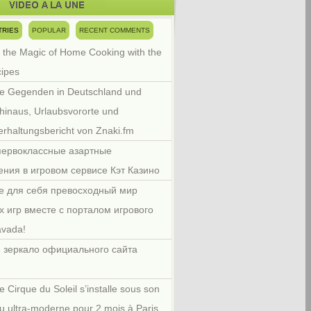
TRIES
POPULAR
RECENT COMMENTS
 the Magic of Home Cooking with the
cipes
e Gegenden in Deutschland und
hinaus, Urlaubsvororte und
rhaltungsbericht von Znaki.fm
первоклассные азартные
ения в игровом сервисе Кэт Казино
е для себя превосходный мир
х игр вместе с порталом игрового
avada!
 зеркало официального сайта
e Cirque du Soleil s’installe sous son
u ultra-moderne pour 2 mois à Paris