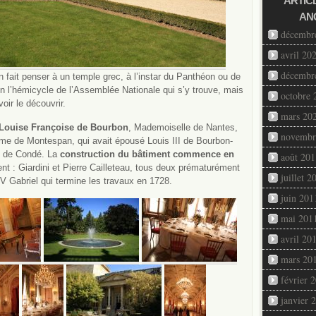
ARTIC
AN
décembr
avril 20
décembr
n fait penser à un temple grec, à l’instar du Panthéon ou de
en l’hémicycle de l’Assemblée Nationale qui s’y trouve, mais
octobre 
ir le découvrir.
mars 20
Louise Françoise de Bourbon
, Mademoiselle de Nantes,
novembr
ame de Montespan, qui avait épousé Louis III de Bourbon-
e de Condé. La
construction du bâtiment commence en
août 201
nt : Giardini et Pierre Cailleteau, tous deux prématurément
juillet 2
V Gabriel qui termine les travaux en 1728.
juin 201
mai 201
avril 20
mars 20
février 
janvier 