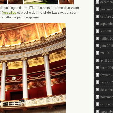
décembr
dé qui l’agrandit en 1764. Il a alors la forme d’un
vaste
novembr
 à
Versailles
et proche de
l’hôtel de Lassay
, construit
octobre 
re rattaché par une galerie.
septemb
août 201
juillet 2
juin 201
mai 201
avril 20
mars 20
février 
janvier 
décembr
novembr
octobre 
septemb