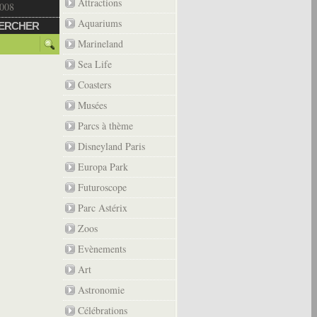
Attractions
2008
Aquariums
ERCHER
Marineland
Sea Life
Coasters
Musées
Parcs à thème
Disneyland Paris
Europa Park
Futuroscope
Parc Astérix
Zoos
Evènements
Art
Astronomie
Célébrations