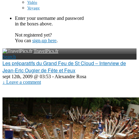
Vidéo
Voyage
Enter your username and password
in the boxes above.
Not registered yet?
You can
sign-up here
.
TravelPics.fr
Search
Les préparatifs du Grand Feu de St Cloud – Interview de
Jean-Eric Ougier de Fête et Feux
sept 12th, 2009 @ 03:53 › Alexandre Rosa
↓ Leave a comment