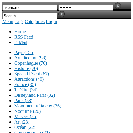
Menu
Tags
Categories
Login
Home
RSS Feed
E-Mail
Pays (156)
Architecture (98)
Copenhague (70)
Histoire (70)
Special Event (67)
Attractions (40)
France (35)
Théâtre (34)
Disneyland Paris (32)
Paris (28)
Monument religieux (26)
Nocturne (26)
Musées (25)
Art (23)
Océan (22)
Contemporain (21)