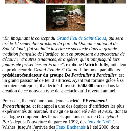
“
En imaginant le concept du
Grand Feu de Saint-Cloud
, qui sera
tiré le 12 septembre prochain du parc du Domaine national de
Saint-Cloud, j’ai souhaité inscrire ce spectacle dans la grande
tradition française de l’artifice, tout en proposant au spectateur de
découvrir d’autres tendances, étrangères, qui n’ont jusqu’à lors
jamais été présentées en France
”, explique
Patrick Jolly
, initiateur
et producteur du
Grand Feu de St Cloud
. L’homme, par ailleurs
président-fondateur du groupe
De Particulier à Particulier
, est
un grand passionné de feu d’artifices. Ayant fait fortune grâce à sa
première entreprise, il a décidé d’investir
650.000 euros
dans la
création de ce nouveau type de spectacle qu’il rêverait annuel.
Pour cela, il a créé une toute jeune société :
l’Evènement
Pyrotechnique
, et fait appel à une des équipes d’artificiers les plus
expérimentés du marché. Il s’agit de la société
Fête et Feux
, dont la
catalogue comprend des feux tels que tous ceux de
Disneyland
Paris
depuis l’ouverture du parc en 1992, des
feux de Noël
à
Wishes, jusqu’à l’arrivée des
Feux Enchantés
à l’été 2008, dont