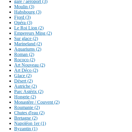
gare / aéroport (3)
Moulin (3)
Habsbourg (3)
Fjord (3)
Opéra (3)
Le Roi Lion (2)
Empereurs Ming (2)
Sur glace (2)
Marineland (2)
Aquariums (2)
Roman (2)
Rococo (2)
Art Nouveau (2)
Art Déco (2)
Glace (2)
Désert (2)
Autriche (2)
Parc Astérix (2)
Hongrie (2)
Monastère / Couvent (2)
Roumanie (2)
Chutes d'eau (2)
Bretagne (2)
Napoléon 1er (1)
Byzantin (1)