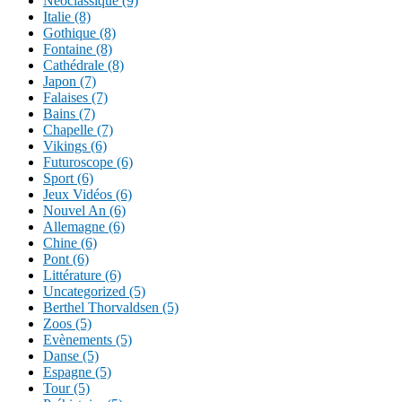
Néoclassique (9)
Italie (8)
Gothique (8)
Fontaine (8)
Cathédrale (8)
Japon (7)
Falaises (7)
Bains (7)
Chapelle (7)
Vikings (6)
Futuroscope (6)
Sport (6)
Jeux Vidéos (6)
Nouvel An (6)
Allemagne (6)
Chine (6)
Pont (6)
Littérature (6)
Uncategorized (5)
Berthel Thorvaldsen (5)
Zoos (5)
Evènements (5)
Danse (5)
Espagne (5)
Tour (5)