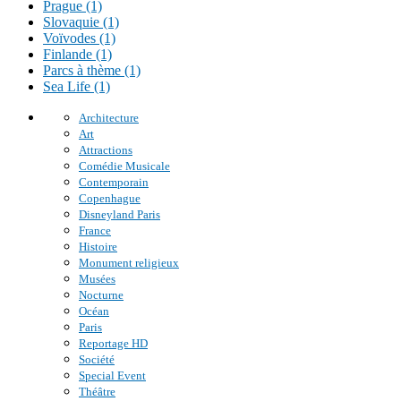
Prague (1)
Slovaquie (1)
Voïvodes (1)
Finlande (1)
Parcs à thème (1)
Sea Life (1)
Architecture
Art
Attractions
Comédie Musicale
Contemporain
Copenhague
Disneyland Paris
France
Histoire
Monument religieux
Musées
Nocturne
Océan
Paris
Reportage HD
Société
Special Event
Théâtre