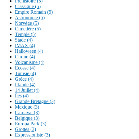
Préhistoire (5)
Classique (5)
Empire Romain (5)
Astronomie (5)
Norvège (5)
Cimetière (5)
Temple (5)
Stade (4)
IMAX (4)
Halloween (4)
Cirque (4)
Volcanisme (4)
Ecosse (4)
Tunisie (4)
Grèce (4)
Irlande (4)
14 Juillet (4)
Îles (4)
Grande Bretagne (3)
Mexique (3)
Carnaval (3)
Belgique (3)
Europa Park (3)
Grottes (3)
Expressioniste (3)