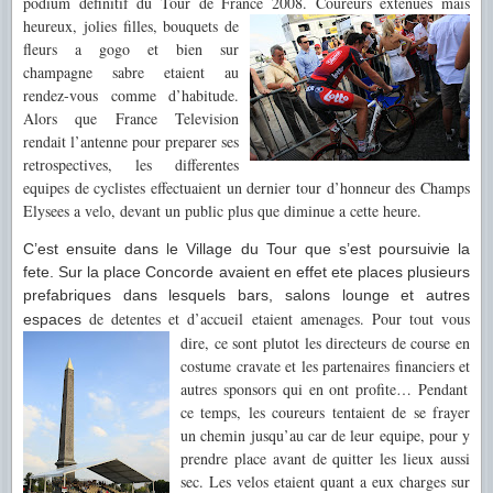
podium definitif du Tour de France 2008. Coureurs extenues mais
heureux, jolies filles, bouquets
de
fleurs
a gogo et bien sur
champagne sabre etaient au
rendez-vous comme d’habitude.
Alors que France Television
rendait
l’antenne pour preparer ses
retrospectives, les differentes
equipes de cyclistes effectuaient un dernier tour
d’honneur des Champs
Elysees a velo, devant
un public plus que diminue a cette heure.
C’est ensuite dans le Village du Tour que s’est poursuivie la
fete. Sur la place Concorde avaient en effet ete places plusieurs
prefabriques dans lesquels bars, salons lounge et autres
de
detentes et d’accueil etaient amenages. Pour
tout vous
espaces
dire, ce sont
plutot les directeurs de course en
costume cravate et les partenaires financiers et
autres sponsors qui en ont profite… Pendant
ce temps, les coureurs tentaient de se frayer
un chemin jusqu’au car de leur equipe, pour y
prendre place avant de quitter les
lieux aussi
sec. Les velos etaient
quant a eux charges sur