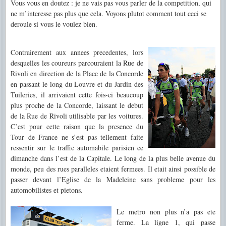
Vous vous en doutez : je ne vais pas v
ous parler de la competition, qui
ne m’interesse pas plus que cela. Voyo
ns plutot comment tout ceci se
deroule si vous le voulez bien.
Contrairement aux annees precedentes, lors
desquelles les coureurs parcouraient la Rue de
Rivoli en direction de la Place de la Concorde
en passant le long du
Louvre et du Jardin des
Tuileries, il arrivaient cette fois-ci beaucoup
plus proche de la Concorde, laissant l
e debut
de la Rue de Rivoli utilisable par les voitures.
C’est pour cette raison que la presence du
Tour
de France ne s’est pas tellement fa
ite
ressentir sur le traffic automabile parisien ce
dimanche dans l’est de la Capitale. Le l
ong de la plus belle avenue du
monde, peu des rues paralleles etaient fermees. Il etait ainsi possible de
passer devant l’Eglise de la Madeleine sans probleme pour les
automobilistes et pietons.
Le metro non plus n’a pas ete
ferme. La ligne 1, qui passe