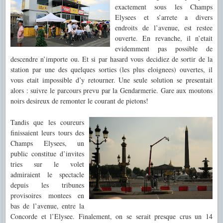
exactement sous les Champs
Elysees et s’arrete a divers
endroits de l’avenue, est restee
ouverte. En revanche, il n’et
ait
evidemment pas possible de
descendre n’importe ou. Et si par hasard vous decidiez de sortir de la
station par une des quelques sorties (les plus eloignees) ouvertes, il
vous etait impossible d’y retourner. Une seule solution se presentait
alors : suivre le parcours prevu par la Gendarmerie. Gare au
x moutons
noirs desireux de remonter le courant de pietons!
Tandis que les coureurs
finissaient leu
rs tours des
Champs Elysees, un
public
constitue d’invites
tries sur le volet
admiraient le spectacle
depuis les tribunes
provisoires montees en
bas de l’avenue, entre la
Concorde et l’Elysee. Finalement, on se serait presque
crus un
14