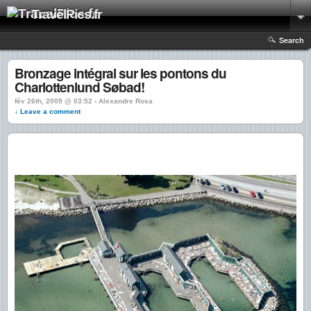
TravelPics.fr
Search
Bronzage intégral sur les pontons du
Charlottenlund Søbad!
fév 26th, 2009 @ 03:52 › Alexandre Rosa
↓ Leave a comment