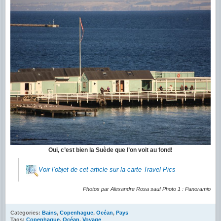
Oui, c’est bien la Suède que l’on voit au fond!
Voir l’objet de cet article sur la carte Travel Pics
Photos par Alexandre Rosa sauf Photo 1 : Panoramio
Categories:
Bains
,
Copenhague
,
Océan
,
Pays
Tags:
Copenhague
,
Océan
,
Voyage