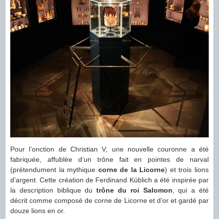
Pour l’onction de Christian V, une nouvelle couronne a été
fabriquée, affublée d’un trône fait en pointes de narval
(prétendument la mythique
corne de la Licorne
) et trois lions
d’argent. Cette création de Ferdinand Küblich a été inspirée par
la description biblique du
trône du roi Salomon
, qui a été
décrit comme composé de corne de Licorne et d’or et gardé par
douze lions en or.