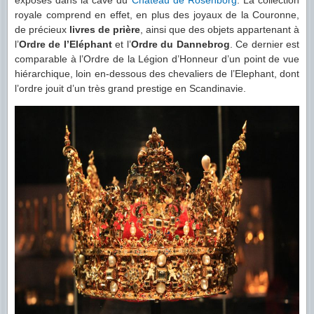
exposés dans la cave du
Château de Rosenborg
. La collection
royale comprend en effet, en plus des joyaux de la Couronne,
de précieux
livres de prière
, ainsi que des objets appartenant à
l’
Ordre de l’Eléphant
et l’
Ordre du Dannebrog
. Ce dernier est
comparable à l’Ordre de la Légion d’Honneur d’un point de vue
hiérarchique, loin en-dessous des chevaliers de l’Elephant, dont
l’ordre jouit d’un très grand prestige en Scandinavie.