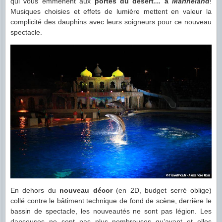
qui vous emmènent aux
portes du désert… à
Marineland
!
Musiques choisies et effets de lumière mettent en valeur la
complicité des dauphins avec leurs soigneurs pour ce nouveau
spectacle.
En dehors du
nouveau décor
(en 2D, budget serré oblige)
collé contre le bâtiment technique de fond de scène, derrière le
bassin de spectacle, les nouveautés ne sont pas légion. Les
danseuses ne sont pas plus nombreuses qu’avant et elles