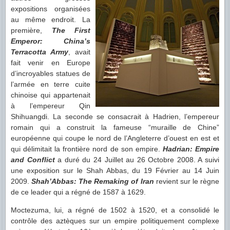
expositions organisées
au même endroit. La
première,
The First
Emperor: China’s
Terracotta Army
, avait
fait venir en Europe
d’incroyables statues de
l’armée en terre cuite
chinoise qui appartenait
à l’empereur Qin
Shihuangdi. La seconde se consacrait à Hadrien, l’empereur
romain qui a construit la fameuse “muraille de Chine”
européenne qui coupe le nord de l’Angleterre d’ouest en est et
qui délimitait la frontière nord de son empire.
Hadrian: Empire
and Conflict
a duré du 24 Juillet au 26 Octobre 2008. A suivi
une exposition sur le Shah Abbas, du 19 Février au 14 Juin
2009.
Shah’Abbas: The Remaking of Iran
revient sur le règne
de ce leader qui a régné de 1587 à 1629.
Moctezuma, lui, a régné de 1502 à 1520, et a consolidé le
contrôle des aztèques sur un empire politiquement complexe