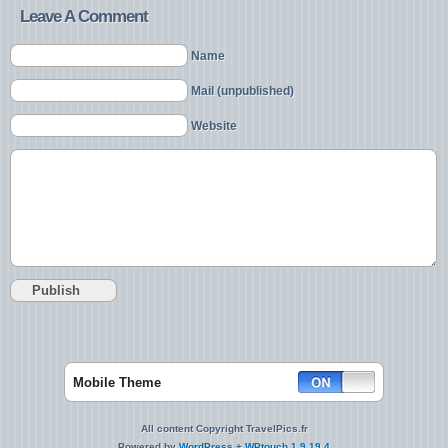
Leave A Comment
Name
Mail (unpublished)
Website
Mobile Theme
All content Copyright TravelPics.fr
Powered by
WordPress
+
WPtouch 1.9.19.4