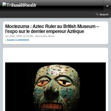
TravelPics.fr
Search
Moctezuma : Aztec Ruler au British Museum –
l’expo sur le dernier empereur Aztèque
oct 16th, 2009 @ 01:06 › Alexandre Rosa
↓ Leave a comment