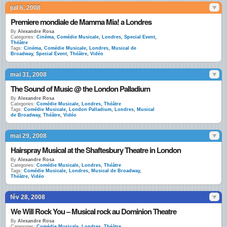
juil 6, 2008
Premiere mondiale de Mamma Mia! a Londres
By
Alexandre Rosa
Categories:
Cinéma
,
Comédie Musicale
,
Londres
,
Special Event
,
Théâtre
Tags:
Cinéma
,
Comédie Musicale
,
Londres
,
Musical de
Broadway
,
Special Event
,
Théâtre
,
Vidéo
mai 31, 2008
The Sound of Music @ the London Palladium
By
Alexandre Rosa
Categories:
Comédie Musicale
,
Londres
,
Théâtre
Tags:
Comédie Musicale
,
London Palladium
,
Londres
,
Musical
de Broadway
,
Théâtre
,
Vidéo
mai 29, 2008
Hairspray Musical at the Shaftesbury Theatre in London
By
Alexandre Rosa
Categories:
Comédie Musicale
,
Londres
,
Théâtre
Tags:
Comédie Musicale
,
Londres
,
Musical de Broadway
,
Théâtre
,
Vidéo
fév 28, 2008
We Will Rock You – Musical rock au Dominion Theatre
By
Alexandre Rosa
Categories:
Comédie Musicale
,
Londres
,
Théâtre