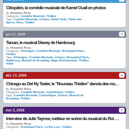
Cléopâtre, la comédie musicale de Kamel Ouali en photos
By
Alexandre Rosa
Categories:
Comédie Musicale
,
Théâtre
Tags:
Comédie Musicale
,
critique
,
Kamel Ouali
,
Palais des
Sports
,
Paris
,
Théâtre
jan 23, 2009
Tarzan, le musical Disney de Hambourg
By
Alexandre Rosa
Categories:
Allemagne
,
Comédie Musicale
,
Disneyland Paris
,
Théâtre
Tags:
Allemagne
,
Comédie Musicale
,
critique
,
Disneyland Paris
,
Hambourg
,
Musical de Broadway
,
Stage Entertainment
,
Théâtre
,
Vidéo
déc 13, 2008
Chicago au Det Ny Teater, le "Nouveau Théâtre" danois des musicals de Broadway
By
Alexandre Rosa
Categories:
Comédie Musicale
,
Copenhague
,
Théâtre
Tags:
Comédie Musicale
,
Copenhague
,
critique
,
Musical de
Broadway
,
Théâtre
nov 3, 2008
Interview de Julie Taymor, metteur en scène du musical du Roi Lion au Théâtre Mogador
By
Alexandre Rosa
Categories:
Disneyland Paris
,
Le Roi Lion
,
Théâtre