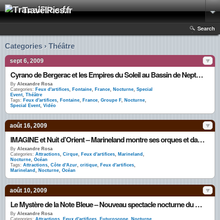
TravelPics.fr
Search
Categories › Théâtre
sept 6, 2009
Cyrano de Bergerac et les Empires du Soleil au Bassin de Neptune de Versailles par le Groupe F
By
Alexandre Rosa
Categories:
Feux d'artifices
,
Fontaine
,
France
,
Nocturne
,
Special
Event
,
Théâtre
Tags:
Feux d'artifices
,
Fontaine
,
France
,
Groupe F
,
Nocturne
,
Special Event
,
Vidéo
août 16, 2009
IMAGINE et Nuit d’Orient – Marineland montre ses orques et dauphins en nocturne
By
Alexandre Rosa
Categories:
Attractions
,
Cirque
,
Feux d'artifices
,
Marineland
,
Nocturne
,
Océan
Tags:
Attractions
,
Côte d'Azur
,
critique
,
Feux d'artifices
,
Marineland
,
Nocturne
,
Océan
août 10, 2009
Le Mystère de la Note Bleue – Nouveau spectacle nocturne du Futuroscope
By
Alexandre Rosa
Categories:
Attractions
,
Feux d'artifices
,
Futuroscope
,
Nocturne
,