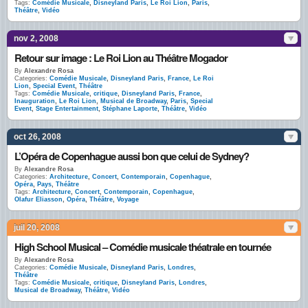
Tags:
Comédie Musicale
,
Disneyland Paris
,
Le Roi Lion
,
Paris
,
Théâtre
,
Vidéo
nov 2, 2008
Retour sur image : Le Roi Lion au Théâtre Mogador
By
Alexandre Rosa
Categories:
Comédie Musicale
,
Disneyland Paris
,
France
,
Le Roi
Lion
,
Special Event
,
Théâtre
Tags:
Comédie Musicale
,
critique
,
Disneyland Paris
,
France
,
Inauguration
,
Le Roi Lion
,
Musical de Broadway
,
Paris
,
Special
Event
,
Stage Entertainment
,
Stéphane Laporte
,
Théâtre
,
Vidéo
oct 26, 2008
L’Opéra de Copenhague aussi bon que celui de Sydney?
By
Alexandre Rosa
Categories:
Architecture
,
Concert
,
Contemporain
,
Copenhague
,
Opéra
,
Pays
,
Théâtre
Tags:
Architecture
,
Concert
,
Contemporain
,
Copenhague
,
Olafur Eliasson
,
Opéra
,
Théâtre
,
Voyage
juil 20, 2008
High School Musical – Comédie musicale théatrale en tournée
By
Alexandre Rosa
Categories:
Comédie Musicale
,
Disneyland Paris
,
Londres
,
Théâtre
Tags:
Comédie Musicale
,
critique
,
Disneyland Paris
,
Londres
,
Musical de Broadway
,
Théâtre
,
Vidéo