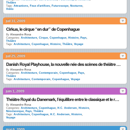
Théâtre
Tags:
Attractions
,
Feux d'artifices
,
Futuroscope
,
Nocturne
,
Vidéo
juil 31, 2009
Cirkus, le cirque “en dur” de Copenhague
By
Alexandre Rosa
Categories:
Architecture
,
Cirque
,
Copenhague
,
Histoire
,
Pays
,
Théâtre
Tags:
Architecture
,
Copenhague
,
Histoire
,
Théâtre
,
Voyage
juil 25, 2009
Danish Royal Playhouse, la nouvelle née des scènes de théâtre danoises
By
Alexandre Rosa
Categories:
Architecture
,
Contemporain
,
Copenhague
,
Pays
,
Théâtre
Tags:
Architecture
,
Contemporain
,
Copenhague
,
Voyage
juin 1, 2009
Théâtre Royal du Danemark, l’équilibre entre le classique et le renouveau
By
Alexandre Rosa
Categories:
Architecture
,
Copenhague
,
H.C. Andersen
,
Histoire
,
Néoclassique
,
Pays
,
Théâtre
Tags:
Architecture
,
Copenhague
,
H.C. Andersen
,
Histoire
,
Voyage
mai 6, 2009