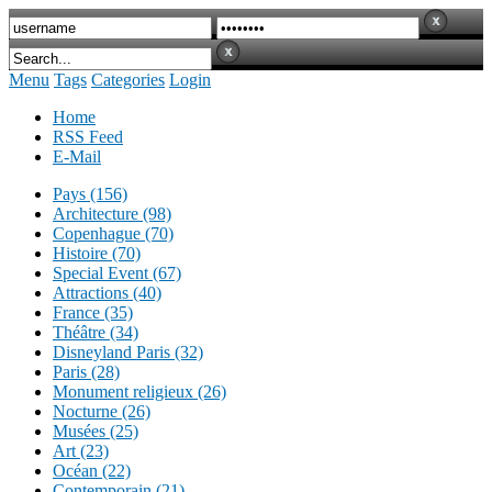
Menu
Tags
Categories
Login
Home
RSS Feed
E-Mail
Pays (156)
Architecture (98)
Copenhague (70)
Histoire (70)
Special Event (67)
Attractions (40)
France (35)
Théâtre (34)
Disneyland Paris (32)
Paris (28)
Monument religieux (26)
Nocturne (26)
Musées (25)
Art (23)
Océan (22)
Contemporain (21)