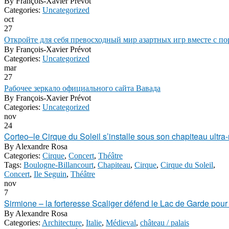
By
François-Xavier Prévot
Categories:
Uncategorized
oct
27
Откройте для себя превосходный мир азартных игр вместе с п
By
François-Xavier Prévot
Categories:
Uncategorized
mar
27
Рабочее зеркало официального сайта Вавада
By
François-Xavier Prévot
Categories:
Uncategorized
nov
24
Corteo–le Cirque du Soleil s’installe sous son chapiteau ultr
By
Alexandre Rosa
Categories:
Cirque
,
Concert
,
Théâtre
Tags:
Boulogne-Billancourt
,
Chapiteau
,
Cirque
,
Cirque du Soleil
,
Concert
,
Ile Seguin
,
Théâtre
nov
7
Sirmione – la forteresse Scaliger défend le Lac de Garde pou
By
Alexandre Rosa
Categories:
Architecture
,
Italie
,
Médieval
,
château / palais