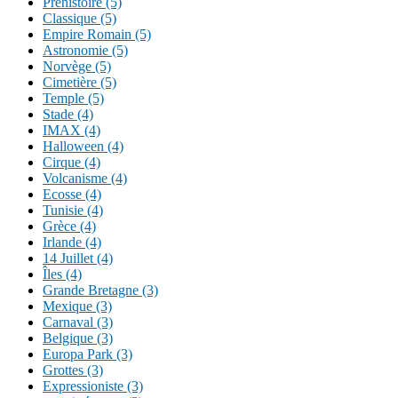
Préhistoire (5)
Classique (5)
Empire Romain (5)
Astronomie (5)
Norvège (5)
Cimetière (5)
Temple (5)
Stade (4)
IMAX (4)
Halloween (4)
Cirque (4)
Volcanisme (4)
Ecosse (4)
Tunisie (4)
Grèce (4)
Irlande (4)
14 Juillet (4)
Îles (4)
Grande Bretagne (3)
Mexique (3)
Carnaval (3)
Belgique (3)
Europa Park (3)
Grottes (3)
Expressioniste (3)