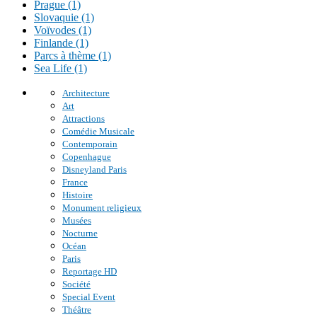
Prague (1)
Slovaquie (1)
Voïvodes (1)
Finlande (1)
Parcs à thème (1)
Sea Life (1)
Architecture
Art
Attractions
Comédie Musicale
Contemporain
Copenhague
Disneyland Paris
France
Histoire
Monument religieux
Musées
Nocturne
Océan
Paris
Reportage HD
Société
Special Event
Théâtre