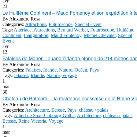
avr
23
Le Huitième Continent – Maud Fontenoy et son expédition int
By
Alexandre Rosa
Categories:
Attractions
,
Futuroscope
,
Special Event
Tags:
Alterface
,
Attractions
,
Bernard Werber
,
Futuroscope
,
Huitième
Continent
,
Inauguration
,
Maud Fontenoy
,
Michel Chevalet
,
Special
Event
avr
13
Falaises de Moher – quand l’Irlande plonge de 214 mètres dan
By
Alexandre Rosa
Categories:
Falaises
,
Irlande
,
Nature
,
Océan
,
Pays
Tags:
falaises
,
Irlande
,
Nature
,
Voyage
1
mar
30
Château de Balmoral – la résidence écossaise de la Reine Vict
By
Alexandre Rosa
Categories:
Architecture
,
Ecosse
,
Pays
,
château / palais
Tags:
Albert de Saxe-Cobourg-Gotha
,
Architecture
,
château / palais
,
Ecosse
,
Reine Victoria
,
Voyage
1
mar