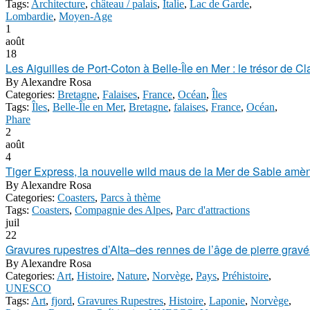
Tags:
Architecture
,
château / palais
,
Italie
,
Lac de Garde
,
Lombardie
,
Moyen-Age
1
août
18
Les Aiguilles de Port-Coton à Belle-Île en Mer : le trésor de 
By
Alexandre Rosa
Categories:
Bretagne
,
Falaises
,
France
,
Océan
,
Îles
Tags:
Îles
,
Belle-Île en Mer
,
Bretagne
,
falaises
,
France
,
Océan
,
Phare
2
août
4
Tiger Express, la nouvelle wild maus de la Mer de Sable amè
By
Alexandre Rosa
Categories:
Coasters
,
Parcs à thème
Tags:
Coasters
,
Compagnie des Alpes
,
Parc d'attractions
juil
22
Gravures rupestres d’Alta–des rennes de l’âge de pierre gravés
By
Alexandre Rosa
Categories:
Art
,
Histoire
,
Nature
,
Norvège
,
Pays
,
Préhistoire
,
UNESCO
Tags:
Art
,
fjord
,
Gravures Rupestres
,
Histoire
,
Laponie
,
Norvège
,