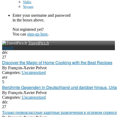
Vidéo
Voyage
Enter your username and password
in the boxes above.
Not registered yet?
You can
sign-up here
.
TravelPics.fr
Search
déc
27
Discover the Magic of Home Cooking with the Best Recipes
By
François-Xavier Prévot
Categories:
Uncategorized
avr
5
Berühmte Gegenden in Deutschland und darüber hinaus, Urlau
By
François-Xavier Prévot
Categories:
Uncategorized
déc
27
Только первоклассные азартные развлечения в игровом сервис