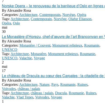
7
Norske Opera – le renouveau de la banlieue d’Oslo en lignes 
By
Alexandre Rosa
Categories:
Architecture
,
Contemporain
,
Norvège
,
Opéra
Tags:
Architecture
,
Contemporain
,
Norvège
,
Olafur Eliasson
,
Opéra
,
Oslo
mai
30
Le Monastère d’Horezu, chef-d’œuvre de l’art Branconvan en 
By
Alexandre Rosa
Categories:
Monastère / Couvent
,
Monument religieux
,
Roumanie
,
UNESCO
Tags:
Architecture
,
Monastère
,
Monument religieux
,
Roumanie
,
UNESCO
,
Valachie
,
Voyage
2
mai
17
Le château de Dracula au cœur des Carpates : la citadelle de
By
Alexandre Rosa
Categories:
Architecture
,
Nature
,
Pays
,
Roumanie
,
Ruines
,
Voïvodes
,
château / palais
Tags:
Architecture
,
château / palais
,
Dracula
,
Roumanie
,
Ruines
,
Valachie
,
Vlad Tepes
,
Voïvodes
,
Voyage
1