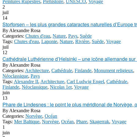
Peintures Rupestres
,
Préhistoire
,
UNESCO
,
Voyage
2
juil
14
Storforsen – les plus grandes cataractes naturelles d’Europe t
By
Alexandre Rosa
Categories:
Chutes d'eau
,
Nature
,
Pays
,
Suède
Tags:
Chutes d'eau
,
Laponie
,
Nature
,
Rivière
,
Suède
,
Voyage
juil
12
Cathédrale Luthérienne d’Helsinki – une icône allemande sur l
By
Alexandre Rosa
Categories:
Architecture
,
Cathédrale
,
Finlande
,
Monument religieux
,
Néoclassique
,
Pays
Tags:
Alexandre II
,
Architecture
,
Carl Ludwig Engel
,
Cathédrale
,
Finlande
,
Néoclassique
,
Nicolas 1er
,
Voyage
juin
13
Phare de Lindesnes : le point le plus méridional de Norvège, 
By
Alexandre Rosa
Categories:
Norvège
,
Océan
Tags:
Mer Baltique
,
Norvège
,
Océan
,
Phare
,
Skagerrak
,
Voyage
1
juin