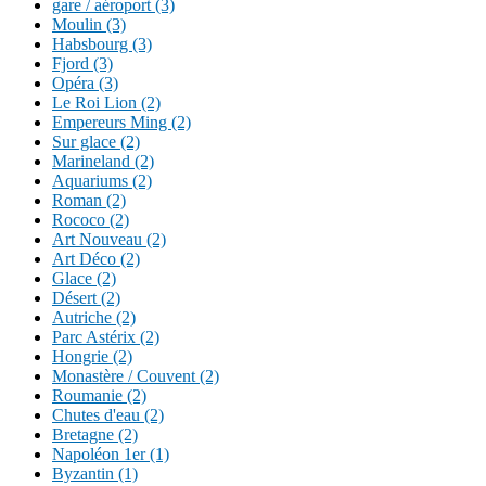
gare / aéroport (3)
Moulin (3)
Habsbourg (3)
Fjord (3)
Opéra (3)
Le Roi Lion (2)
Empereurs Ming (2)
Sur glace (2)
Marineland (2)
Aquariums (2)
Roman (2)
Rococo (2)
Art Nouveau (2)
Art Déco (2)
Glace (2)
Désert (2)
Autriche (2)
Parc Astérix (2)
Hongrie (2)
Monastère / Couvent (2)
Roumanie (2)
Chutes d'eau (2)
Bretagne (2)
Napoléon 1er (1)
Byzantin (1)