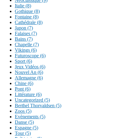
Néoclassique (9)
Italie (8)
Gothique (8)
Fontaine (8)
Cathédrale (8)
Japon (7)
Falaises (7)
Bains (7)
Chapelle (7)
Vikings (6)
Futuroscope (6)
Sport (6)
Jeux Vidéos (6)
Nouvel An (6)
Allemagne (6)
Chine (6)
Pont (6)
Littérature (6)
Uncategorized (5)
Berthel Thorvaldsen (5)
Zoos (5)
Evènements (5)
Danse (5)
Espagne (5)
Tour (5)