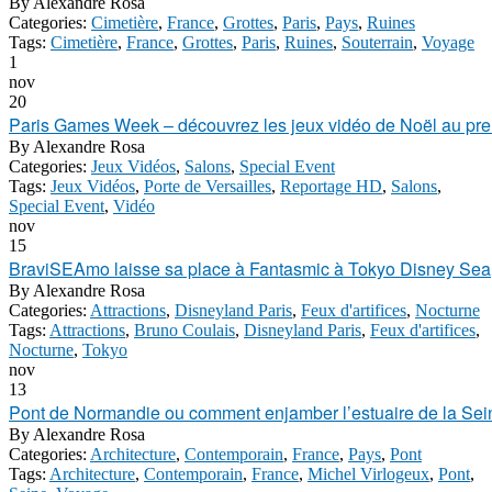
By
Alexandre Rosa
Categories:
Cimetière
,
France
,
Grottes
,
Paris
,
Pays
,
Ruines
Tags:
Cimetière
,
France
,
Grottes
,
Paris
,
Ruines
,
Souterrain
,
Voyage
1
nov
20
Paris Games Week – découvrez les jeux vidéo de Noël au pre
By
Alexandre Rosa
Categories:
Jeux Vidéos
,
Salons
,
Special Event
Tags:
Jeux Vidéos
,
Porte de Versailles
,
Reportage HD
,
Salons
,
Special Event
,
Vidéo
nov
15
BraviSEAmo laisse sa place à Fantasmic à Tokyo Disney Sea
By
Alexandre Rosa
Categories:
Attractions
,
Disneyland Paris
,
Feux d'artifices
,
Nocturne
Tags:
Attractions
,
Bruno Coulais
,
Disneyland Paris
,
Feux d'artifices
,
Nocturne
,
Tokyo
nov
13
Pont de Normandie ou comment enjamber l’estuaire de la Sein
By
Alexandre Rosa
Categories:
Architecture
,
Contemporain
,
France
,
Pays
,
Pont
Tags:
Architecture
,
Contemporain
,
France
,
Michel Virlogeux
,
Pont
,