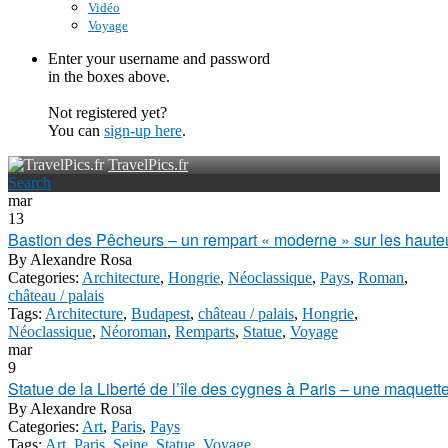
Vidéo
Voyage
Enter your username and password
in the boxes above.
Not registered yet?
You can
sign-up here
.
TravelPics.fr
Search
mar
13
Bastion des Pêcheurs – un rempart « moderne » sur les haut
By
Alexandre Rosa
Categories:
Architecture
,
Hongrie
,
Néoclassique
,
Pays
,
Roman
,
château / palais
Tags:
Architecture
,
Budapest
,
château / palais
,
Hongrie
,
Néoclassique
,
Néoroman
,
Remparts
,
Statue
,
Voyage
mar
9
Statue de la Liberté de l’île des cygnes à Paris – une maquett
By
Alexandre Rosa
Categories:
Art
,
Paris
,
Pays
Tags:
Art
,
Paris
,
Seine
,
Statue
,
Voyage