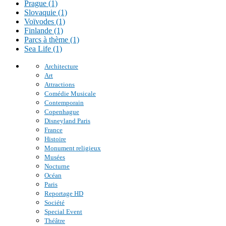
Prague (1)
Slovaquie (1)
Voïvodes (1)
Finlande (1)
Parcs à thème (1)
Sea Life (1)
Architecture
Art
Attractions
Comédie Musicale
Contemporain
Copenhague
Disneyland Paris
France
Histoire
Monument religieux
Musées
Nocturne
Océan
Paris
Reportage HD
Société
Special Event
Théâtre