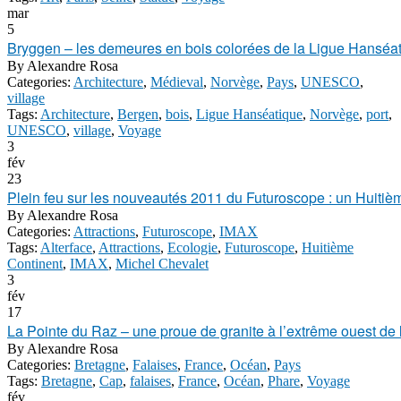
mar
5
Bryggen – les demeures en bois colorées de la Ligue Hanséa
By
Alexandre Rosa
Categories:
Architecture
,
Médieval
,
Norvège
,
Pays
,
UNESCO
,
village
Tags:
Architecture
,
Bergen
,
bois
,
Ligue Hanséatique
,
Norvège
,
port
,
UNESCO
,
village
,
Voyage
3
fév
23
Plein feu sur les nouveautés 2011 du Futuroscope : un Huitiè
By
Alexandre Rosa
Categories:
Attractions
,
Futuroscope
,
IMAX
Tags:
Alterface
,
Attractions
,
Ecologie
,
Futuroscope
,
Huitième
Continent
,
IMAX
,
Michel Chevalet
3
fév
17
La Pointe du Raz – une proue de granite à l’extrême ouest de 
By
Alexandre Rosa
Categories:
Bretagne
,
Falaises
,
France
,
Océan
,
Pays
Tags:
Bretagne
,
Cap
,
falaises
,
France
,
Océan
,
Phare
,
Voyage
fév