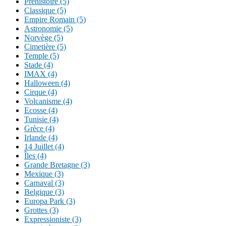
Préhistoire (5)
Classique (5)
Empire Romain (5)
Astronomie (5)
Norvège (5)
Cimetière (5)
Temple (5)
Stade (4)
IMAX (4)
Halloween (4)
Cirque (4)
Volcanisme (4)
Ecosse (4)
Tunisie (4)
Grèce (4)
Irlande (4)
14 Juillet (4)
Îles (4)
Grande Bretagne (3)
Mexique (3)
Carnaval (3)
Belgique (3)
Europa Park (3)
Grottes (3)
Expressioniste (3)