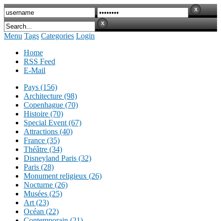
Menu
Tags
Categories
Login
Home
RSS Feed
E-Mail
Pays (156)
Architecture (98)
Copenhague (70)
Histoire (70)
Special Event (67)
Attractions (40)
France (35)
Théâtre (34)
Disneyland Paris (32)
Paris (28)
Monument religieux (26)
Nocturne (26)
Musées (25)
Art (23)
Océan (22)
Contemporain (21)