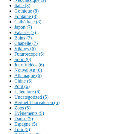
Néoclassique (9)
Italie (8)
Gothique (8)
Fontaine (8)
Cathédrale (8)
Japon (7)
Falaises (7)
Bains (7)
Chapelle (7)
Vikings (6)
Futuroscope (6)
Sport (6)
Jeux Vidéos (6)
Nouvel An (6)
Allemagne (6)
Chine (6)
Pont (6)
Littérature (6)
Uncategorized (5)
Berthel Thorvaldsen (5)
Zoos (5)
Evènements (5)
Danse (5)
Espagne (5)
Tour (5)