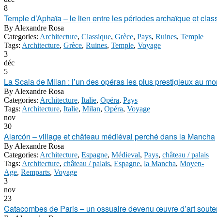
8
Temple d’Aphaïa – le lien entre les périodes archaïque et class
By
Alexandre Rosa
Categories:
Architecture
,
Classique
,
Grèce
,
Pays
,
Ruines
,
Temple
Tags:
Architecture
,
Grèce
,
Ruines
,
Temple
,
Voyage
3
déc
5
La Scala de Milan : l’un des opéras les plus prestigieux au m
By
Alexandre Rosa
Categories:
Architecture
,
Italie
,
Opéra
,
Pays
Tags:
Architecture
,
Italie
,
Milan
,
Opéra
,
Voyage
nov
30
Alarcón – village et château médiéval perché dans la Mancha
By
Alexandre Rosa
Categories:
Architecture
,
Espagne
,
Médieval
,
Pays
,
château / palais
Tags:
Architecture
,
château / palais
,
Espagne
,
la Mancha
,
Moyen-
Age
,
Remparts
,
Voyage
3
nov
23
Catacombes de Paris – un ossuaire devenu œuvre d’art soute