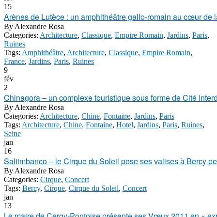
15
Arènes de Lutèce : un amphithéâtre gallo-romain au cœur de l
By
Alexandre Rosa
Categories:
Architecture
,
Classique
,
Empire Romain
,
Jardins
,
Paris
,
Ruines
Tags:
Amphithéâtre
,
Architecture
,
Classique
,
Empire Romain
,
France
,
Jardins
,
Paris
,
Ruines
9
fév
2
Chinagora – un complexe touristique sous forme de Cité Inter
By
Alexandre Rosa
Categories:
Architecture
,
Chine
,
Fontaine
,
Jardins
,
Paris
Tags:
Architecture
,
Chine
,
Fontaine
,
Hotel
,
Jardins
,
Paris
,
Ruines
,
Seine
jan
16
Saltimbanco – le Cirque du Soleil pose ses valises à Bercy p
By
Alexandre Rosa
Categories:
Cirque
,
Concert
Tags:
Bercy
,
Cirque
,
Cirque du Soleil
,
Concert
jan
13
Le maire de Cergy-Pontoise présente ses Vœux 2011 en « exp