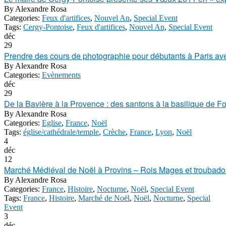
By
Alexandre Rosa
Categories:
Feux d'artifices
,
Nouvel An
,
Special Event
Tags:
Cergy-Pontoise
,
Feux d'artifices
,
Nouvel An
,
Special Event
déc
29
Prendre des cours de photographie pour débutants à Paris ave
By
Alexandre Rosa
Categories:
Evènements
déc
29
De la Bavière à la Provence : des santons à la basilique de F
By
Alexandre Rosa
Categories:
Eglise
,
France
,
Noël
Tags:
église/cathédrale/temple
,
Crèche
,
France
,
Lyon
,
Noël
4
déc
12
Marché Médiéval de Noël à Provins – Rois Mages et troubado
By
Alexandre Rosa
Categories:
France
,
Histoire
,
Nocturne
,
Noël
,
Special Event
Tags:
France
,
Histoire
,
Marché de Noël
,
Noël
,
Nocturne
,
Special
Event
3
déc