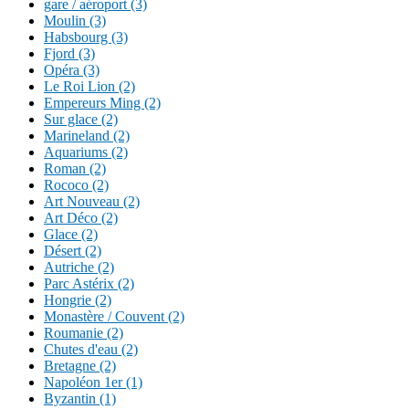
gare / aéroport (3)
Moulin (3)
Habsbourg (3)
Fjord (3)
Opéra (3)
Le Roi Lion (2)
Empereurs Ming (2)
Sur glace (2)
Marineland (2)
Aquariums (2)
Roman (2)
Rococo (2)
Art Nouveau (2)
Art Déco (2)
Glace (2)
Désert (2)
Autriche (2)
Parc Astérix (2)
Hongrie (2)
Monastère / Couvent (2)
Roumanie (2)
Chutes d'eau (2)
Bretagne (2)
Napoléon 1er (1)
Byzantin (1)