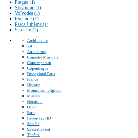
Prague (1)
Slovaquie (1)
Voïvodes (1)
Finlande (1)
Parcs à thème (1)
Sea Life (1)
Architecture
Art
Attractions
Comédie Musicale
Contemporain
Copenhague
Disneyland Paris
France
Histoire
Monument religieux
Musées
Nocturne
Océan
Paris
Reportage HD
Société
Special Event
Théâtre