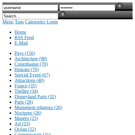
Menu
Tags
Categories
Login
Home
RSS Feed
E-Mail
Pays (156)
Architecture (98)
Copenhague (70)
Histoire (70)
Special Event (67)
Attractions (40)
France (35)
Théâtre (34)
Disneyland Paris (32)
Paris (28)
Monument religieux (26)
Nocturne (26)
Musées (25)
Art (23)
Océan (22)
Contemporain (21)