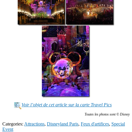
Voir l’objet de cet article sur la carte Travel Pics
Toutes les photos sont © Disney
Categories:
Attractions
,
Disneyland Paris
,
Feux d'artifices
,
Special
Event