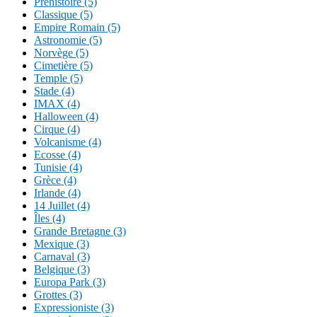
Préhistoire (5)
Classique (5)
Empire Romain (5)
Astronomie (5)
Norvège (5)
Cimetière (5)
Temple (5)
Stade (4)
IMAX (4)
Halloween (4)
Cirque (4)
Volcanisme (4)
Ecosse (4)
Tunisie (4)
Grèce (4)
Irlande (4)
14 Juillet (4)
Îles (4)
Grande Bretagne (3)
Mexique (3)
Carnaval (3)
Belgique (3)
Europa Park (3)
Grottes (3)
Expressioniste (3)