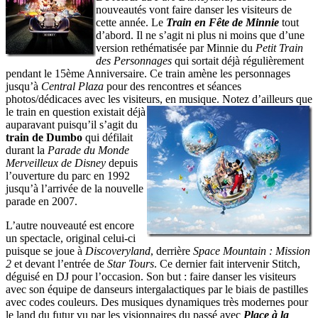
nouveautés vont faire danser les visiteurs de
cette année. Le
Train en Fête de Minnie
tout
d’abord. Il ne s’agit ni plus ni moins que d’une
version rethématisée par Minnie du
Petit Train
des Personnages
qui sortait déjà régulièrement
pendant le 15ème Anniversaire. Ce train amène les personnages
jusqu’à
Central Plaza
pour des rencontres et séances
photos/dédicaces avec les visiteurs, en musique. Notez d’ailleurs que
le train
en question existait déjà
auparavant puisqu’il s’agit du
train de Dumbo
qui défilait
durant la
Parade du Monde
Merveilleux de Disney
depuis
l’ouverture du parc en 1992
jusqu’à l’arrivée de la nouvelle
parade en 2007.
L’autre nouveauté est encore
un spectacle, original celui-ci
puisque se joue à
Discoveryland
, derrière
Space Mountain : Mission
2
et devant l’entrée de
Star Tours
. Ce dernier fait intervenir Stitch,
déguisé en DJ pour l’occasion. Son but : faire danser les visiteurs
avec son équipe de danseurs intergalactiques par le biais de pastilles
avec codes couleurs. Des musiques dynamiques très modernes pour
le land du futur vu par les visionnaires du passé avec
Place à la