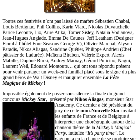
Toutes ces festivités n’ont pas laissé de marbre Sébastien Chabal,
Louis Bertignac, Phil Collins, Karin Viard, Nicolas Duvauchelle,
Parice Leconte, Lio, Aure Atika, Tomer Sisley, Natalia Vodianova,
Jean-Hugues Anglade, Emma De Caunes, Jeff Leatham (Designer
Floral à l’hôtel Four Seasons George V), Olivier Marchal, Alyson
Paradis, Nikos Aliagas, Sandrine Quétier, Philippe Andrieu (Chef
pâtissier de Ladurée), Maïtena Biraben, Valérie Expert, Alexis
Mabille, Daphné Bürki, Audrey Marnay, Gérard Pulicino, Nagui,
Laurent Weil, Edouard Montoute… qui ont tous répondu présent
pour venir partager un week-end familial placé sous le signe du plus
grand héros de Walt Disney et inaugurer ensemble
La Fête
Magique de Mickey
!
Impossible également de passer sous silence la finale du grand
concours
Mickey Star
, présenté par
Nikos Aliagas
, monsieur Star
Academy. Ce dernier
a été président du
jury de cette
mini-Nouvelle Star
invitant
les enfants de France et de Belgique à
interpréter une chorégraphie autour de la
chanson thème de la
Mickey’s Magical
Party
, intitulée “
It’s party time
”. Le
gagnant a eu la chance de se produire sur