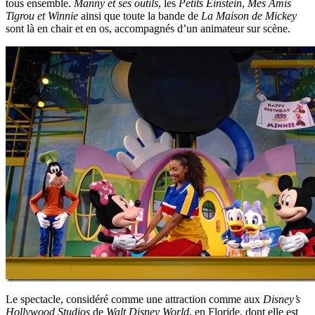
tous ensemble.
Manny et ses outils
, les
Petits Einstein
,
Mes Amis
Tigrou et Winnie
ainsi que toute la bande de
La Maison de Mickey
sont là en chair et en os, accompagnés d’un animateur sur scène.
Le spectacle, considéré comme une attraction comme aux
Disney’s
Hollywood Studios
de
Walt Disney World
, en Floride, dont elle est