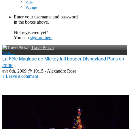
Vidéo
Voyage
Enter your username and password
in the boxes above.
Not registered yet?
You can
sign-up here
.
TravelPics.fr
Search
La Fête Magique de Mickey fait bouger Disneyland Paris en
2009
avr 6th, 2009 @ 10:15 › Alexandre Rosa
↓ Leave a comment