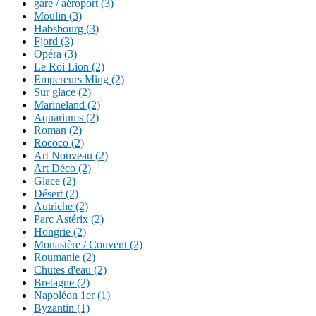
gare / aéroport (3)
Moulin (3)
Habsbourg (3)
Fjord (3)
Opéra (3)
Le Roi Lion (2)
Empereurs Ming (2)
Sur glace (2)
Marineland (2)
Aquariums (2)
Roman (2)
Rococo (2)
Art Nouveau (2)
Art Déco (2)
Glace (2)
Désert (2)
Autriche (2)
Parc Astérix (2)
Hongrie (2)
Monastère / Couvent (2)
Roumanie (2)
Chutes d'eau (2)
Bretagne (2)
Napoléon 1er (1)
Byzantin (1)