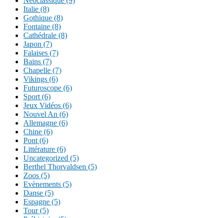
Néoclassique (9)
Italie (8)
Gothique (8)
Fontaine (8)
Cathédrale (8)
Japon (7)
Falaises (7)
Bains (7)
Chapelle (7)
Vikings (6)
Futuroscope (6)
Sport (6)
Jeux Vidéos (6)
Nouvel An (6)
Allemagne (6)
Chine (6)
Pont (6)
Littérature (6)
Uncategorized (5)
Berthel Thorvaldsen (5)
Zoos (5)
Evènements (5)
Danse (5)
Espagne (5)
Tour (5)