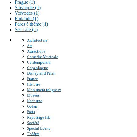
Prague (1)
Slovaquie (1)
Voïvodes (1)
Finlande (1)
Parcs à thème (1)
Sea Life (1)
Architecture
Art
Attractions
Comédie Musicale
Contemporain
Copenhague
Disneyland Paris
France
Histoire
Monument religieux
Musées
Nocturne
Océan
Paris
Reportage HD
Société
Special Event
Théâtre