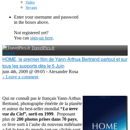
Vidéo
Voyage
Enter your username and password
in the boxes above.
Not registered yet?
You can
sign-up here
.
TravelPics.fr
Search
HOME, le premier film de Yann-Arthus Bertrand partout et sur
tous les supports dès le 5 Juin
juin 4th, 2009 @ 09:05 › Alexandre Rosa
↓ Leave a comment
Qui ne connaît pas le français Yann-Arthus
Bertrand, photographe émérite de la planète
et auteur du best-seller mondial
“
La terre
vue du Ciel
”, sorti en 1999
. Proposant
plus de
200 photos prises dans 70 pays
,
ce livre sorti à l’aube du nouveau millénaire
a fait le tour du monde tant ses clichés sont