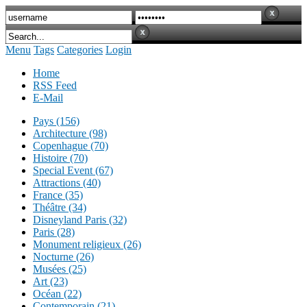
Menu
Tags
Categories
Login
Home
RSS Feed
E-Mail
Pays (156)
Architecture (98)
Copenhague (70)
Histoire (70)
Special Event (67)
Attractions (40)
France (35)
Théâtre (34)
Disneyland Paris (32)
Paris (28)
Monument religieux (26)
Nocturne (26)
Musées (25)
Art (23)
Océan (22)
Contemporain (21)