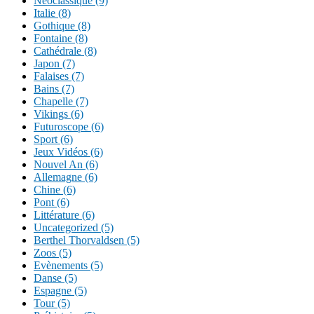
Néoclassique (9)
Italie (8)
Gothique (8)
Fontaine (8)
Cathédrale (8)
Japon (7)
Falaises (7)
Bains (7)
Chapelle (7)
Vikings (6)
Futuroscope (6)
Sport (6)
Jeux Vidéos (6)
Nouvel An (6)
Allemagne (6)
Chine (6)
Pont (6)
Littérature (6)
Uncategorized (5)
Berthel Thorvaldsen (5)
Zoos (5)
Evènements (5)
Danse (5)
Espagne (5)
Tour (5)