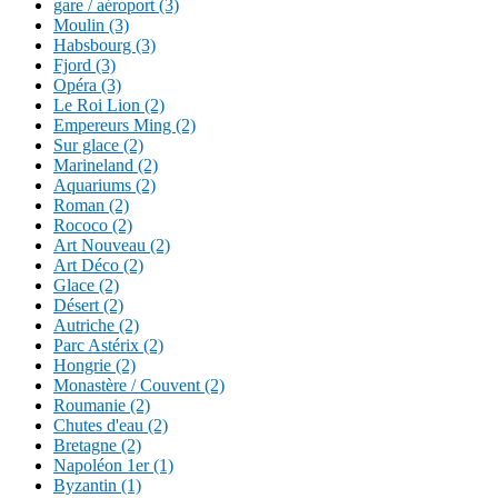
gare / aéroport (3)
Moulin (3)
Habsbourg (3)
Fjord (3)
Opéra (3)
Le Roi Lion (2)
Empereurs Ming (2)
Sur glace (2)
Marineland (2)
Aquariums (2)
Roman (2)
Rococo (2)
Art Nouveau (2)
Art Déco (2)
Glace (2)
Désert (2)
Autriche (2)
Parc Astérix (2)
Hongrie (2)
Monastère / Couvent (2)
Roumanie (2)
Chutes d'eau (2)
Bretagne (2)
Napoléon 1er (1)
Byzantin (1)