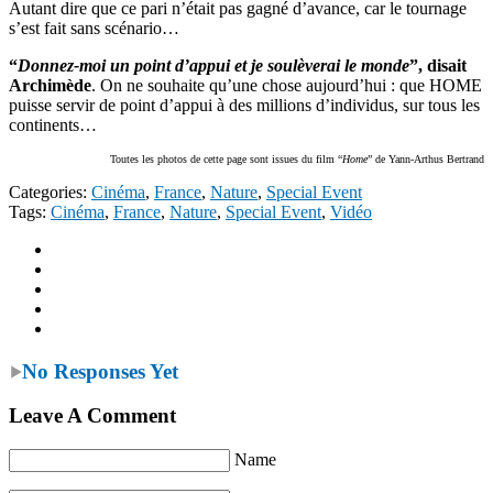
Autant dire que ce pari n’était pas gagné d’avance, car le tournage
s’est fait sans scénario…
“
Donnez-moi un point d’appui et je soulèverai le monde
”, disait
Archimède
. On ne souhaite qu’une chose aujourd’hui : que HOME
puisse servir de point d’appui à des millions d’individus, sur tous les
continents…
Toutes les photos de cette page sont issues du film “
Home
” de Yann-Arthus Bertrand
Categories:
Cinéma
,
France
,
Nature
,
Special Event
Tags:
Cinéma
,
France
,
Nature
,
Special Event
,
Vidéo
No Responses Yet
Leave A Comment
Name