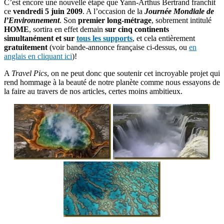
C’est encore une nouvelle étape que Yann-Arthus Bertrand franchit
ce
vendredi 5 juin 2009
. A l’occasion de la
Journée Mondiale de
l’Environnement
. Son
premier long-métrage
, sobrement intitulé
HOME
, sortira en effet demain
sur cinq continents
simultanément et sur
tous les supports
, et cela entièrement
gratuitement
(voir bande-annonce française ci-dessus, ou
en
anglais en cliquant ici
)!
A
Travel Pics
, on ne peut donc que soutenir cet incroyable projet qui
rend hommage à la beauté de notre planète comme nous essayons de
la faire au travers de nos articles, certes moins ambitieux.