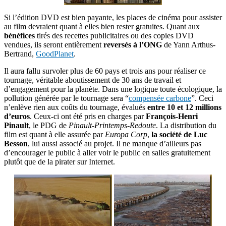
Si l’édition DVD est bien payante, les places de cinéma pour assister
au film devraient quant à elles bien rester gratuites. Quant aux
bénéfices
tirés des recettes publicitaires ou des copies DVD
vendues, ils seront entièrement
reversés à l’ONG
de Yann Arthus-
Bertrand,
GoodPlanet
.
Il aura fallu survoler plus de 60 pays et trois ans pour réaliser ce
tournage, véritable aboutissement de 30 ans de travail et
d’engagement pour la planète. Dans une logique toute écologique, la
pollution générée par le tournage sera “
compensée carbone
”. Ceci
n’enlève rien aux coûts du tournage, évalués
entre 10 et 12 millions
d’euros
. Ceux-ci ont été pris en charges par
François-Henri
Pinault
, le PDG de
Pinault-Printemps-Redoute
. La distribution du
film est quant à elle assurée par
Europa Corp
,
la société de Luc
Besson
, lui aussi associé au projet. Il ne manque d’ailleurs pas
d’encourager le public à aller voir le public en salles gratuitement
plutôt que de la pirater sur Internet.