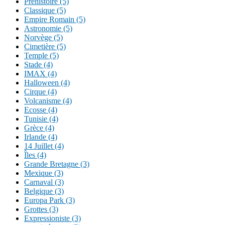
Préhistoire (5)
Classique (5)
Empire Romain (5)
Astronomie (5)
Norvège (5)
Cimetière (5)
Temple (5)
Stade (4)
IMAX (4)
Halloween (4)
Cirque (4)
Volcanisme (4)
Ecosse (4)
Tunisie (4)
Grèce (4)
Irlande (4)
14 Juillet (4)
Îles (4)
Grande Bretagne (3)
Mexique (3)
Carnaval (3)
Belgique (3)
Europa Park (3)
Grottes (3)
Expressioniste (3)