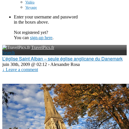
Vidéo
Voyage
Enter your username and password
in the boxes above.
Not registered yet?
You can
sign-up here
.
TravelPics.fr
Search
L’église Saint Alban – seule église anglicane du Danemark
juin 30th, 2009 @ 02:12 › Alexandre Rosa
↓ Leave a comment