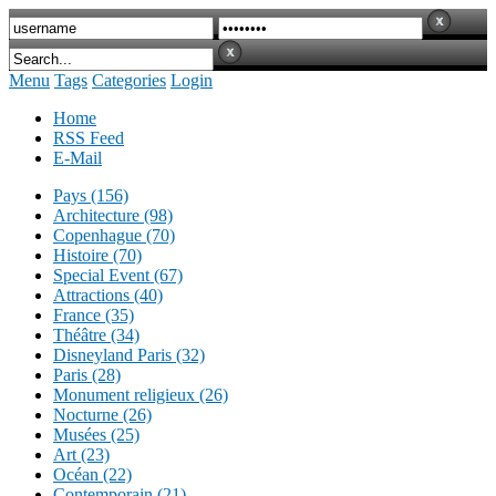
Menu
Tags
Categories
Login
Home
RSS Feed
E-Mail
Pays (156)
Architecture (98)
Copenhague (70)
Histoire (70)
Special Event (67)
Attractions (40)
France (35)
Théâtre (34)
Disneyland Paris (32)
Paris (28)
Monument religieux (26)
Nocturne (26)
Musées (25)
Art (23)
Océan (22)
Contemporain (21)