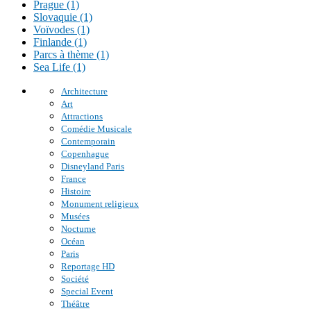
Prague (1)
Slovaquie (1)
Voïvodes (1)
Finlande (1)
Parcs à thème (1)
Sea Life (1)
Architecture
Art
Attractions
Comédie Musicale
Contemporain
Copenhague
Disneyland Paris
France
Histoire
Monument religieux
Musées
Nocturne
Océan
Paris
Reportage HD
Société
Special Event
Théâtre