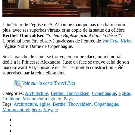
L’intérieur de l’église de St Alban ne manque pas de charme non
plus, avec ses superbes vitraux et sa copie de la statue du célèbre
Berthel Thorvaldsen
“
St Jean Baptiste priant dans la désert
”.
L’original peut être observé au-dessus de l’entrée de
Vor Frue Kirke
,
l’église Notre-Dame de Copenhague.
Sur la gauche de la nef se trouve, en bonne place, un mémorial
dédié à la Princesse Alexandra. Juste en face se trouve celui de son
mari Edward VII, consacré en 1911 et dont la construction a été
supervisée par la reine elle-même.
Voir sur la carte Travel Pics
Categories:
Architecture
,
Berthel Thorvaldsen
,
Copenhague
,
Eglise
,
Gothique
,
Monument religieux
,
Pays
Tags:
Architecture
,
église
,
Berthel Thorvaldsen
,
Copenhague
,
Monument religieux
,
Voyage