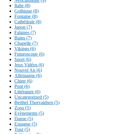
Néoclassique (9)
Italie (8)
Gothique (8)
Fontaine (8)
Cathédrale (8)
Japon (7)
Falaises (7)
Bains (7)
Chapelle (7)
Vikings (6)
Futuroscope (6)
Sport (6)
Jeux Vidéos (6)
Nouvel An (6)
Allemagne (6)
Chine (6)
Pont (6)
Littérature (6)
Uncategorized (5)
Berthel Thorvaldsen (5)
Zoos (5)
Evènements (5)
Danse (5)
Espagne (5)
Tour (5)