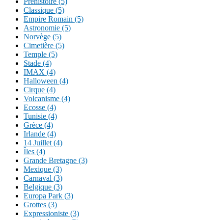
Préhistoire (5)
Classique (5)
Empire Romain (5)
Astronomie (5)
Norvège (5)
Cimetière (5)
Temple (5)
Stade (4)
IMAX (4)
Halloween (4)
Cirque (4)
Volcanisme (4)
Ecosse (4)
Tunisie (4)
Grèce (4)
Irlande (4)
14 Juillet (4)
Îles (4)
Grande Bretagne (3)
Mexique (3)
Carnaval (3)
Belgique (3)
Europa Park (3)
Grottes (3)
Expressioniste (3)