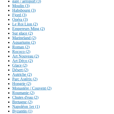
gare / aéroport (3)
Moulin (3)
Habsbourg (3)
Fjord (3)
Opéra (3)
Le Roi Lion (2)
Empereurs Ming (2)
Sur glace (2)
Marineland (2)
Aquariums (2)
Roman (2)
Rococo (2)
Art Nouveau (2)
Art Déco (2)
Glace (2)
Désert (2)
Autriche (2)
Parc Astérix (2)
Hongrie (2)
Monastère / Couvent (2)
Roumanie (2)
Chutes d'eau (2)
Bretagne (2)
Napoléon 1er (1)
Byzantin (1)