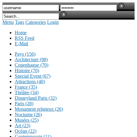
Menu
Tags
Categories
Login
Home
RSS Feed
E-Mail
Pays (156)
Architecture (98)
Copenhague (70)
Histoire (70)
Special Event (67)
Attractions (40)
France (35)
Théâtre (34)
Disneyland Paris (32)
Paris (28)
Monument religieux (26)
Nocturne (26)
Musées (25)
Art (23)
Océan (22)
Contemporain (21)