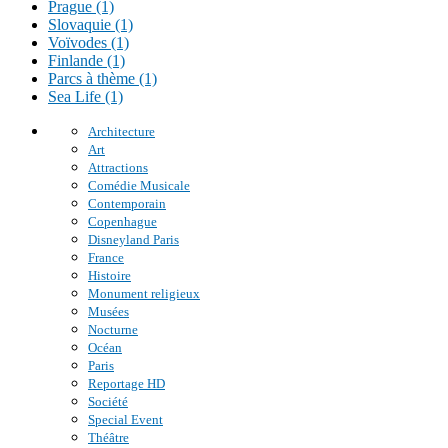
Prague (1)
Slovaquie (1)
Voïvodes (1)
Finlande (1)
Parcs à thème (1)
Sea Life (1)
Architecture
Art
Attractions
Comédie Musicale
Contemporain
Copenhague
Disneyland Paris
France
Histoire
Monument religieux
Musées
Nocturne
Océan
Paris
Reportage HD
Société
Special Event
Théâtre