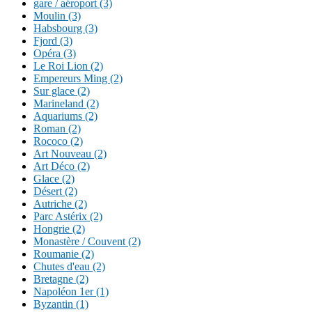
gare / aéroport (3)
Moulin (3)
Habsbourg (3)
Fjord (3)
Opéra (3)
Le Roi Lion (2)
Empereurs Ming (2)
Sur glace (2)
Marineland (2)
Aquariums (2)
Roman (2)
Rococo (2)
Art Nouveau (2)
Art Déco (2)
Glace (2)
Désert (2)
Autriche (2)
Parc Astérix (2)
Hongrie (2)
Monastère / Couvent (2)
Roumanie (2)
Chutes d'eau (2)
Bretagne (2)
Napoléon 1er (1)
Byzantin (1)