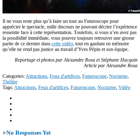
Il ne vous reste plus qu’à faire un tour au Futuroscope pour
apprécier le spectacle, mille discours ne pouvant décrire l’expérience
ressentie face à cette représentation. Toutefois, si vous n’en avez pas
la possibilité immédiate, vous pouvez toujours retrouver une grosse
partie de ce dernier dans
cette vidéo
, tout en gardant en mémoire
qu’elle ne rend pas justice au travail d’Yves Pépin et son équipe.
Reportage et photos par Alexandre Rosa et Stéphane Hacquin
Article par Alexandre Rosa
Categories:
Attractions
,
Feux d'artifices
,
Futuroscope
,
Nocturne
,
Théâtre
Tags:
Attractions
,
Feux d'artifices
,
Futuroscope
,
Nocturne
,
Vidéo
No Responses Yet