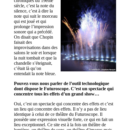
chroniques du 19ème
siècle, c’est la note du
silence, c’est à dire la
note qui suit le morceau
qui est joué et qui
prolonge l’impression
sonore qui a précédé.
On disait que Chopin
faisait des
improvisations dans des
salons le soir et lorsque
la nuit tombait et que la
chandelle s’éteignait,
c’était là qu’on
entendait la note bleue.
Pouvez-vous nous parler de l’outil technologique
dont dispose le Futuroscope. C’est un spectacle qui
concentre tous les effets d’un grand show…
Oui, c’est un spectacle qui concentre des effets et c’est
un lieu qui concentre des effets. Il n’y a pas de lieu
identique à celui de ce théâtre du Futuroscope. Il
possède une expression visuelle forte, ce qui en fait un
lieu exceptionnel. Ce site est à la fois un théâtre de
lumières, un théâtre de sons, un théâtre d’images mais