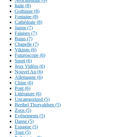
Néoclassique (9)
Italie (8)
Gothique (8)
Fontaine (8)
Cathédrale (8)
Japon (7)
Falaises (7)
Bains (7)
Chapelle (7)
Vikings (6)
Futuroscope (6)
Sport (6)
Jeux Vidéos (6)
Nouvel An (6)
Allemagne (6)
Chine (6)
Pont (6)
Littérature (6)
Uncategorized (5)
Berthel Thorvaldsen (5)
Zoos (5)
Evènements (5)
Danse (5)
Espagne (5)
Tour (5)