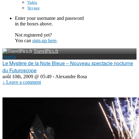
Vidéo
Voyage
Enter your username and password
in the boxes above.
Not registered yet?
You can
sign-up here
.
TravelPics.fr
Search
Le Mystère de la Note Bleue – Nouveau spectacle nocturne
du Futuroscope
août 10th, 2009 @ 05:49 › Alexandre Rosa
↓ Leave a comment