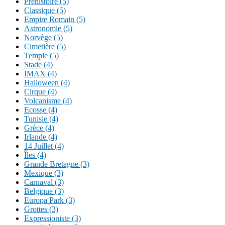
Préhistoire (5)
Classique (5)
Empire Romain (5)
Astronomie (5)
Norvège (5)
Cimetière (5)
Temple (5)
Stade (4)
IMAX (4)
Halloween (4)
Cirque (4)
Volcanisme (4)
Ecosse (4)
Tunisie (4)
Grèce (4)
Irlande (4)
14 Juillet (4)
Îles (4)
Grande Bretagne (3)
Mexique (3)
Carnaval (3)
Belgique (3)
Europa Park (3)
Grottes (3)
Expressioniste (3)