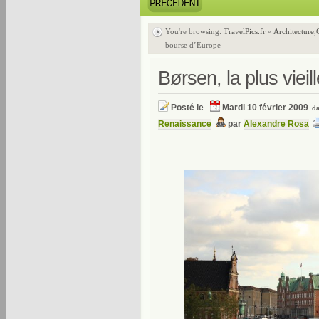
You're browsing:
TravelPics.fr
»
Architecture
,
bourse d’Europe
Børsen, la plus viei
Posté le
Mardi 10 février 2009
d
Renaissance
par
Alexandre Rosa