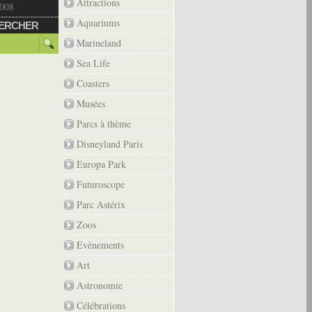
Attractions
2008
Aquariums
ERCHER
Marineland
Sea Life
Coasters
Musées
Parcs à thème
Disneyland Paris
Europa Park
Futuroscope
Parc Astérix
Zoos
Evènements
Art
Astronomie
Célébrations