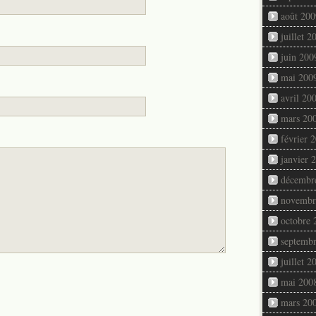
août 200
juillet 2
juin 200
mai 200
avril 20
mars 20
février 
janvier 
décembr
novembr
octobre 
septemb
juillet 2
mai 200
mars 20