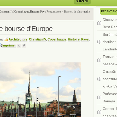
RECENT EN
Christian IV
,
Copenhague
,
Histoire
,
Pays
,
Renaissance
» Børsen, la plus vieille
Discover
lle bourse d’Europe
Best Re
Berühmt
Architecture
,
Christian IV
,
Copenhague
,
Histoire
,
Pays
,
ans
darüber 
Imprimer
Landunte
Только 
развлеч
Откройт
азартны
клуба V
Рабочее
Вавада
Corteo–l
chapitea