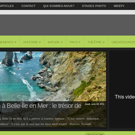
ARTICLES
CONTACT
QUI SOMMES-NOUS?
STAGES PHOTO
WEBTV
»
»
»
»
»
NEMENTS
HISTOIRE
NATURE
PAYS
THÉÂTRE
UNCATEGORIZ
à Belle-Île en Mer : le trésor de
Jeudi, août 18, 2011
 Belle-île-en-Mer, qu’il a peintes à maintes reprises : "C’est sinistre, diabolique,
lleurs". Il n’est pas le seul que les lieux aient inspiré : Matisse, Russell,
us [...]