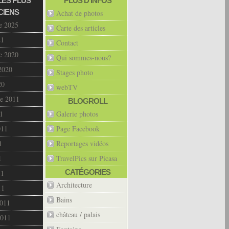
LES PLUS
PLUS D’INFOS
CIENS
Achat de photos
e 2025
Carte des articles
21
Contact
e 2020
Qui sommes-nous?
2020
Stages photo
20
webTV
e 2011
BLOGROLL
1
Galerie photos
011
Page Facebook
1
Reportages vidéos
1
TravelPics sur Picasa
CATÉGORIES
11
Architecture
11
Bains
2011
château / palais
2011