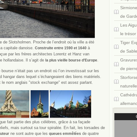
Sirmione
de Gard
Les Aigu
le tréso
 de Slotsholmen. Proche de l’endroit où la ville a été
Tiger Ex
la capitale danoise.
à
Construite entre 1590 et 1640
de Sabl
onçue par les frères architectes Lorentz et Hanz van
Gravures
 hollandaise. Il s’agit de
.
la plus vieille bourse d’Europe
de pierr
 bourse n’était pas un endroit où l’on investissait sur les
d hangar dans lequel s’échangeaient des biens matériels.
Storfors
t le nom anglais "stock exchange" est assez parlant.
naturell
Cathédra
allemand
e fait partie des plus célèbres, grâce à sa façade
liefs, mais surtout sa tour spiralée. En fait, les torsades de
ne sont autre que les
de quatre
uteur
queues emmêlées