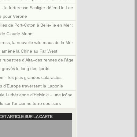
 - la forteresse Scaliger défend le Lac
e pour Vérone
illes de Port-Coton à Belle-Île en Mer :
r de Claude Monet
press, la nouvelle wild maus de la Mer
e amène la Chine au Far West
 rupestres d’Alta–des rennes de l’âge
e gravés le long des fjords
en – les plus grandes cataractes
es d’Europe traversent la Laponie
le Luthérienne d’Helsinki – une icône
e sur l’ancienne terre des tsars
CET ARTICLE SUR LA CARTE