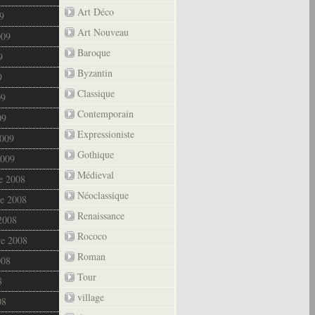
Art Déco
9
Art Nouveau
009
Baroque
9
Byzantin
9
Classique
09
Contemporain
09
Expressioniste
2009
Gothique
2009
Médieval
e 2008
Néoclassique
e 2008
Renaissance
2008
Rococo
re 2008
Roman
008
Tour
8
village
08