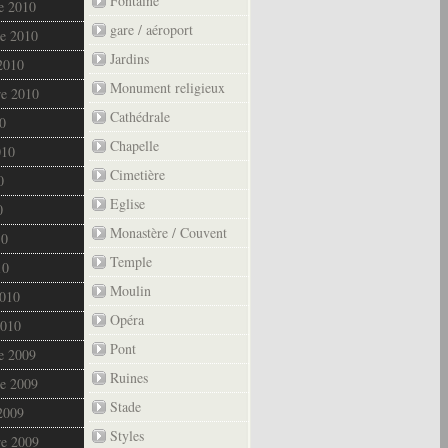
Fontaine
e 2010
gare / aéroport
e 2010
Jardins
2010
Monument religieux
re 2010
Cathédrale
0
Chapelle
010
Cimetière
0
Eglise
0
Monastère / Couvent
10
Temple
10
Moulin
2010
Opéra
2010
Pont
e 2009
Ruines
e 2009
Stade
2009
Styles
re 2009