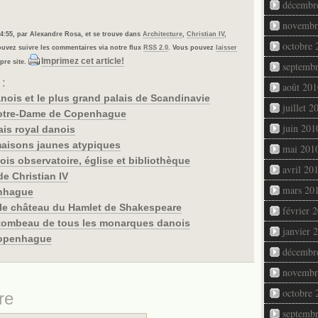
décembr
novembr
t 04:55, par Alexandre Rosa, et se trouve dans
Architecture
,
Christian IV
,
octobre 
ouvez suivre les commentaires via notre flux
RSS 2.0
. Vous pouvez
laisser
Imprimez cet article!
pre site.
septemb
 :
août 201
anois et le plus grand palais de Scandinavie
juillet 2
 Notre-Dame de Copenhague
juin 201
ais royal danois
maisons jaunes atypiques
mai 201
ois observatoire, église et bibliothèque
avril 20
e Christian IV
mars 20
enhague
: le château du Hamlet de Shakespeare
février 
e tombeau de tous les monarques danois
janvier 
 Copenhague
décembr
novembr
octobre 
re
septemb