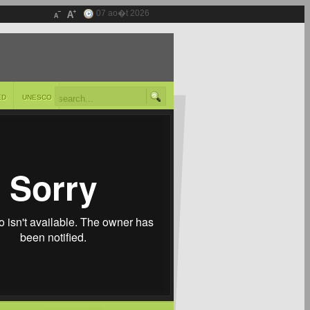
07 ao�t 2026
ED
UNESCO