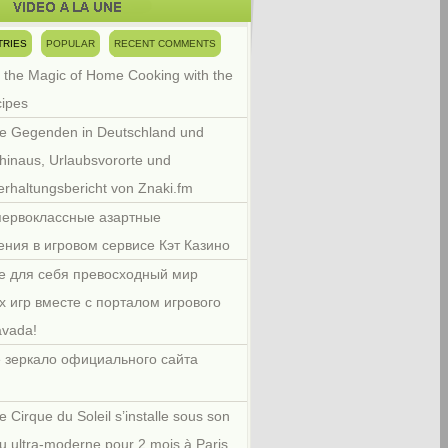
TRIES
POPULAR
RECENT COMMENTS
 the Magic of Home Cooking with the
cipes
e Gegenden in Deutschland und
hinaus, Urlaubsvororte und
rhaltungsbericht von Znaki.fm
первоклассные азартные
ения в игровом сервисе Кэт Казино
е для себя превосходный мир
х игр вместе с порталом игрового
avada!
 зеркало официального сайта
e Cirque du Soleil s’installe sous son
u ultra-moderne pour 2 mois à Paris