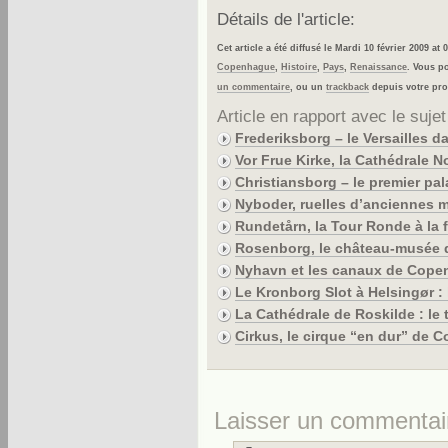
Détails de l'article:
Cet article a été diffusé le Mardi 10 février 2009 a
Copenhague
,
Histoire
,
Pays
,
Renaissance
. Vous p
un commentaire
, ou un
trackback
depuis votre pro
Article en rapport avec le sujet
Frederiksborg – le Versailles d
Vor Frue Kirke, la Cathédrale
Christiansborg – le premier pal
Nyboder, ruelles d’anciennes 
Rundetårn, la Tour Ronde à la f
Rosenborg, le château-musée d
Nyhavn et les canaux de Cop
Le Kronborg Slot à Helsingør 
La Cathédrale de Roskilde : l
Cirkus, le cirque “en dur” de
Laisser un commentai