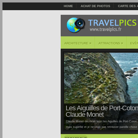
HOME
ACHAT DE PHOTOS
CARTE DES 
»
»
ARCHITECTURE
ATTRACTIONS
EVÈ
Les Aiguilles de Port-Coton 
Claude Monet
Claude Monet décrivait ainsi les Aiguilles de Port-Coton à
mais superbe et je ne crois pas retrouver pareille chose ai
Auburtin… Situées sur la côte sauvage de cette île, la pl