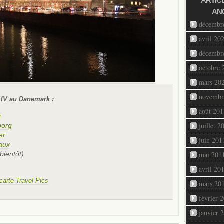
ARTIC
AN
décembr
avril 20
décembr
octobre 
mars 20
novembr
n IV au Danemark :
août 201
g
juillet 2
borg
er
juin 201
naux
bientôt)
mai 201
avril 20
a carte Travel Pics
mars 20
février 
janvier 