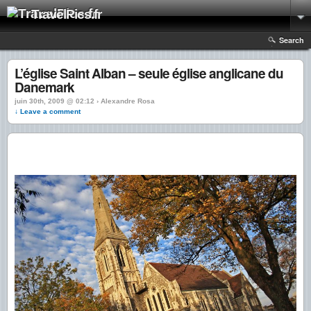
TravelPics.fr
Search
L’église Saint Alban – seule église anglicane du
Danemark
juin 30th, 2009 @ 02:12 › Alexandre Rosa
↓ Leave a comment