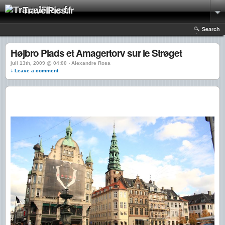
TravelPics.fr
Search
Højbro Plads et Amagertorv sur le Strøget
juil 13th, 2009 @ 04:00 › Alexandre Rosa
↓ Leave a comment