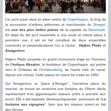
Ce carré pavé situé en plein centre de
Copenhague
, le long de
la succession d’artères piétonnes et marchandes du
Strøget
,
est
une des plus belles places
de la capitale du
Danemark
.
En dépit du fait qu’il ressemble à une seule et même place à
première vue, il est en fait constitué de deux ensembles
connectés et perpendiculaires l’un à l’autre :
Højbro Plads
et
Amagertorv
.
Højbro Plads possède un grand monument érigé en l’honneur
de
l’évêque Absalon
, le fondateur de Copenhague, qui pointe
vers le Château de
Christiansborg
, de l’autre côté du canal,
depuis son cheval. Cette statue en cuivre fut créée en 1902.
Sur Amagertorv, la “place d’Amager”, l’ancienne place du
marché, se trouve en revanche une fontaine du 19ème siècle
représentant trois gigantesques oiseaux prêts à prendre leur
envol. Elle a été baptisée
Storkespringvandet
, autrement dit “
La
fontaine aux cigognes
”, bien que les oiseaux soient en fait
des hérons.