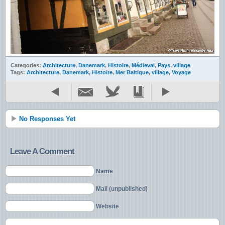
Categories:
Architecture
,
Danemark
,
Histoire
,
Médieval
,
Pays
,
village
Tags:
Architecture
,
Danemark
,
Histoire
,
Mer Baltique
,
village
,
Voyage
No Responses Yet
Leave A Comment
Name
Mail (unpublished)
Website