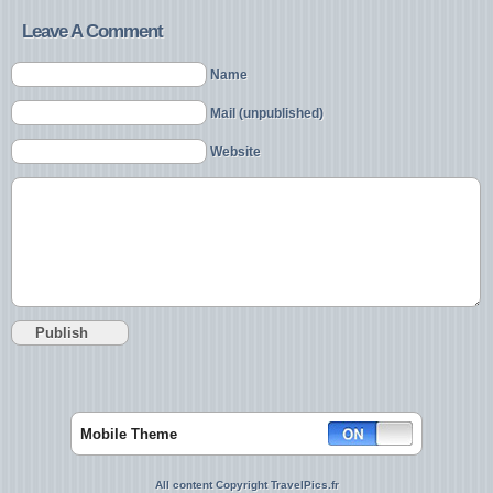
Leave A Comment
Name
Mail (unpublished)
Website
Mobile Theme
All content Copyright TravelPics.fr