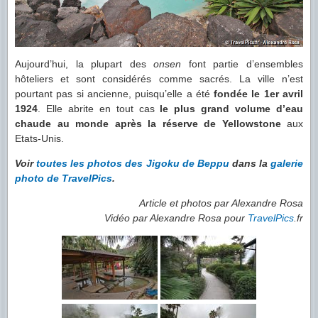
Aujourd’hui, la plupart des
onsen
font partie d’ensembles
hôteliers et sont considérés comme sacrés. La ville n’est
pourtant pas si ancienne, puisqu’elle a été
fondée le 1er avril
1924
. Elle abrite en tout cas
le plus grand volume d’eau
chaude au monde après la réserve de Yellowstone
aux
Etats-Unis.
Voir
toutes les photos des Jigoku de Beppu
dans la
galerie
photo de TravelPics
.
Article et photos par Alexandre Rosa
Vidéo par Alexandre Rosa pour
TravelPics
.fr