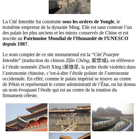
La Cité Interdite fut construite
sous les ordres de Yongle
, le
troisième empereur de la dynastie Ming. Elle est sans conteste l’un
des palais les plus anciens et les mieux conservés de Chine et est
inscrite au
Patrimoine Mondial de l’Humanité de l’UNESCO
depuis 1987
.
Le nom complet de ce site monumental est la “
Cité Pourpre
Interdite
” (traduction du chinois
Zǐjìn Chéng
, 紫禁城), en référence
à l’étoile nommée Zǐwēi Xīng (紫微星, la petite étoile violette) dans
l’astronomie chinoise, c’est-à-dire l’étoile polaire de l’astronomie
occidentale. En effet, comme le palais impérial se trouve au centre
de Pékin et représentait le centre administratif de l’État, on lui donna
un nom évoquant l’étoile qui est au centre de la rotation du
firmament céleste.