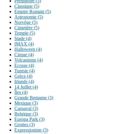
Préhistoire (5)
Classique (5)
Empire Romain (5)
Astronomie (5)
Norvège (5)
Cimetière (5)
Temple (5)
Stade (4)
IMAX (4)
Halloween (4)
Cirque (4)
Volcanisme (4)
Ecosse (4)
Tunisie (4)
Grèce (4)
Irlande (4)
14 Juillet (4)
Îles (4)
Grande Bretagne (3)
Mexique (3)
Carnaval (3)
Belgique (3)
Europa Park (3)
Grottes (3)
Expressioniste (3)