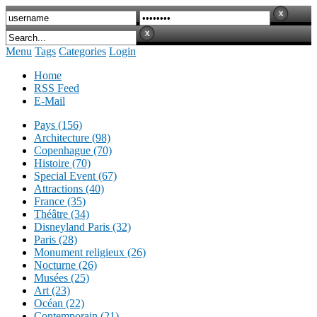
Menu
Tags
Categories
Login
Home
RSS Feed
E-Mail
Pays (156)
Architecture (98)
Copenhague (70)
Histoire (70)
Special Event (67)
Attractions (40)
France (35)
Théâtre (34)
Disneyland Paris (32)
Paris (28)
Monument religieux (26)
Nocturne (26)
Musées (25)
Art (23)
Océan (22)
Contemporain (21)