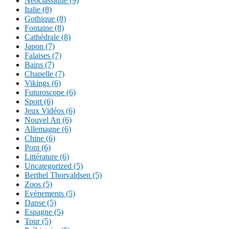
Néoclassique (9)
Italie (8)
Gothique (8)
Fontaine (8)
Cathédrale (8)
Japon (7)
Falaises (7)
Bains (7)
Chapelle (7)
Vikings (6)
Futuroscope (6)
Sport (6)
Jeux Vidéos (6)
Nouvel An (6)
Allemagne (6)
Chine (6)
Pont (6)
Littérature (6)
Uncategorized (5)
Berthel Thorvaldsen (5)
Zoos (5)
Evènements (5)
Danse (5)
Espagne (5)
Tour (5)