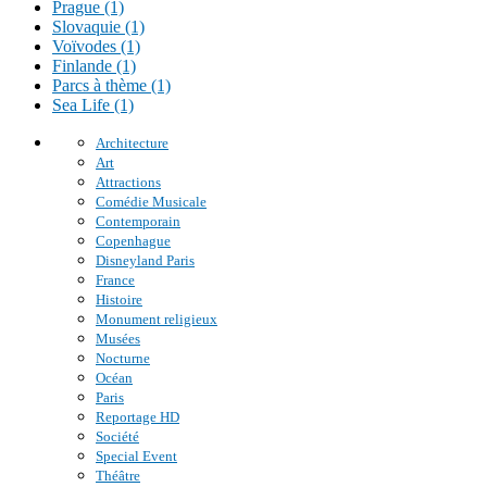
Prague (1)
Slovaquie (1)
Voïvodes (1)
Finlande (1)
Parcs à thème (1)
Sea Life (1)
Architecture
Art
Attractions
Comédie Musicale
Contemporain
Copenhague
Disneyland Paris
France
Histoire
Monument religieux
Musées
Nocturne
Océan
Paris
Reportage HD
Société
Special Event
Théâtre