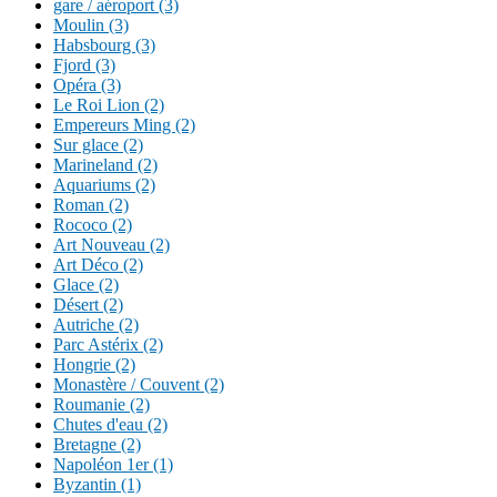
gare / aéroport (3)
Moulin (3)
Habsbourg (3)
Fjord (3)
Opéra (3)
Le Roi Lion (2)
Empereurs Ming (2)
Sur glace (2)
Marineland (2)
Aquariums (2)
Roman (2)
Rococo (2)
Art Nouveau (2)
Art Déco (2)
Glace (2)
Désert (2)
Autriche (2)
Parc Astérix (2)
Hongrie (2)
Monastère / Couvent (2)
Roumanie (2)
Chutes d'eau (2)
Bretagne (2)
Napoléon 1er (1)
Byzantin (1)