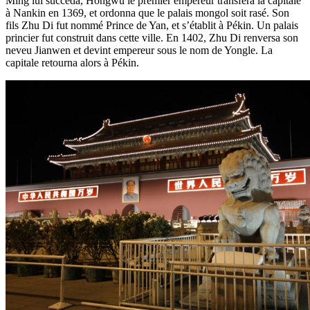
Ming lui succéda, Hongwu le premier empereur transféra la capitale
à Nankin en 1369, et ordonna que le palais mongol soit rasé. Son
fils Zhu Di fut nommé Prince de Yan, et s’établit à Pékin. Un palais
princier fut construit dans cette ville. En 1402, Zhu Di renversa son
neveu Jianwen et devint empereur sous le nom de Yongle. La
capitale retourna alors à Pékin.