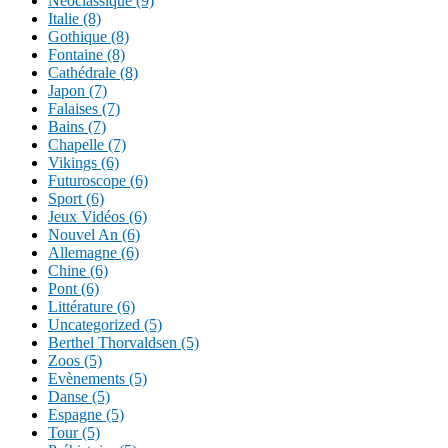
Néoclassique (9)
Italie (8)
Gothique (8)
Fontaine (8)
Cathédrale (8)
Japon (7)
Falaises (7)
Bains (7)
Chapelle (7)
Vikings (6)
Futuroscope (6)
Sport (6)
Jeux Vidéos (6)
Nouvel An (6)
Allemagne (6)
Chine (6)
Pont (6)
Littérature (6)
Uncategorized (5)
Berthel Thorvaldsen (5)
Zoos (5)
Evènements (5)
Danse (5)
Espagne (5)
Tour (5)