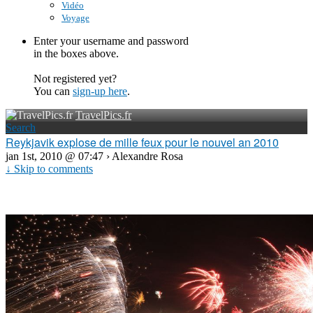
Vidéo
Voyage
Enter your username and password
in the boxes above.
Not registered yet?
You can
sign-up here
.
TravelPics.fr
Search
Reykjavik explose de mille feux pour le nouvel an 2010
jan 1st, 2010 @ 07:47 › Alexandre Rosa
↓ Skip to comments