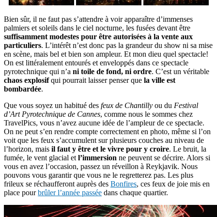
Bien sûr, il ne faut pas s’attendre à voir apparaître d’immenses
palmiers et soleils dans le ciel nocturne, les fusées devant être
suffisamment modestes pour être autorisées à la vente aux
particuliers
. L’intérêt n’est donc pas la grandeur du show ni sa mise
en scène, mais bel et bien son ampleur. Et mon dieu quel spectacle!
On est littéralement entourés et enveloppés dans ce spectacle
pyrotechnique qui n’a
ni toile de fond, ni ordre
. C’est un véritable
chaos explosif
qui pourrait laisser penser que
la ville est
bombardée
.
Que vous soyez un habitué des
feux de Chantilly
ou du
Festival
d’Art Pyrotechnique de Cannes
, comme nous le sommes chez
TravelPics, vous n’avez aucune idée de l’ampleur de ce spectacle.
On ne peut s’en rendre compte correctement en photo, même si l’on
voit que les feux s’accumulent sur plusieurs couches au niveau de
l’horizon, mais
il faut y être et le vivre pour y croire
. Le bruit, la
fumée, le vent glacial et
l’immersion
ne peuvent se décrire. Alors si
vous en avez l’occasion, passez un réveillon à Reykjavik. Nous
pouvons vous garantir que vous ne le regretterez pas. Les plus
frileux se réchaufferont auprès des
Bonfires
, ces feux de joie mis en
place pour
brûler l’année passée
dans chaque quartier.