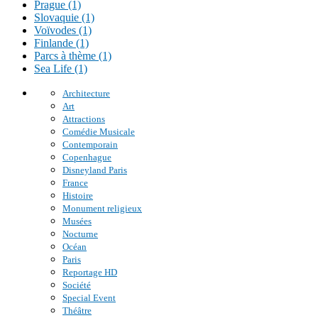
Prague (1)
Slovaquie (1)
Voïvodes (1)
Finlande (1)
Parcs à thème (1)
Sea Life (1)
Architecture
Art
Attractions
Comédie Musicale
Contemporain
Copenhague
Disneyland Paris
France
Histoire
Monument religieux
Musées
Nocturne
Océan
Paris
Reportage HD
Société
Special Event
Théâtre