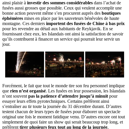
ainsi plaisir à
investir des sommes considérables
dans l’achat de
fusées aussi grosses que possible. Ceux qui veulent accomplir une
bonne action peuvent même s’en procurent auprès des
boutiques
éphémères
mises en place par les sauveteurs bénévoles de haute
montagne. Ces derniers
importent des fusées de Chine à bas prix
pour les revendre au détail aux habitants de Reykjavik. En se
fournissant chez eux, les Islandais ont ainsi la satisfaction de savoir
qu’ils contribuent à financer un service qui pourrait leur servir un
jour.
Forcément, le fait que tout le monde tire son feu personnel implique
que
rien n’est organisé
. Les fusées en leur possession, les Islandais
n’ont souvent
pas la patience d’attendre jusqu’à minuit
pour
essayer leurs effets pyrotechniques. Certains préfèrent ainsi
s’entraîner au tir toute la journée du 31 décembre durant. D’autres
testent chacun de leurs types de fusées pour élaborer un spectacle
original une fois le moment fatidique venu. D’autres encore ont tout
simplement de quoi faire un show qui serait beaucoup trop long, et
préfèrent
tirer plusieurs feux tout au long de la journée
,