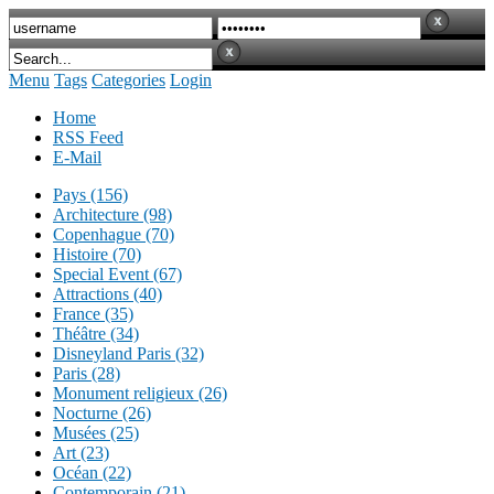
Menu
Tags
Categories
Login
Home
RSS Feed
E-Mail
Pays (156)
Architecture (98)
Copenhague (70)
Histoire (70)
Special Event (67)
Attractions (40)
France (35)
Théâtre (34)
Disneyland Paris (32)
Paris (28)
Monument religieux (26)
Nocturne (26)
Musées (25)
Art (23)
Océan (22)
Contemporain (21)