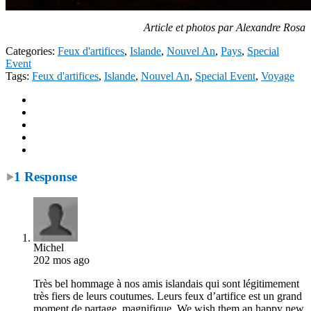
Article et photos par Alexandre Rosa
Categories:
Feux d'artifices
,
Islande
,
Nouvel An
,
Pays
,
Special
Event
Tags:
Feux d'artifices
,
Islande
,
Nouvel An
,
Special Event
,
Voyage
1 Response
Michel
202 mos ago
Très bel hommage à nos amis islandais qui sont légitimement
très fiers de leurs coutumes. Leurs feux d’artifice est un grand
moment de partage, magnifique. We wish them an happy new