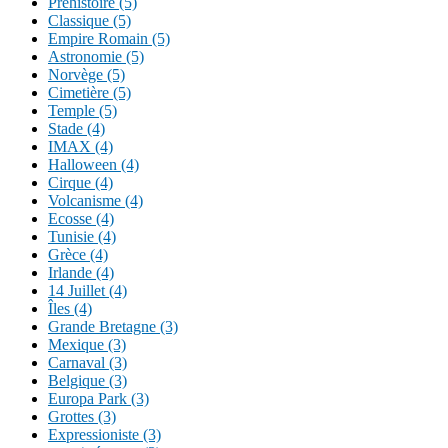
Préhistoire (5)
Classique (5)
Empire Romain (5)
Astronomie (5)
Norvège (5)
Cimetière (5)
Temple (5)
Stade (4)
IMAX (4)
Halloween (4)
Cirque (4)
Volcanisme (4)
Ecosse (4)
Tunisie (4)
Grèce (4)
Irlande (4)
14 Juillet (4)
Îles (4)
Grande Bretagne (3)
Mexique (3)
Carnaval (3)
Belgique (3)
Europa Park (3)
Grottes (3)
Expressioniste (3)