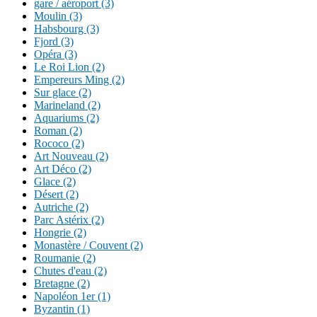
gare / aéroport (3)
Moulin (3)
Habsbourg (3)
Fjord (3)
Opéra (3)
Le Roi Lion (2)
Empereurs Ming (2)
Sur glace (2)
Marineland (2)
Aquariums (2)
Roman (2)
Rococo (2)
Art Nouveau (2)
Art Déco (2)
Glace (2)
Désert (2)
Autriche (2)
Parc Astérix (2)
Hongrie (2)
Monastère / Couvent (2)
Roumanie (2)
Chutes d'eau (2)
Bretagne (2)
Napoléon 1er (1)
Byzantin (1)