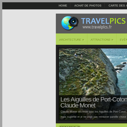
HOME
ACHAT DE PHOTOS
CARTE DES 
»
»
ARCHITECTURE
ATTRACTIONS
EVÈ
Les Aiguilles de Port-Coton 
Claude Monet
Claude Monet décrivait ainsi les Aiguilles de Port-Coton à
mais superbe et je ne crois pas retrouver pareille chose ai
Auburtin… Situées sur la côte sauvage de cette île, la pl