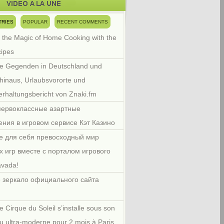
TRIES
POPULAR
RECENT COMMENTS
 the Magic of Home Cooking with the
cipes
e Gegenden in Deutschland und
hinaus, Urlaubsvororte und
rhaltungsbericht von Znaki.fm
первоклассные азартные
ения в игровом сервисе Кэт Казино
е для себя превосходный мир
х игр вместе с порталом игрового
avada!
 зеркало официального сайта
e Cirque du Soleil s’installe sous son
u ultra-moderne pour 2 mois à Paris