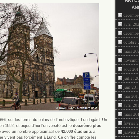
ARTIC
AN
décembr
avril 20
décembr
octobre 
mars 20
novembr
août 201
juillet 2
juin 201
mai 201
avril 20
mars 20
666
, sur les terres du palais de l’archevêque, Lundagård. Un
février 
n 1882, et aujourd’hui l’université est le
deuxième plus
e
avec un nombre approximatif de
42.000 étudiants
à
janvier 
 ne vivent pas forcément à Lund. Ce chiffre compte les