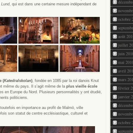
décembr
e Lund
, qui est dans une certaine mesure indépendant de
novembr
octobre 
septemb
août 201
juillet 2
juin 201
mai 201
avril 20
mars 20
e (
Katedralskolan
)
, fondée en 1085 par la roi danois Knut
e, et même du pays. Il s’agit même de la
plus vieille école
février 
lles en Europe du Nord. Plusieurs personnalités y ont étudié,
janvier 
ents politiciens.
décembr
toutefois en importance au profit de Malmö, ville
ois son statut de centre ecclésiastique, culturel et
novembr
octobre 
septemb