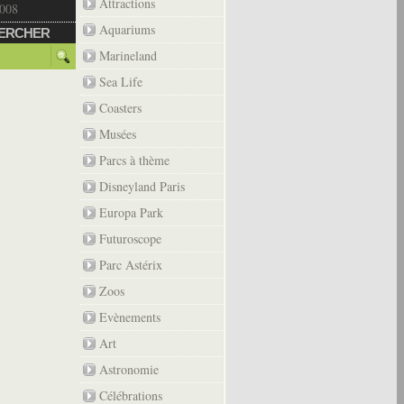
Attractions
2008
Aquariums
ERCHER
Marineland
Sea Life
Coasters
Musées
Parcs à thème
Disneyland Paris
Europa Park
Futuroscope
Parc Astérix
Zoos
Evènements
Art
Astronomie
Célébrations