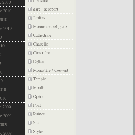
Fontaine
e 2010
gare / aéroport
e 2010
Jardins
2010
Monument religieux
re 2010
Cathédrale
0
Chapelle
010
Cimetière
0
Eglise
0
Monastère / Couvent
10
Temple
10
Moulin
2010
Opéra
2010
Pont
e 2009
Ruines
e 2009
Stade
2009
Styles
re 2009