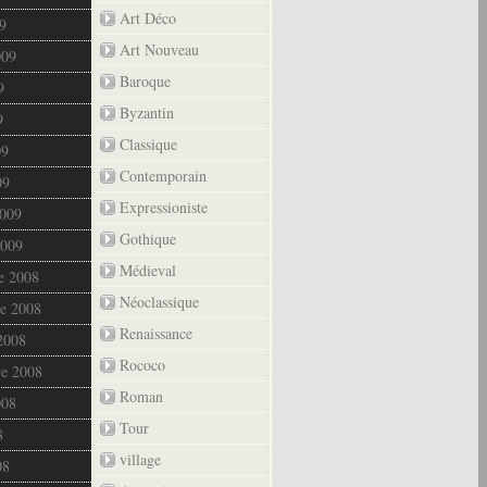
Art Déco
9
Art Nouveau
009
Baroque
9
Byzantin
9
Classique
09
Contemporain
09
Expressioniste
2009
Gothique
2009
Médieval
e 2008
Néoclassique
e 2008
Renaissance
2008
Rococo
re 2008
Roman
008
Tour
8
village
08