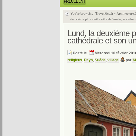
You're browsing:
TravelPics.fr
»
Architecture
,
deuxième plus vieille ville de Suède, sa cathédr
Lund, la deuxième pl
cathédrale et son un
Posté le
Mercredi 10 février 201
religieux
,
Pays
,
Suède
,
village
par
A