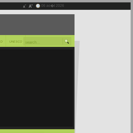
06 ao�t 2026
ED
UNESCO