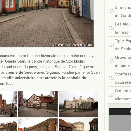
Sirmione
de Gard
Les Aigu
le tréso
Tiger Ex
de Sabl
poursuivre notre tournée hivernale du plus riche des pays
Gravures
iter Gamla Stan, le centre historique de Stockholm,
de pierr
 du sud-ouest du pays, jusqu’en Scanie. C’est là que se
s ancienne de Suède
avec Sigtuna. Fondée par le roi Sven
Storfors
te ville universitaire était
autrefois la capitale du
naturell
’en 1658.
Cathédra
allemand