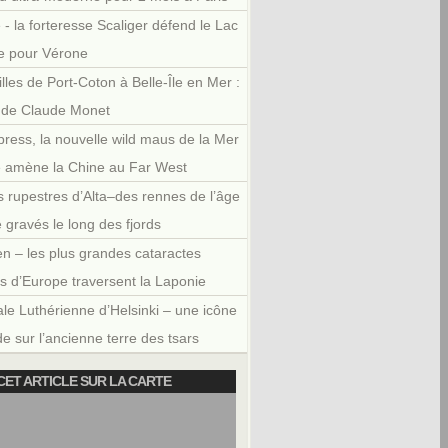
 - la forteresse Scaliger défend le Lac
e pour Vérone
illes de Port-Coton à Belle-Île en Mer :
r de Claude Monet
press, la nouvelle wild maus de la Mer
e amène la Chine au Far West
 rupestres d’Alta–des rennes de l’âge
e gravés le long des fjords
en – les plus grandes cataractes
es d’Europe traversent la Laponie
le Luthérienne d’Helsinki – une icône
e sur l’ancienne terre des tsars
CET ARTICLE SUR LA CARTE