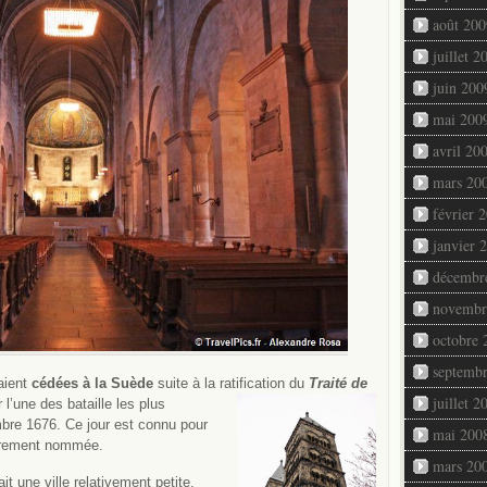
août 200
juillet 2
juin 200
mai 200
avril 20
mars 20
février 
janvier 
décembr
novembr
octobre 
septemb
taient
cédées à la Suède
suite à la ratification du
Traité de
juillet 2
r l’une des bataille les plus
bre 1676. Ce jour est connu pour
mai 200
prement nommée.
mars 20
 une ville relativement petite,