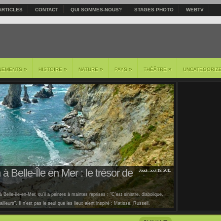
ARTICLES
CONTACT
QUI SOMMES-NOUS?
STAGES PHOTO
WEBTV
»
»
»
»
»
NEMENTS
HISTOIRE
NATURE
PAYS
THÉÂTRE
UNCATEGORIZ
à Belle-Île en Mer : le trésor de
Jeudi, août 18, 2011
 Belle-île-en-Mer, qu’il a peintes à maintes reprises : "C’est sinistre, diabolique,
lleurs". Il n’est pas le seul que les lieux aient inspiré : Matisse, Russell,
us [...]