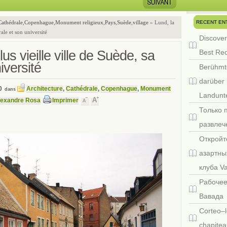
RECENT EN
Cathédrale
,
Copenhague
,
Monument religieux
,
Pays
,
Suède
,
village
» Lund, la
ale et son université
Discover
us vieille ville de Suède, sa
Best Re
iversité
Berühmt
darüber 
0
Architecture
,
Cathédrale
,
Copenhague
,
Monument
dans
Landunte
lexandre Rosa
Imprimer
Только 
развлеч
Откройт
азартны
клуба V
Рабочее
Вавада
Corteo–l
chapitea