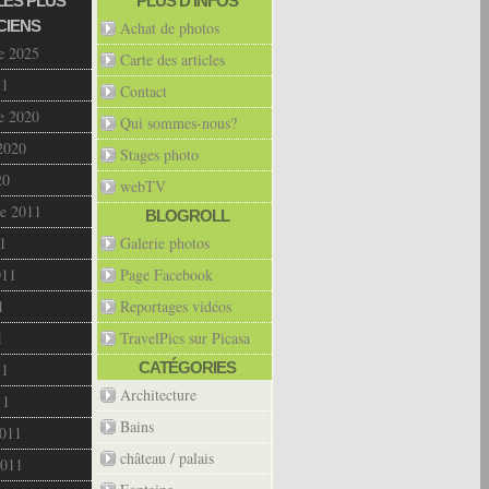
LES PLUS
PLUS D’INFOS
CIENS
Achat de photos
e 2025
Carte des articles
21
Contact
e 2020
Qui sommes-nous?
2020
Stages photo
20
webTV
e 2011
BLOGROLL
1
Galerie photos
011
Page Facebook
1
Reportages vidéos
1
TravelPics sur Picasa
CATÉGORIES
11
Architecture
11
Bains
2011
château / palais
2011