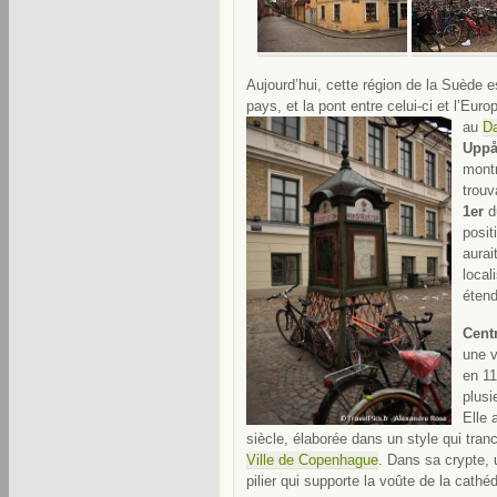
Aujourd’hui, cette région de la Suède 
pays, et la pont entre celui-ci et l’Eu
au
D
Uppå
montr
trouv
1er
d
posit
aurai
local
éten
Centr
une v
en 11
plusi
Elle 
siècle, élaborée dans un style qui tra
Ville de Copenhague
. Dans sa crypte,
pilier qui supporte la voûte de la cathéd