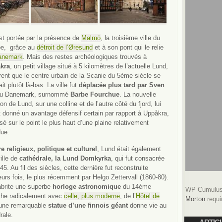
est portée par la présence de
Malmö
, la troisième ville du
rope, grâce au
détroit de l’Øresund
et à son pont qui le relie
anemark
. Mais des restes archéologiques
trouvés à
kra
, un petit village situé à 5 kilomètres de l’actuelle Lund,
ent que le centre urbain de la Scanie du 5ème siècle se
ait plutôt là-bas. La ville fut
déplacée plus tard par Sven
u Danemark, surnommé
Barbe Fourchue
. La nouvelle
ion de Lund, sur une colline et de l’autre côté du fjord, lui
t donné un avantage défensif certain par rapport à Uppåkra,
isé sur le point le plus haut d’une plaine relativement
due.
e religieux, politique et culturel
, Lund était également
ille de
cathédrale, la Lund Domkyrka
, qui fut consacrée
45. Au fil des siècles, cette dernière fut reconstruite
eurs fois, le plus récemment par Helgo Zettervall (1860-80).
abrite une superbe
horloge astronomique
du 14ème
WP Cumulus 
nche radicalement avec
celle, plus moderne
, de l’
Hôtel de
Morton
requi
 une remarquable
statue d’une finnois géant
donne vie au
rale.